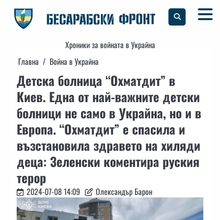
Skip
to
content
Хроники за войната в Украйна
Главна
Война в Украйна
Детска болница “Охматдит” в
Киев. Една от най-важните детски
болници не само в Украйна, но и в
Европа. “Охматдит” е спасила и
възстановила здравето на хиляди
деца: Зеленски коментира руския
терор
2024-07-08 14:09
Олександър Барон