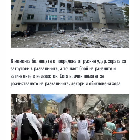
В момента болницата е повредена от руския удар, хората са
затрупани в развалините, а точният брой на ранените и
загиналите е неизвестен. Сега всички помагат за
разчистването на развалините: лекари и обикновени хора.