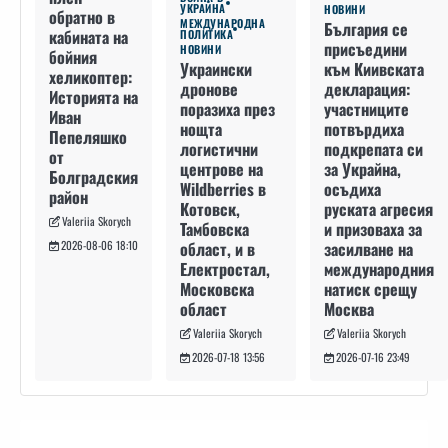
УКРАЙНА
НОВИНИ
обратно в
МЕЖДУНАРОДНА
България се
кабината на
ПОЛИТИКА
присъедини
НОВИНИ
бойния
към Киивската
Украински
хеликоптер:
декларация:
дронове
Историята на
участниците
поразиха през
Иван
потвърдиха
нощта
Пепеляшко
подкрепата си
логистични
от
за Украйна,
центрове на
Болградския
осъдиха
Wildberries в
район
руската агресия
Котовск,
Valeriia Skorych
и призоваха за
Тамбовска
засилване на
област, и в
2026-08-06 18:10
международния
Електростал,
натиск срещу
Московска
Москва
област
Valeriia Skorych
Valeriia Skorych
2026-07-16 23:49
2026-07-18 13:56