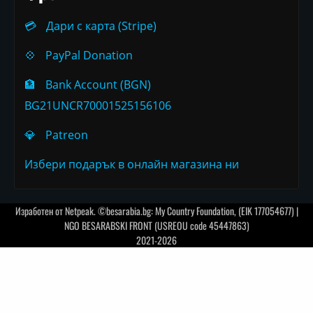
💳
Дари с карта (Stripe)
💠
PayPal Donation
🏦
Bank Account (BGN)
BG21UNCR70001525156106
💎
Patreon
Избери подарък в онлайн магазина ни
Изработен от
Netpeak
. ©besarabia.bg: My Country Foundation, (EIK 177054677) |
NGO BESARABSKI FRONT (USREOU code 45447863)
2021-2026