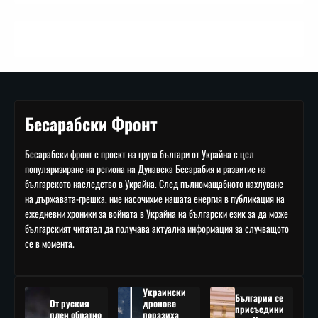
Бесарабски Фронт
Бесарабски фронт е проект на група българи от Украйна с цел
популяризиране на региона на Дунавска Бесарабия и развитие на
българското наследство в Украйна. След пълномащабното нахлуване
на държавата-грешка, ние насочихме нашата енергия в публикация на
ежедневни хроники за войната в Украйна на български език за да може
българският читател да получава актуална информация за случващото
се в момента.
Украински
България се
От руския
дронове
присъедини
плен обратно
поразиха