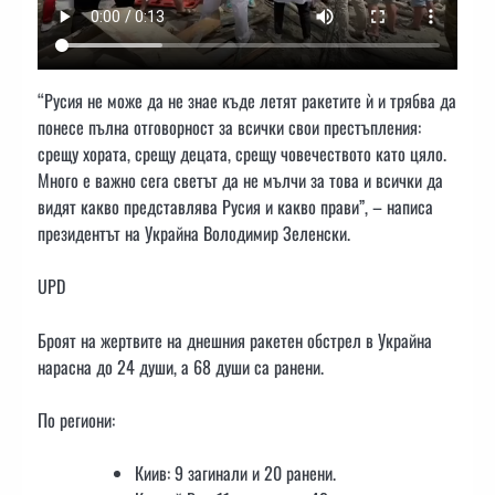
“Русия не може да не знае къде летят ракетите ѝ и трябва да
понесе пълна отговорност за всички свои престъпления:
срещу хората, срещу децата, срещу човечеството като цяло.
Много е важно сега светът да не мълчи за това и всички да
видят какво представлява Русия и какво прави”, – написа
президентът на Украйна Володимир Зеленски.
UPD
Броят на жертвите на днешния ракетен обстрел в Украйна
нарасна до 24 души, а 68 души са ранени.
По региони:
Киив: 9 загинали и 20 ранени.