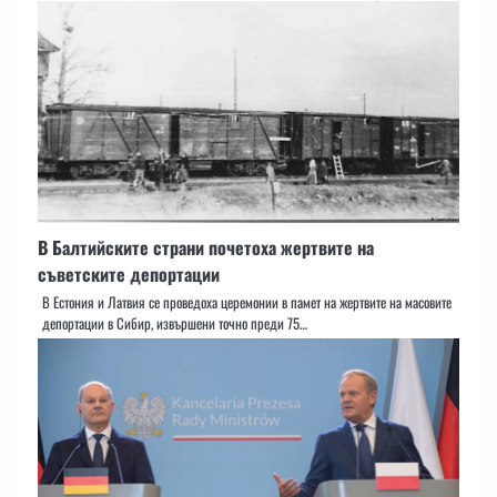
В Балтийските страни почетоха жертвите на
съветските депортации
В Естония и Латвия се проведоха церемонии в памет на жертвите на масовите
депортации в Сибир, извършени точно преди 75…