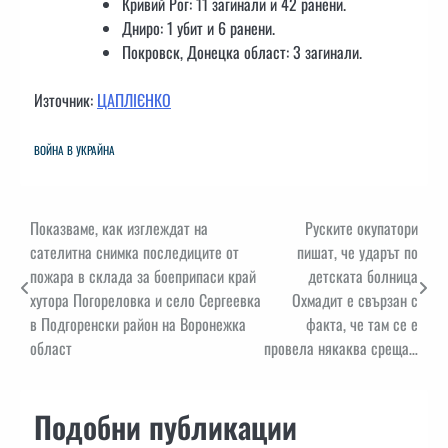
Кривий Рог: 11 загинали и 42 ранени.
Дниро: 1 убит и 6 ранени.
Покровск, Донецка област: 3 загинали.
Източник:
ЦАПЛІЄНКО
ВОЙНА В УКРАЙНА
Навигация
Показваме, как изглеждат на
Руските окупатори
сателитна снимка последиците от
пишат, че ударът по
пожара в склада за боеприпаси край
детската болница
хутора Погореловка и село Сергеевка
Охмадит е свързан с
в Подгоренски район на Воронежка
факта, че там се е
област
провела някаква среща…
Подобни публикации