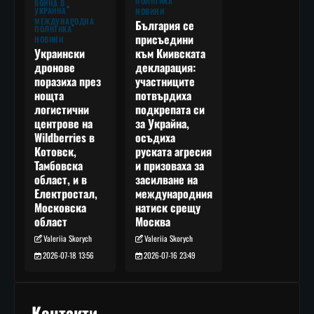
ПОЛИТИКА
ВОЙНА В
УКРАЙНА
НОВИНИ
МЕЖДУНАРОДНА
България се
ПОЛИТИКА
присъедини
НОВИНИ
към Киивската
Украински
декларация:
дронове
участниците
поразиха през
потвърдиха
нощта
подкрепата си
логистични
за Украйна,
центрове на
осъдиха
Wildberries в
руската агресия
Котовск,
и призоваха за
Тамбовска
засилване на
област, и в
международния
Електростал,
натиск срещу
Московска
Москва
област
Valeriia Skorych
Valeriia Skorych
2026-07-16 23:49
2026-07-18 13:56
Контакти