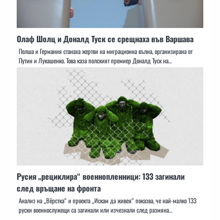
Олаф Шолц и Доналд Туск се срещнаха във Варшава
Полша и Германия станаха жертви на миграционна вълна, организирана от
Путин и Лукашенко. Това каза полският премиер Доналд Туск на…
Русия „рециклира“ военнопленници: 133 загинали
след връщане на фронта
Анализ на „Вёрстка“ и проекта „Искам да живея“ показва, че най-малко 133
руски военнослужещи са загинали или изчезнали след размяна…