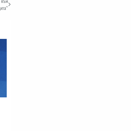
 към
ита“