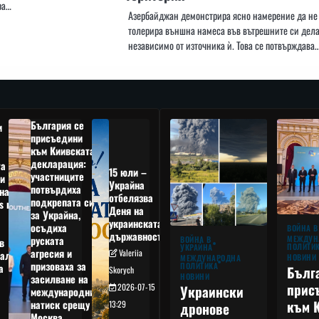
ра…
Азербайджан демонстрира ясно намерение да не
толерира външна намеса във вътрешните си дела
независимо от източника ѝ. Това се потвърждава
България се
и
присъедини
към Киивската
декларация:
та
15 юли –
участниците
и
Украйна
потвърдиха
на
отбелязва
подкрепата си
s в
Деня на
за Украйна,
украинската
осъдиха
а
ВОЙНА В
държавност
руската
МЕЖДУН
ВОЙНА В
в
ПОЛИТИ
УКРАЙНА
агресия и
Valeriia
ал,
НОВИНИ
МЕЖДУНАРОДНА
призоваха за
ПОЛИТИКА
а
Бълг
Skorych
НОВИНИ
засилване на
прис
2026-07-15
Украински
международния
към 
натиск срещу
13:29
дронове
Москва