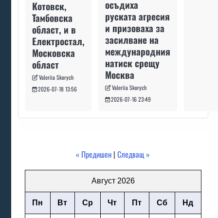
осъдиха
Котовск,
руската агресия
Тамбовска
и призоваха за
област, и в
засилване на
Електростал,
международния
Московска
натиск срещу
област
Москва
Valeriia Skorych
Valeriia Skorych
2026-07-18 13:56
2026-07-16 23:49
« Предишен
|
Следващ »
Август 2026
Пн
Вт
Ср
Чт
Пт
Сб
Нд