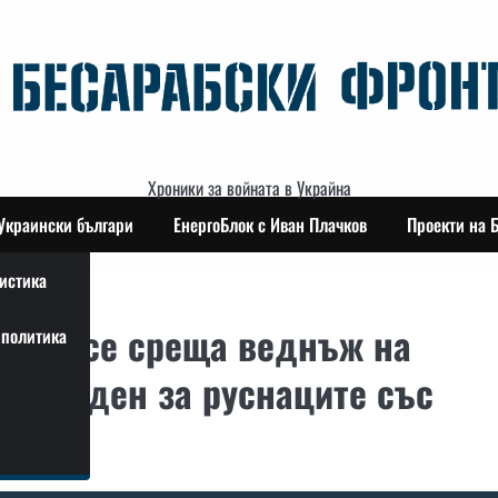
Хроники за войната в Украйна
Украински българи
ЕнергоБлок с Иван Плачков
Проекти на 
истика
 която се среща веднъж на
политика
ичаен ден за руснаците със