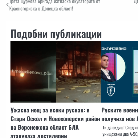
Навигация
Трета щурмова бригада изтласка окупаторите от
Дъ
Красногоривка в Донецка област!
Подобни публикации
Ужасна нощ за всеки руснак: в
Руските военн
Стари Оскол и Новохоперски район
получиха нов 
на Воронежска област БЛА
Ти да видиш! След ка
унищожени два А-50,
атакуваха дестилерии