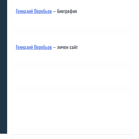
Геннадий Воробьов
– биография
Геннадий Воробьов
– личен сайт
Контакти