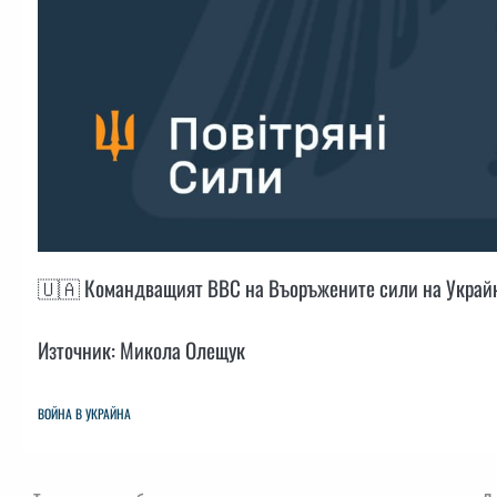
🇺🇦 Командващият ВВС на Въоръжените сили на Украй
Източник: Микола Олещук
ВОЙНА В УКРАЙНА