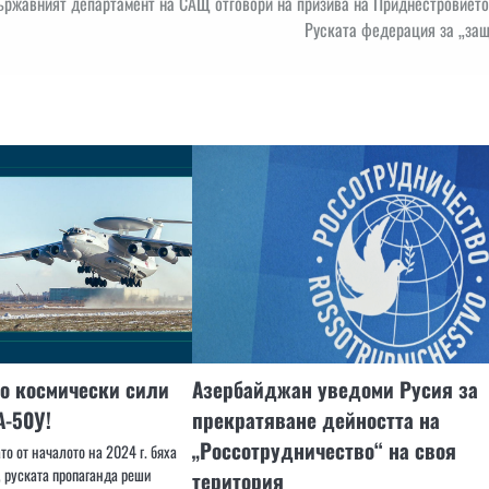
ржавният департамент на САЩ отговори на призива на Приднестровието
Руската федерация за „защ
о космически сили
Азербайджан уведоми Русия за
А-50У!
прекратяване дейността на
„Россотрудничество“ на своя
то от началото на 2024 г. бяха
 руската пропаганда реши
територия