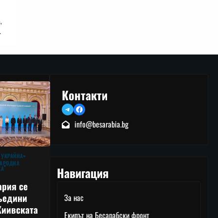
,
…
Контакти
Telegram
Facebook
info@besarabia.bg
 УКРАЙНА
АРОДНА
Навигация
КА
ария се
ъедини
За нас
Киивската
Екипът на Бесарабски фронт