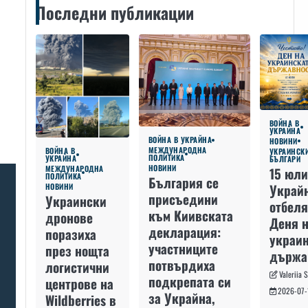
Последни публикации
ВОЙНА В
УКРАЙНА
ВОЙНА В УКРАЙНА
НОВИНИ
МЕЖДУНАРОДНА
ВОЙНА В
УКРАИНСК
ПОЛИТИКА
УКРАЙНА
БЪЛГАРИ
НОВИНИ
МЕЖДУНАРОДНА
15 юли
ПОЛИТИКА
България се
Украй
НОВИНИ
присъедини
Украински
отбеля
към Киивската
дронове
Деня 
декларация:
поразиха
украин
участниците
през нощта
държа
потвърдиха
логистични
Valeriia 
подкрепата си
центрове на
2026-07-
за Украйна,
Wildberries в