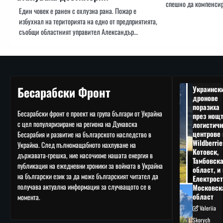
спешно да компенси
Един човек е ранен с охлузна рана. Пожар е
избухнал на територията на едно от предприятията,
съобщи областният управител Александър…
Бесарабски Фронт
Украинск
дронове
поразиха
Бесарабски фронт е проект на група българи от Украйна
през нощ
с цел популяризиране на региона на Дунавска
логистичн
центрове 
Бесарабия и развитие на българското наследство в
Wildberrie
Украйна. След пълномащабното нахлуване на
Котовск,
държавата-грешка, ние насочихме нашата енергия в
Тамбовск
публикация на ежедневни хроники за войната в Украйна
област, и 
на български език за да може българският читател да
Електрост
получава актуална информация за случващото се в
Московск
област
момента.
Valeriia
Skorych