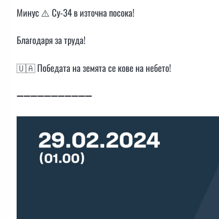
Минус ⚠️ Су-34 в източна посока!
Благодаря за труда!
🇺🇦 Победата на земята се кове на небето!
➖➖➖➖➖➖➖➖➖➖➖