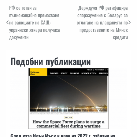
Навигация
РФ се готви за
Держдума РФ ратифицира
пълномащабно премахване
споразумение с Беларус за
на санкциите на САЩ:
отлагане на плащанията по
украински хакери получиха
предоставените на Минск
документи
кредити
Подобни публикации
След като Илън Мъск в края на 2022 г. забрани на