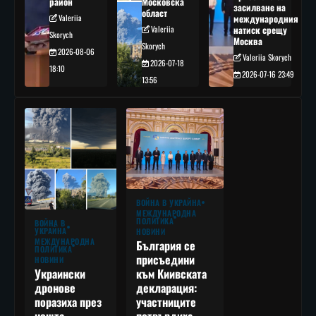
район
Московска
засилване на
област
Valeriia
международния
Valeriia
натиск срещу
Skorych
Москва
Skorych
2026-08-06
Valeriia Skorych
2026-07-18
18:10
2026-07-16 23:49
13:56
ВОЙНА В УКРАЙНА
МЕЖДУНАРОДНА
ПОЛИТИКА
ВОЙНА В
УКРАЙНА
НОВИНИ
МЕЖДУНАРОДНА
България се
ПОЛИТИКА
присъедини
НОВИНИ
към Киивската
Украински
декларация:
дронове
участниците
поразиха през
потвърдиха
нощта