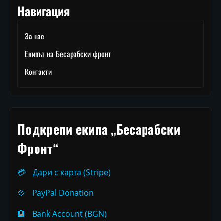
Навигация
За нас
Екипът на Бесарабски фронт
Контакти
Подкрепи екипа „Бесарабски
Фронт“
💳
Дари с карта (Stripe)
💠
PayPal Donation
🏦
Bank Account (BGN)