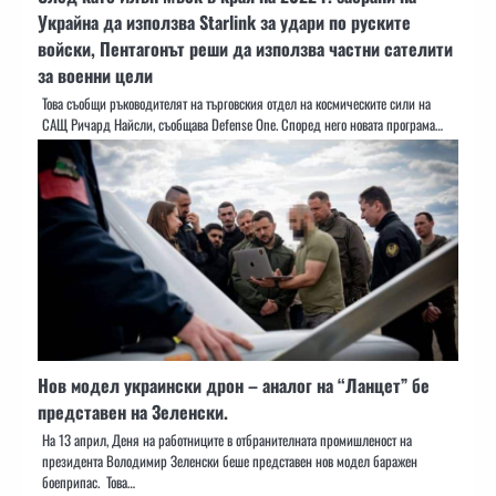
Украйна да използва Starlink за удари по руските
войски, Пентагонът реши да използва частни сателити
за военни цели
Това съобщи ръководителят на търговския отдел на космическите сили на
САЩ Ричард Найсли, съобщава Defense One. Според него новата програма…
Нов модел украински дрон – аналог на “Ланцет” бе
представен на Зеленски.
На 13 април, Деня на работниците в отбранителната промишленост на
президента Володимир Зеленски беше представен нов модел баражен
боеприпас. Това…