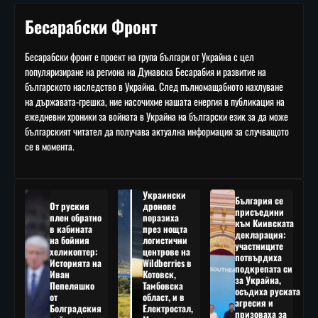
Бесарабски Фронт
Бесарабски фронт е проект на група българи от Украйна с цел
популяризиране на региона на Дунавска Бесарабия и развитие на
българското наследство в Украйна. След пълномащабното нахлуване
на държавата-грешка, ние насочихме нашата енергия в публикация на
ежедневни хроники за войната в Украйна на български език за да може
българският читател да получава актуална информация за случващото
се в момента.
Украински
България се
От руския
дронове
присъедини
плен обратно
поразиха
към Киивската
в кабината
през нощта
декларация:
на бойния
логистични
участниците
хеликоптер:
центрове на
потвърдиха
Историята на
Wildberries в
подкрепата си
Иван
Котовск,
за Украйна,
Пепеляшко
Тамбовска
осъдиха руската
от
област, и в
агресия и
Болградския
Електростал,
призоваха за