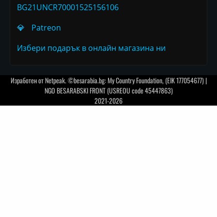
BG21UNCR70001525156106
💎
Patreon
Избери подарък в онлайн магазина ни
Изработен от
Netpeak
. ©besarabia.bg: My Country Foundation, (EIK 177054677) |
NGO BESARABSKI FRONT (USREOU code 45447863)
2021-2026