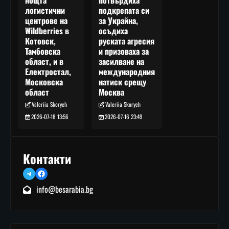
подкрепата си
логистични
за Украйна,
центрове на
осъдиха
Wildberries в
руската агресия
Котовск,
и призоваха за
Тамбовска
засилване на
област, и в
международния
Електростал,
натиск срещу
Московска
Москва
област
Valeriia Skorych
Valeriia Skorych
2026-07-16 23:49
2026-07-18 13:56
Контакти
Telegram
Facebook
info@besarabia.bg