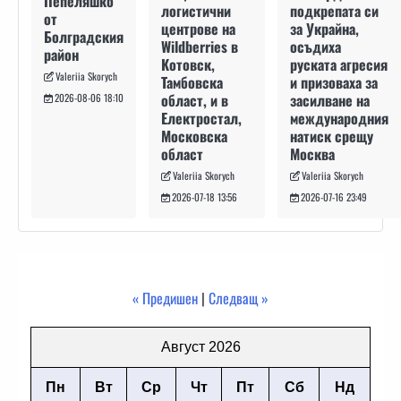
Пепеляшко
подкрепата си
логистични
от
за Украйна,
центрове на
Болградския
осъдиха
Wildberries в
район
руската агресия
Котовск,
Valeriia Skorych
и призоваха за
Тамбовска
засилване на
област, и в
2026-08-06 18:10
международния
Електростал,
натиск срещу
Московска
Москва
област
Valeriia Skorych
Valeriia Skorych
2026-07-16 23:49
2026-07-18 13:56
« Предишен
|
Следващ »
Август 2026
Пн
Вт
Ср
Чт
Пт
Сб
Нд