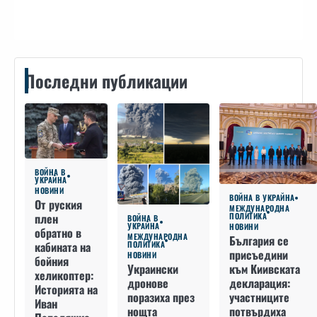
Последни публикации
ВОЙНА В
УКРАЙНА
НОВИНИ
ВОЙНА В УКРАЙНА
От руския
МЕЖДУНАРОДНА
плен
ПОЛИТИКА
ВОЙНА В
УКРАЙНА
НОВИНИ
обратно в
МЕЖДУНАРОДНА
България се
кабината на
ПОЛИТИКА
присъедини
НОВИНИ
бойния
към Киивската
Украински
хеликоптер:
декларация:
дронове
Историята на
участниците
поразиха през
Иван
потвърдиха
нощта