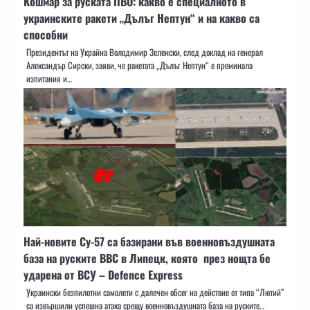
Кошмар за руската ПВО: какво е специалното в
украинските ракети „Дълъг Нептун“ и на какво са
способни
Президентът на Украйна Володимир Зеленски, след доклад на генерал
Александър Сирски, заяви, че ракетата „Дълъг Нептун“ е преминала
изпитания и…
Най-новите Су-57 са базирани във военновъздушната
база на руските ВВС в Липецк, която през нощта бе
ударена от ВСУ – Defence Express
Украински безпилотни самолети с далечен обсег на действие от типа “Лютий”
са извършили успешна атака срещу военновъздушната база на руските…