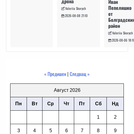
дрона
Иван
Пепеляшко
Valeriia Skorych
от
2026-08-08 21:10
Болградски
район
Valeriia Skorych
2026-08-06 18:1
« Предишен
|
Следващ »
Август 2026
Пн
Вт
Ср
Чт
Пт
Сб
Нд
1
2
3
4
5
6
7
8
9