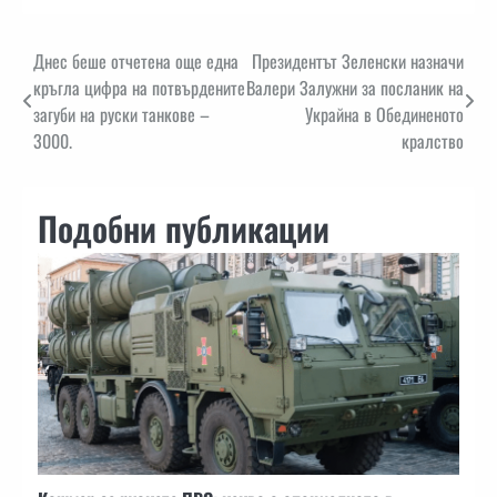
Навигация
Днес беше отчетена още една
Президентът Зеленски назначи
кръгла цифра на потвърдените
Валери Залужни за посланик на
загуби на руски танкове –
Украйна в Обединеното
3000.
кралство
Подобни публикации