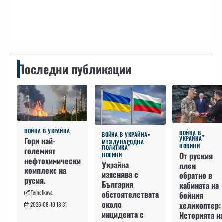
Контакти
Последни публикации
ВОЙНА В УКРАЙНА
ВОЙНА В
ВОЙНА В УКРАЙНА
УКРАЙНА
Гори най-
МЕЖДУНАРОДНА
НОВИНИ
ПОЛИТИКА
големият
От руския
НОВИНИ
нефтохимически
Украйна
плен
комплекс на
изяснява с
обратно в
русия.
България
кабината на
Temelkova
обстоятелствата
бойния
около
хеликоптер:
2026-08-10 18:31
инцидента с
Историята н