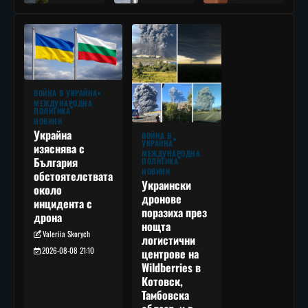
ВОЙНА В УКРАЙНА
МЕЖДУНАРОДНА
ПОЛИТИКА
НОВИНИ
Украйна
ВОЙНА В
УКРАЙНА
изяснява с
МЕЖДУНАРОДНА
България
ПОЛИТИКА
НОВИНИ
обстоятелствата
Украински
около
дронове
инцидента с
поразиха през
дрона
нощта
Valeriia Skorych
логистични
2026-08-08 21:10
центрове на
Wildberries в
Котовск,
Тамбовска