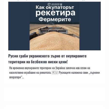
Русия граби украинското зърно от окупираните
територии на безбожно ниски цени!
На временно окупираните територии на Украйна започна нов сезон на
насилствено ограбване на реколтата. 🇷🇺 Руснаците наложиха свои „зърнени
оператори“…