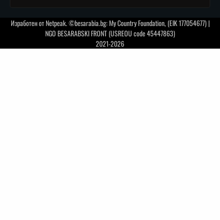
Изработен от
Netpeak
. ©besarabia.bg: My Country Foundation, (EIK 177054677) |
NGO BESARABSKI FRONT (USREOU code 45447863)
2021-2026