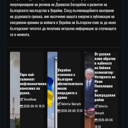
популяризиране на региона на Дунавска Бесарабия и развитие на
българското наследство в Украйна. След пълномащабното нахлуване
на държавата-грешка, ние насочихме нашата енергия в публикация на
ежедневни хроники за войната в Украйна на български език за да може
българският читател да получава актуална информация за случващото
се в момента.
От руския
плен обратно
в кабината
на бойния
Украйна
хеликоптер:
Гори най-
изяснява с
Историята на
големият
България
Иван
нефтохимически
обстоятелствата
Пепеляшко
комплекс на
около
от
русия.
инцидента с
Болградския
дрона
Temelkova
район
Valeriia Skorych
2026-08-10 18:31
Valeriia
2026-08-08 21:10
Skorych
2026-08-06
18:10