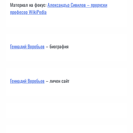
Материал на фокус:
Александър Сивилов – проруски
професор WikiPedia
Геннадий Воробьов
– биография
Геннадий Воробьов
– личен сайт