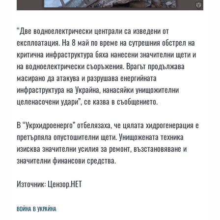
“Две водноелектрически централи са изведени от
експлоатация. На 8 май по време на сутрешния обстрел на
критична инфраструктура бяха нанесени значителни щети и
на водноелектрически съоръжения. Врагът продължава
масирано да атакува и разрушава енергийната
инфраструктура на Украйна, нанасяйки унищожителни
целенасочени удари”, се казва в съобщението.
В “Укрхидроенерго” отбелязаха, че цялата хидрогенерация е
претърпяла опустошителни щети. Унищожената техника
изисква значителни усилия за ремонт, възстановяване и
значителни финансови средства.
Източник: Цензор.НЕТ
ВОЙНА В УКРАЙНА