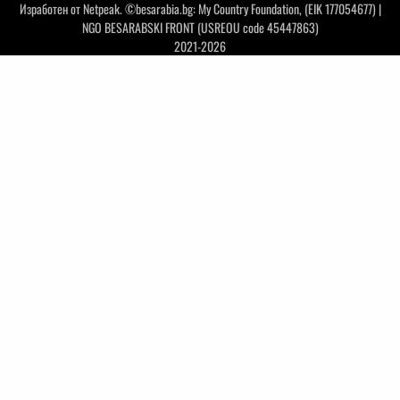
Изработен от
Netpeak
. ©besarabia.bg: My Country Foundation, (EIK 177054677) |
NGO BESARABSKI FRONT (USREOU code 45447863)
2021-2026