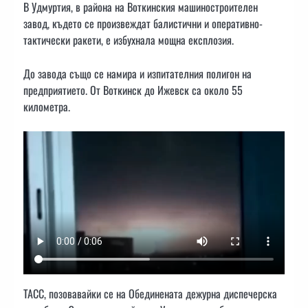
В Удмуртия, в района на Воткинския машиностроителен
завод, където се произвеждат балистични и оперативно-
тактически ракети, е избухнала мощна експлозия.
До завода също се намира и изпитателния полигон на
предприятието. От Воткинск до Ижевск са около 55
километра.
ТАСС, позовавайки се на Обединената дежурна диспечерска