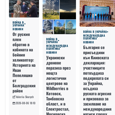
ВОЙНА В
УКРАЙНА
НОВИНИ
ВОЙНА В УКРАЙНА
От руския
МЕЖДУНАРОДНА
плен
ПОЛИТИКА
ВОЙНА В
УКРАЙНА
НОВИНИ
обратно в
МЕЖДУНАРОДНА
България се
кабината на
ПОЛИТИКА
присъедини
НОВИНИ
бойния
към Киивската
Украински
хеликоптер:
декларация:
дронове
Историята на
участниците
поразиха през
Иван
потвърдиха
нощта
Пепеляшко
подкрепата си
логистични
от
за Украйна,
центрове на
Болградския
осъдиха
Wildberries в
район
руската агресия
Котовск,
Valeriia Skorych
и призоваха за
Тамбовска
засилване на
област, и в
2026-08-06 18:10
международния
Електростал,
натиск срещу
Московска