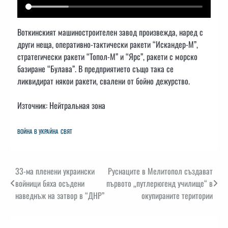
Воткинският машиностроителен завод произвежда, наред с
други неща, оперативно-тактически ракети “Искандер-М”,
стратегически ракети “Топол-М” и “Ярс”, ракети с морско
базиране “Булава”. В предприятието също така се
ликвидират някои ракети, свалени от бойно дежурство.
Източник: Нейтральная зона
ВОЙНА В УКРАЙНА
СВЯТ
Навигация
33-ма пленени украински
Руснаците в Мелитопол създават
войници бяха осъдени
първото „путлерюгенд училище“ в
наведнъж на затвор в “ДНР”
окупираните територии