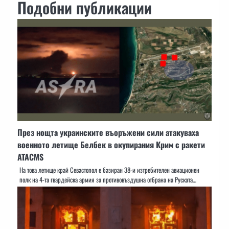
Подобни публикации
През нощта украинските въоръжени сили атакуваха
военното летище Белбек в окупирания Крим с ракети
ATACMS
На това летище край Севастопол е базиран 38-и изтребителен авиационен
полк на 4-та гвардейска армия за противовъздушна отбрана на Руската…