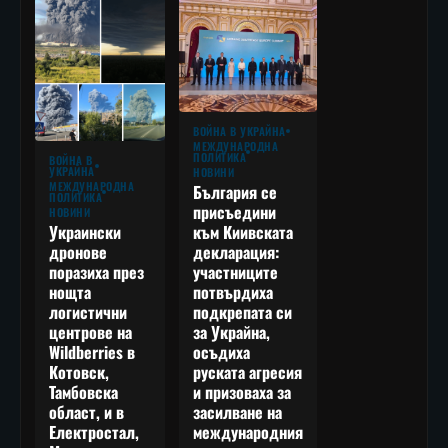
ВОЙНА В УКРАЙНА
МЕЖДУНАРОДНА
ПОЛИТИКА
ВОЙНА В
УКРАЙНА
НОВИНИ
МЕЖДУНАРОДНА
България се
ПОЛИТИКА
присъедини
НОВИНИ
към Киивската
Украински
декларация:
дронове
участниците
поразиха през
потвърдиха
нощта
подкрепата си
логистични
за Украйна,
центрове на
осъдиха
Wildberries в
руската агресия
Котовск,
и призоваха за
Тамбовска
засилване на
област, и в
международния
Електростал,