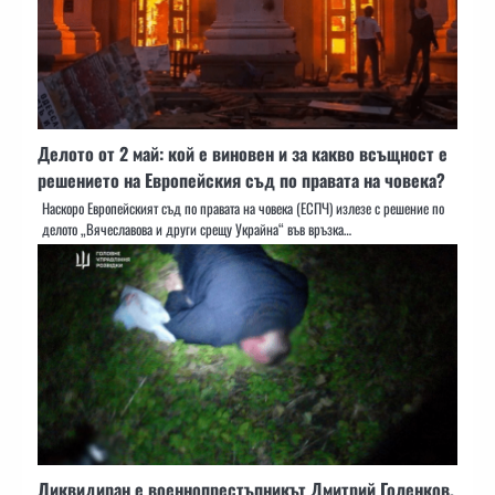
Делото от 2 май: кой е виновен и за какво всъщност е
решението на Европейския съд по правата на човека?
Наскоро Европейският съд по правата на човека (ЕСПЧ) излезе с решение по
делото „Вячеславова и други срещу Украйна“ във връзка…
Ликвидиран е военнопрестъпникът Дмитрий Голенков,