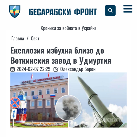
Skip
to
content
Хроники за войната в Украйна
Главна
Свят
Експлозия избухна близо до
Воткинския завод в Удмуртия
2024-02-07 22:25
Олександър Барон