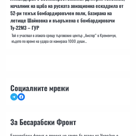
началник на щаба на руската авиационна ескадрила от
52-ри тежък бомбардировъчен полк, базирана на
летище Шайковка и въоръжена с бомбардировачи
Ту-22М3 – ГУР
Той е участвал в атаката срещу търговския център „Амстор“ в Кременчук,
където по време на удара се намираха 1000 души…
Социалните мрежи
Telegram
Facebook
За Бесарабски Фронт
Бесарабски фронт е проект на група българи от Украйна с