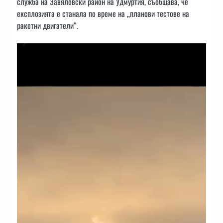
служба на Завяловски район на Удмуртия, съобщава, че
експлозията е станала по време на „планови тестове на
ракетни двигатели“.