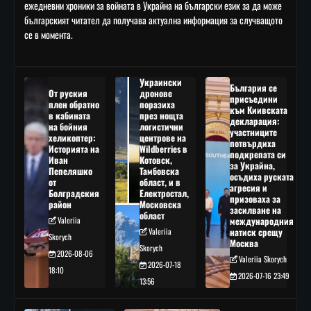
ежедневни хроники за войната в Украйна на български език за да може
българският читател да получава актуална информация за случващото
се в момента.
Украински
България се
От руския
дронове
присъедини
плен обратно
поразиха
към Киивската
в кабината
през нощта
декларация:
на бойния
логистични
участниците
хеликоптер:
центрове на
потвърдиха
Историята на
Wildberries в
подкрепата си
Иван
Котовск,
за Украйна,
Пепеляшко
Тамбовска
осъдиха руската
от
област, и в
агресия и
Болградския
Електростал,
призоваха за
район
Московска
засилване на
област
Valeriia
международния
Valeriia
натиск срещу
Skorych
Москва
Skorych
2026-08-06
Valeriia Skorych
2026-07-18
18:10
2026-07-16 23:49
13:56