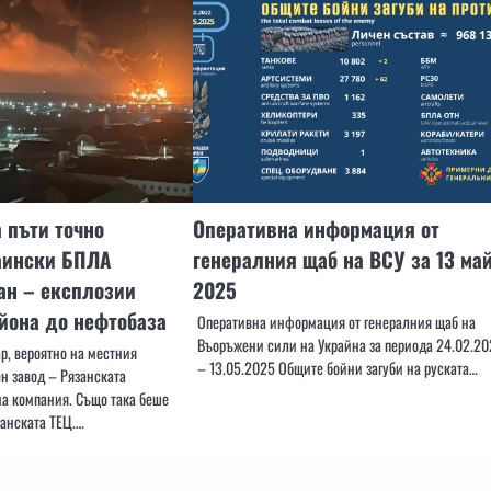
 пъти точно
Оперативна информация от
раински БПЛА
генералния щаб на ВСУ за 13 ма
ан – експлозии
2025
йона до нефтобаза
Оперативна информация от генералния щаб на
Въоръжени сили на Украйна за периода 24.02.20
р, вероятно на местния
– 13.05.2025 Общите бойни загуби на руската…
н завод – Рязанската
а компания. Също така беше
занската ТЕЦ.…