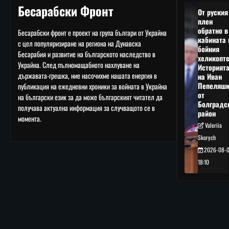
Бесарабски Фронт
От руския
плен
обратно в
Бесарабски фронт е проект на група българи от Украйна
кабината 
с цел популяризиране на региона на Дунавска
бойния
Бесарабия и развитие на българското наследство в
хеликопте
Украйна. След пълномащабното нахлуване на
Историят
държавата-грешка, ние насочихме нашата енергия в
на Иван
Пепеляшк
публикация на ежедневни хроники за войната в Украйна
от
на български език за да може българският читател да
Болградс
получава актуална информация за случващото се в
район
момента.
Valeriia
Skorych
2026-08-
18:10