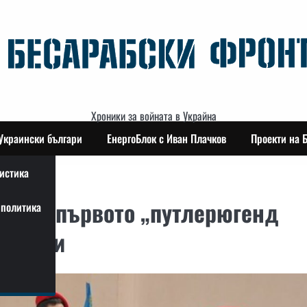
Хроники за войната в Украйна
Украински българи
ЕнергоБлок с Иван Плачков
Проекти на 
истика
дават първото „путлерюгенд
политика
итории