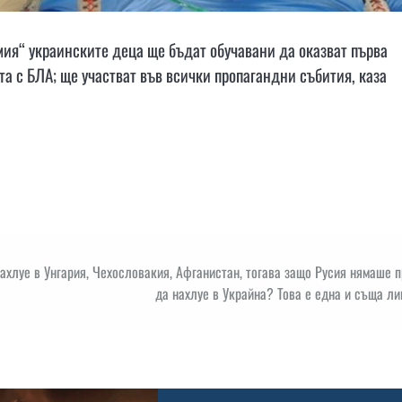
мия“ украинските деца ще бъдат обучавани да оказват първа
та с БЛА; ще участват във всички пропагандни събития, каза
ахлуе в Унгария, Чехословакия, Афганистан, тогава защо Русия нямаше 
да нахлуе в Украйна? Това е една и съща ли