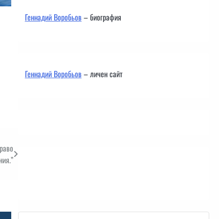
Геннадий Воробьов
– биография
Геннадий Воробьов
– личен сайт
право
ния.”
Контакти