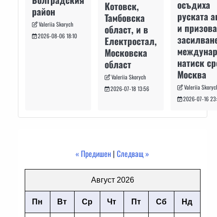
осъдиха
Котовск,
район
руската а
Тамбовска
Valeriia Skorych
и призова
област, и в
2026-08-06 18:10
засилван
Електростал,
междуна
Московска
натиск с
област
Москва
Valeriia Skorych
Valeriia Skoryc
2026-07-18 13:56
2026-07-16 23
« Предишен
|
Следващ »
Август 2026
Пн
Вт
Ср
Чт
Пт
Сб
Нд