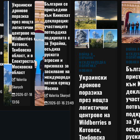
България се
Украински
присъедини
дронове
към Киивската
поразиха
декларация:
през нощта
на
участниците
логистични
потвърдиха
центрове на
р:
подкрепата си
Wildberries в
а
за Украйна,
Котовск,
осъдиха
Тамбовска
ВОЙНА В
о
руската
МЕЖДУН
ВОЙНА В
област, и в
ПОЛИТИ
УКРАЙНА
агресия и
Електростал,
НОВИНИ
МЕЖДУНАРОДНА
кия
призоваха за
ПОЛИТИКА
Московска
Бълг
НОВИНИ
засилване на
област
прис
Украински
международния
Valeriia
към 
натиск срещу
дронове
Skorych
Москва
декл
поразиха
06
2026-07-18
Valeriia Skorych
учас
през нощта
13:56
2026-07-16 23:49
потв
логистични
подк
центрове на
за Ук
Wildberries в
осъд
Котовск,
руска
Тамбовска