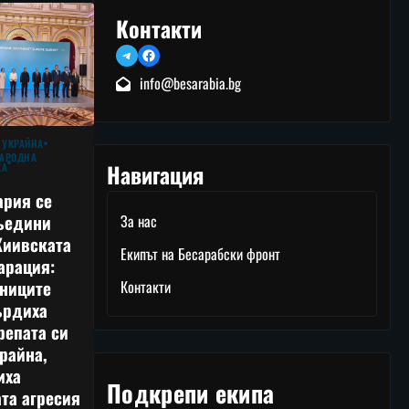
Контакти
Telegram
Facebook
info@besarabia.bg
 УКРАЙНА
АРОДНА
Навигация
КА
ария се
ъедини
За нас
Киивската
Екипът на Бесарабски фронт
арация:
тниците
Контакти
ърдиха
репата си
райна,
иха
Подкрепи екипа
та агресия