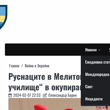
Skip
to
content
Новини
Ежедневна стат
Главна
Война в Украйна
Руснаците в Мелитопол съз
Международна 
училище“ в окупираните тер
Свят
2024-02-07 22:33
Олександър Барон
Инциденти