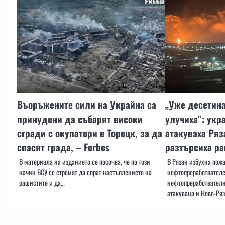
Въоръжените сили на Украйна са
„Уже десетина
принудени да събарят високи
улучиха“: ук
сгради с окупатори в Торецк, за да
атакуваха Ряз
спасят града, – Forbes
разтърсиха ра
В материала на изданието се посочва, че по този
В Рязан избухна пожа
начин ВСУ се стремят да спрат настъплението на
нефтопреработвателе
рашистите и да…
нефтопреработвателн
атакувана и Ново-Ря