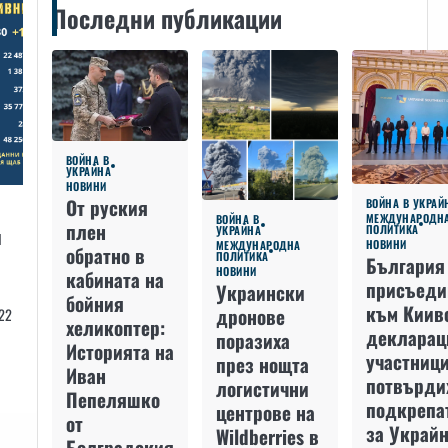
Последни публикации
ВОЙНА В
УКРАЙНА
НОВИНИ
От руския
ВОЙНА В УКРАЙ
МЕЖДУНАРОДН
ВОЙНА В
плен
ПОЛИТИКА
й
УКРАЙНА
НОВИНИ
МЕЖДУНАРОДНА
обратно в
ПОЛИТИКА
България
НОВИНИ
кабината на
присъеди
Украински
бойния
към Киив
дронове
22
хеликоптер:
декларац
поразиха
Историята на
участниц
през нощта
Иван
потвърди
логистични
Пепеляшко
подкрепа
центрове на
от
за Украйн
Wildberries в
Болградския