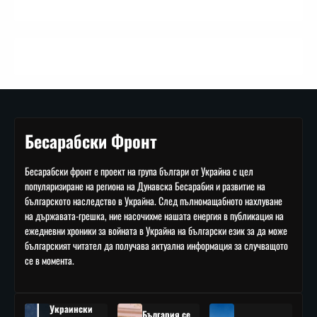
Бесарабски Фронт
Бесарабски фронт е проект на група българи от Украйна с цел
популяризиране на региона на Дунавска Бесарабия и развитие на
българското наследство в Украйна. След пълномащабното нахлуване
на държавата-грешка, ние насочихме нашата енергия в публикация на
ежедневни хроники за войната в Украйна на български език за да може
българският читател да получава актуална информация за случващото
се в момента.
Украински
България се