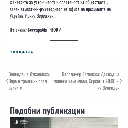
факторите за устойчивост и сплотеност на обществото“,
заяви заместник-ръководител на офиса на президента на
Украйна Ирина Верешчук, .
Източник: Бессарабiя INFORM
ВОЙНА В УКРАЙНА
Навигация
Великден в Лукашивка:
Володимир Зеленски: Доклад на
Вяра и традиции сред
главния командващ Сирски в 20:00 ч.
руините
на Великден
Подобни публикации