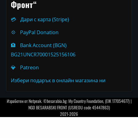
Фронт“
💳
Дари с карта (Stripe)
💠
PayPal Donation
🏦
Bank Account (BGN)
BG21UNCR70001525156106
💎
Patreon
Избери подарък в онлайн магазина ни
Изработен от
Netpeak
. ©besarabia.bg: My Country Foundation, (EIK 177054677) |
NGO BESARABSKI FRONT (USREOU code 45447863)
2021-2026