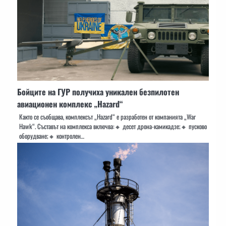
Бойците на ГУР получиха уникален безпилотен
авиационен комплекс „Hazard“
Както се съобщава, комплексът „Hazard“ е разработен от компанията „War
Hawk“. Съставът на комплекса включва:🔸 десет дрона-камикадзе;🔸 пусково
оборудване;🔸 контролен…