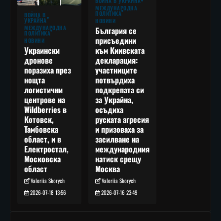
ВОЙНА В УКРАЙНА
МЕЖДУНАРОДНА
ПОЛИТИКА
ВОЙНА В
УКРАЙНА
НОВИНИ
МЕЖДУНАРОДНА
България се
ПОЛИТИКА
присъедини
НОВИНИ
към Киивската
Украински
декларация:
дронове
участниците
поразиха през
потвърдиха
нощта
подкрепата си
логистични
за Украйна,
центрове на
осъдиха
Wildberries в
руската агресия
Котовск,
и призоваха за
Тамбовска
засилване на
област, и в
международния
Електростал,
натиск срещу
Московска
Москва
област
Valeriia Skorych
Valeriia Skorych
2026-07-16 23:49
2026-07-18 13:56