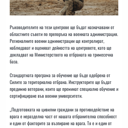
Ръководителите на тези центрове ще бъдат назначавани от
областните съвети по препоръка на военната администрация.
Регионалните военни администрации ще контролират,
наблюдават и оценяват дейността на центровете, като ще
докладват на Министерството на отбраната на тримесечна
база.
Стандартната програма за обучение ще бъде одобрена от
Силите за териториална отбрана. Инструкторите ще бъдат
предимно ветерани, които ще преминат специално обучение и
сертифициране във военни университети.
„Подготовката на цивилни граждани за противодействие на
врага е неразделна част от нашата отбранителна способност
и един от факторите за възпиране на врага. Тя е и един от