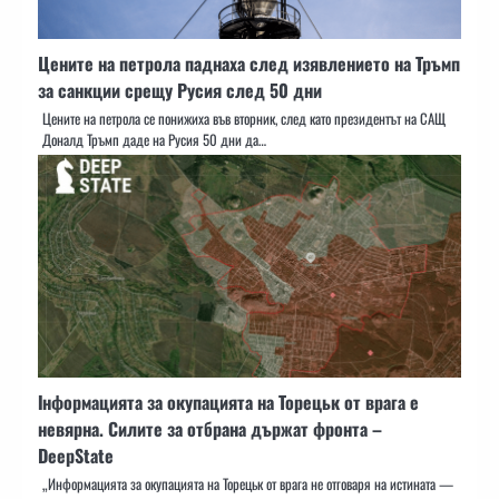
Цените на петрола паднаха след изявлението на Тръмп
за санкции срещу Русия след 50 дни
Цените на петрола се понижиха във вторник, след като президентът на САЩ
Доналд Тръмп даде на Русия 50 дни да…
Інформацията за окупацията на Торецьк от врага е
невярна. Силите за отбрана държат фронта –
DeepState
„Информацията за окупацията на Торецьк от врага не отговаря на истината —