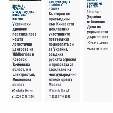
МЕЖДУНАРОДНА
УКРАИНСКИ
ПОЛИТИКА
ВОЙНА В
БЪЛГАРИ
УКРАЙНА
НОВИНИ
15 юли –
МЕЖДУНАРОДНА
България се
ПОЛИТИКА
Украйна
присъедини
НОВИНИ
отбелязва
към Киивската
Украински
Деня на
декларация:
дронове
украинската
участниците
поразиха през
държавност
потвърдиха
нощта
Valeriia Skorych
подкрепата си
логистични
за Украйна,
центрове на
2026-07-15 13:29
осъдиха
Wildberries в
руската агресия
Котовск,
и призоваха за
Тамбовска
засилване на
област, и в
международния
Електростал,
натиск срещу
Московска
Москва
област
Valeriia Skorych
Valeriia Skorych
2026-07-16 23:49
2026-07-18 13:56