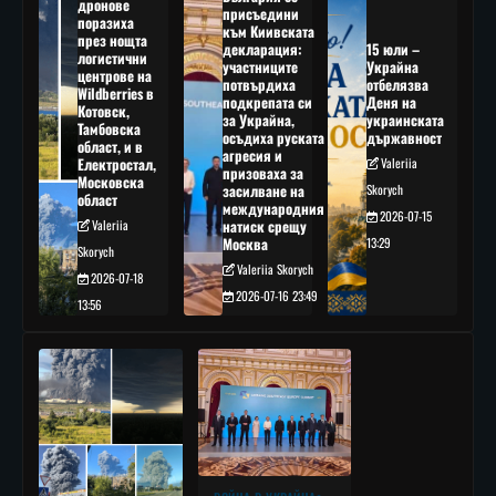
дронове
присъедини
поразиха
към Киивската
през нощта
декларация:
15 юли –
логистични
участниците
Украйна
центрове на
потвърдиха
отбелязва
Wildberries в
подкрепата си
Деня на
Котовск,
за Украйна,
украинската
Тамбовска
осъдиха руската
държавност
област, и в
агресия и
Електростал,
Valeriia
призоваха за
Московска
засилване на
Skorych
област
международния
2026-07-15
Valeriia
натиск срещу
Москва
13:29
Skorych
Valeriia Skorych
2026-07-18
2026-07-16 23:49
13:56