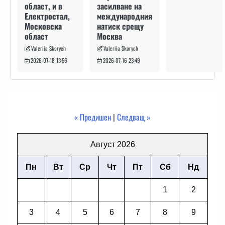
засилване на
област, и в
международния
Електростал,
натиск срещу
Московска
Москва
област
Valeriia Skorych
Valeriia Skorych
2026-07-16 23:49
2026-07-18 13:56
« Предишен
|
Следващ »
Август 2026
Пн
Вт
Ср
Чт
Пт
Сб
Нд
1
2
3
4
5
6
7
8
9