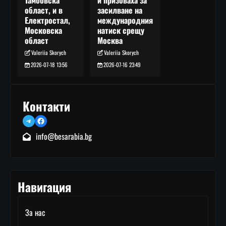
засилване на
област, и в
международния
Електростал,
натиск срещу
Московска
Москва
област
Valeriia Skorych
Valeriia Skorych
2026-07-16 23:49
2026-07-18 13:56
Контакти
Telegram
Facebook
info@besarabia.bg
Навигация
За нас