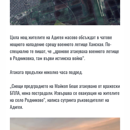
Цяла нощ жителите на Адигея масово обсъждат в чатове
нощното нападение срещу военното летище Ханская. По-
специално те пишат, че „дронове атакуваха военното летище
в Родниковка, там върви истинска война“.
Атаката продължи няколко часа подред.
„Снощи предградието на Майкоп беше атакувано от вражески
БПЛА, няма пострадали. Извършва се евакуация на жителите
на село Родниково“, написа сутринта ръководителят на
Адигея.