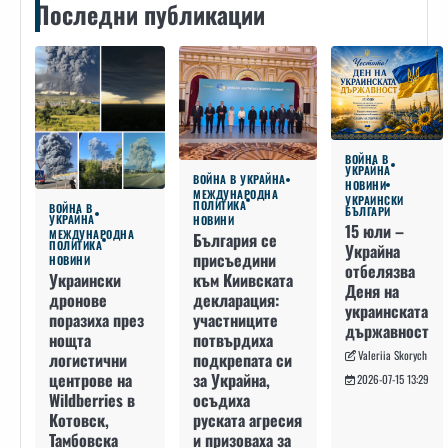
Последни публикации
ВОЙНА В
УКРАЙНА
ВОЙНА В УКРАЙНА
НОВИНИ
МЕЖДУНАРОДНА
УКРАИНСКИ
ПОЛИТИКА
ВОЙНА В
БЪЛГАРИ
УКРАЙНА
НОВИНИ
15 юли –
МЕЖДУНАРОДНА
България се
ПОЛИТИКА
Украйна
присъедини
НОВИНИ
отбелязва
към Киивската
Украински
Деня на
декларация:
дронове
украинската
участниците
поразиха през
държавност
потвърдиха
нощта
Valeriia Skorych
подкрепата си
логистични
за Украйна,
центрове на
2026-07-15 13:29
осъдиха
Wildberries в
руската агресия
Котовск,
и призоваха за
Тамбовска