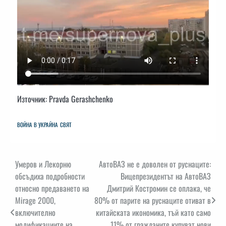
Източник: Pravda Gerashchenko
ВОЙНА В УКРАЙНА
СВЯТ
Навигация
Умеров и Лекорню
АвтоВАЗ не е доволен от руснаците:
обсъдиха подробности
Вицепрезидентът на АвтоВАЗ
относно предаването на
Дмитрий Костромин се оплака, че
Mirage 2000,
80% от парите на руснаците отиват в
включително
китайската икономика, тъй като само
модификациите на
11% от гражданите купуват нови