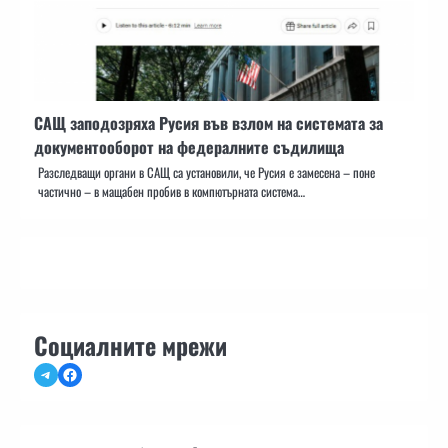
САЩ заподозряха Русия във взлом на системата за
документооборот на федералните съдилища
Разследващи органи в САЩ са установили, че Русия е замесена – поне
частично – в мащабен пробив в компютърната система…
Социалните мрежи
Telegram
Facebook