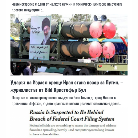
машиностроене е един от малкото научни и технически центрове на руската
пресова индустрия с…
Ударът на Израел срещу Иран стана позор за Путин, –
журналистът от Bild Кристофър Бул
По време на атака срещу военновъздушна база близо до град Натанц в
провинция Исфахан, където иранските власти развиват собствена ядрена…