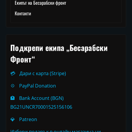
Екипът на Бесарабски фронт
Контакти
Подкрепи екипа „Бесарабски
Фронт“
💳
Дари с карта (Stripe)
💠
PayPal Donation
🏦
Bank Account (BGN)
BG21UNCR70001525156106
💎
Patreon
Избери подарък в онлайн магазина ни