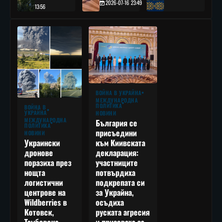
2026-07-16 23:49
13:56
ВОЙНА В УКРАЙНА
МЕЖДУНАРОДНА
ПОЛИТИКА
ВОЙНА В
УКРАЙНА
НОВИНИ
МЕЖДУНАРОДНА
България се
ПОЛИТИКА
присъедини
НОВИНИ
към Киивската
Украински
декларация:
дронове
участниците
поразиха през
потвърдиха
нощта
подкрепата си
логистични
за Украйна,
центрове на
осъдиха
Wildberries в
руската агресия
Котовск,
и призоваха за
Тамбовска