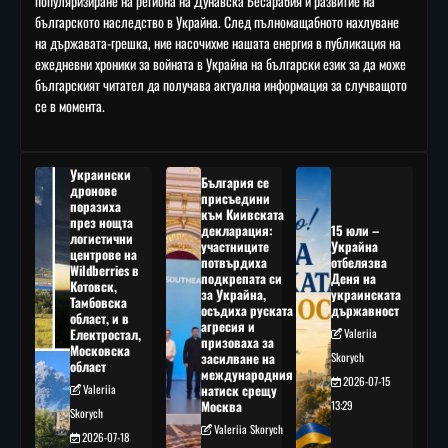
популяризиране на региона на Дунавска Бесарабия и развитие на
българското наследство в Украйна. След пълномащабното нахлуване
на държавата-грешка, ние насочихме нашата енергия в публикация на
ежедневни хроники за войната в Украйна на български език за да може
българският читател да получава актуална информация за случващото
се в момента.
Украински
България се
дронове
присъедини
поразиха
към Киивската
през нощта
декларация:
15 юли –
логистични
участниците
Украйна
центрове на
потвърдиха
отбелязва
Wildberries в
подкрепата си
Деня на
Котовск,
за Украйна,
украинската
Тамбовска
осъдиха руската
държавност
област, и в
агресия и
Електростал,
Valeriia
призоваха за
Московска
засилване на
Skorych
област
международния
2026-07-15
Valeriia
натиск срещу
Москва
13:29
Skorych
Valeriia Skorych
2026-07-18