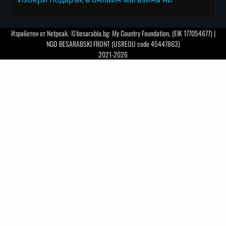
Изработен от
Netpeak
. ©besarabia.bg: My Country Foundation, (EIK 177054677) |
NGO BESARABSKI FRONT (USREOU code 45447863)
2021-2026