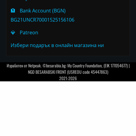
🏦
Bank Account (BGN)
BG21UNCR70001525156106
💎
Patreon
Избери подарък в онлайн магазина ни
Изработен от
Netpeak
. ©besarabia.bg: My Country Foundation, (EIK 177054677) |
NGO BESARABSKI FRONT (USREOU code 45447863)
2021-2026