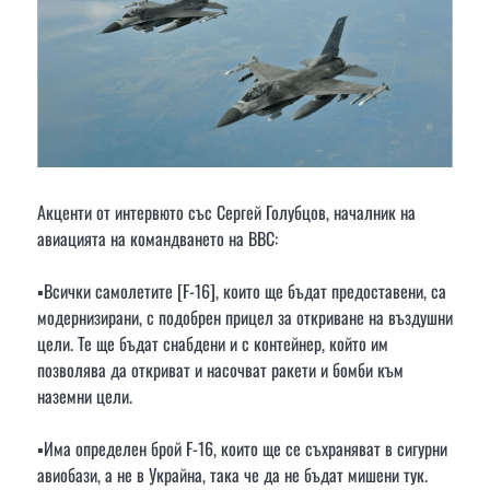
Акценти от интервюто със Сергей Голубцов, началник на
авиацията на командването на ВВС:
▪️Всички самолетите [F-16], които ще бъдат предоставени, са
модернизирани, с подобрен прицел за откриване на въздушни
цели. Те ще бъдат снабдени и с контейнер, който им
позволява да откриват и насочват ракети и бомби към
наземни цели.
▪️Има определен брой F-16, които ще се съхраняват в сигурни
авиобази, а не в Украйна, така че да не бъдат мишени тук.