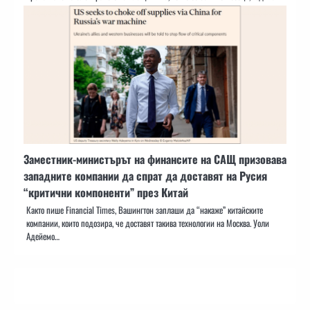
Заместник-министърът на финансите на САЩ призовава
западните компании да спрат да доставят на Русия
“критични компоненти” през Китай
Както пише Financial Times, Вашингтон заплаши да “накаже” китайските
компании, които подозира, че доставят такива технологии на Москва. Уоли
Адейемо…