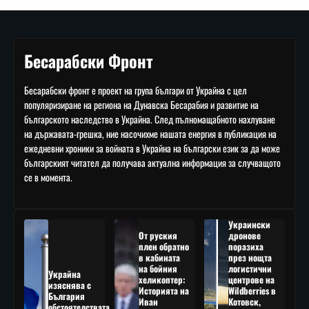
Бесарабски Фронт
Бесарабски фронт е проект на група българи от Украйна с цел
популяризиране на региона на Дунавска Бесарабия и развитие на
българското наследство в Украйна. След пълномащабното нахлуване
на държавата-грешка, ние насочихме нашата енергия в публикация на
ежедневни хроники за войната в Украйна на български език за да може
българският читател да получава актуална информация за случващото
се в момента.
Украински
От руския
дронове
плен обратно
поразиха
в кабината
през нощта
на бойния
логистични
Украйна
хеликоптер:
центрове на
изяснява с
Историята на
Wildberries в
България
Иван
Котовск,
обстоятелствата