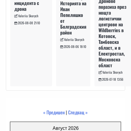
дронове
инцидента с
Историята на
поразиха през
дрона
Иван
нощта
Пепеляшко
Valeriia Skorych
логистични
от
2026-08-08 21:10
центрове на
Болградския
Wildberries в
район
Котовск,
Valeriia Skorych
Тамбовска
област, и в
2026-08-06 18:10
Електростал,
Московска
област
Valeriia Skorych
2026-07-18 13:56
« Предишен
|
Следващ »
Август 2026