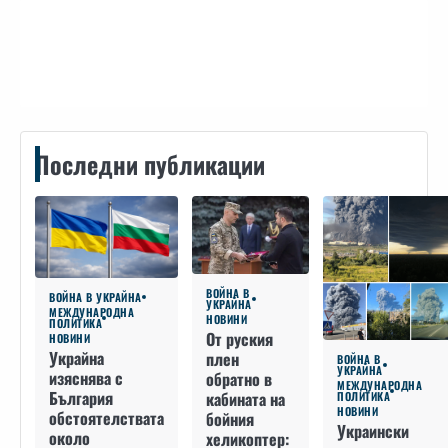
Контакти
Последни публикации
ВОЙНА В
ВОЙНА В УКРАЙНА
УКРАЙНА
МЕЖДУНАРОДНА
НОВИНИ
ПОЛИТИКА
От руския
НОВИНИ
Украйна
плен
ВОЙНА В
УКРАЙНА
изяснява с
обратно в
МЕЖДУНАРОДНА
България
кабината на
ПОЛИТИКА
НОВИНИ
обстоятелствата
бойния
Украински
около
хеликоптер: