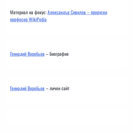
Материал на фокус:
Александър Сивилов – проруски
професор WikiPedia
Геннадий Воробьов
– биография
Геннадий Воробьов
– личен сайт