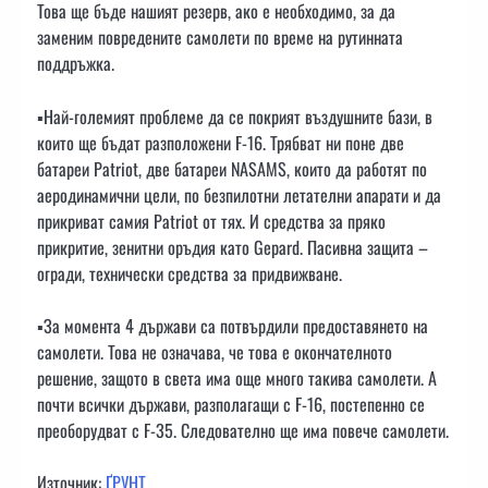
Това ще бъде нашият резерв, ако е необходимо, за да
заменим повредените самолети по време на рутинната
поддръжка.
▪️Най-големият проблеме да се покрият въздушните бази, в
които ще бъдат разположени F-16. Трябват ни поне две
батареи Patriot, две батареи NASAMS, които да работят по
аеродинамични цели, по безпилотни летателни апарати и да
прикриват самия Patriot от тях. И средства за пряко
прикритие, зенитни оръдия като Gepard. Пасивна защита –
огради, технически средства за придвижване.
▪️За момента 4 държави са потвърдили предоставянето на
самолети. Това не означава, че това е окончателното
решение, защото в света има още много такива самолети. А
почти всички държави, разполагащи с F-16, постепенно се
преоборудват с F-35. Следователно ще има повече самолети.
Източник:
ҐРУНТ