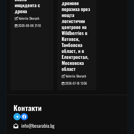
дронове
инцидента с
поразиха през
дрона
нощта
Valeriia Skorych
логистични
2026-08-08 21:10
центрове на
Wildberries в
Котовск,
Тамбовска
област, и в
Електростал,
Московска
област
Valeriia Skorych
2026-07-18 13:56
Контакти
Telegram
Facebook
info@besarabia.bg