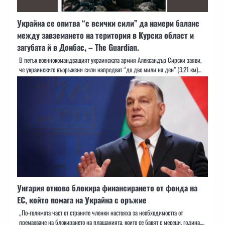
Украйна се опитва “с всички сили” да намери баланс
между завземането на територия в Курска област и
загубата й в Донбас, – The Guardian.
В петък военнокомандващият украинската армия Александър Сирски заяви,
че украинските въоръжени сили напредват “до две мили на ден” (3,21 км)…
Унгария отново блокира финансирането от фонда на
ЕС, който помага на Украйна с оръжие
„По-голямата част от страните членки настояха за необходимостта от
премахване на блокирането на плащанията, които се бавят с месеци, година.…