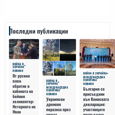
Контакти
Последни публикации
ВОЙНА В
УКРАЙНА
НОВИНИ
ВОЙНА В УКРАЙНА
От руския
МЕЖДУНАРОДНА
плен
ПОЛИТИКА
ВОЙНА В
УКРАЙНА
НОВИНИ
обратно в
МЕЖДУНАРОДНА
България се
кабината на
ПОЛИТИКА
присъедини
НОВИНИ
бойния
към Киивската
Украински
хеликоптер:
декларация:
дронове
Историята на
участниците
поразиха през
Иван
потвърдиха
нощта