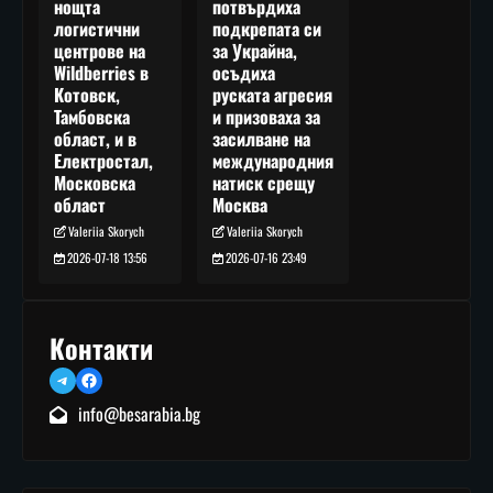
потвърдиха
нощта
подкрепата си
логистични
за Украйна,
центрове на
осъдиха
Wildberries в
руската агресия
Котовск,
и призоваха за
Тамбовска
засилване на
област, и в
международния
Електростал,
натиск срещу
Московска
Москва
област
Valeriia Skorych
Valeriia Skorych
2026-07-16 23:49
2026-07-18 13:56
Контакти
Telegram
Facebook
info@besarabia.bg