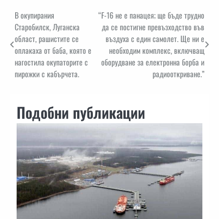
Навигация
В окупирания
“F-16 не е панацея; ще бъде трудно
Старобилск, Луганска
да се постигне превъзходство във
област, рашистите се
въздуха с един самолет. Ще ни е
оплакаха от баба, която е
необходим комплекс, включващ
нагостила окупаторите с
оборудване за електронна борба и
пирожки с кабърчета.
радиооткриване.”
Подобни публикации