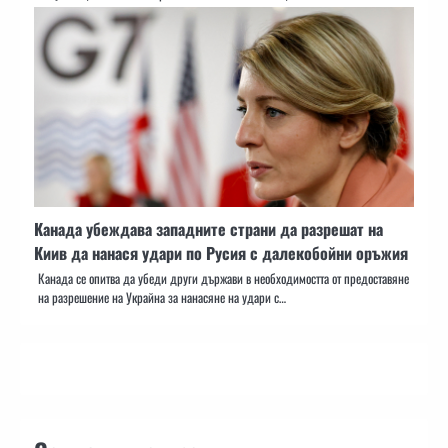
Канада убеждава западните страни да разрешат на
Киив да нанася удари по Русия с далекобойни оръжия
Канада се опитва да убеди други държави в необходимостта от предоставяне
на разрешение на Украйна за нанасяне на удари с…