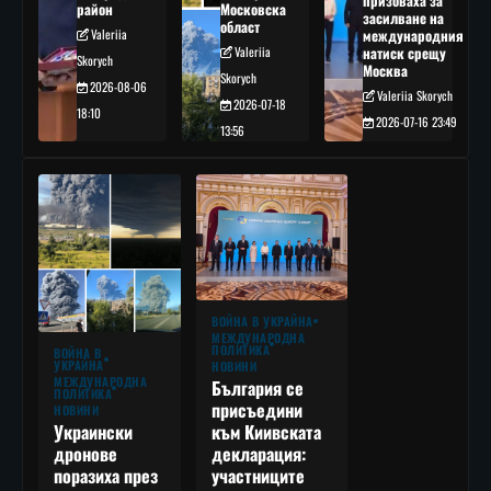
призоваха за
район
Московска
засилване на
област
Valeriia
международния
Valeriia
натиск срещу
Skorych
Москва
Skorych
2026-08-06
Valeriia Skorych
2026-07-18
18:10
2026-07-16 23:49
13:56
ВОЙНА В УКРАЙНА
МЕЖДУНАРОДНА
ПОЛИТИКА
ВОЙНА В
УКРАЙНА
НОВИНИ
МЕЖДУНАРОДНА
България се
ПОЛИТИКА
присъедини
НОВИНИ
към Киивската
Украински
декларация:
дронове
участниците
поразиха през