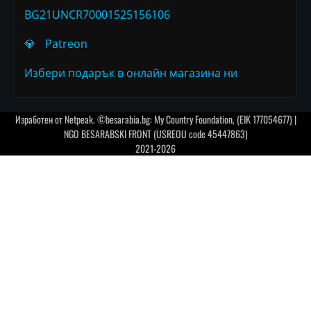
BG21UNCR70001525156106
💎
Patreon
Избери подарък в онлайн магазина ни
Изработен от
Netpeak
. ©besarabia.bg: My Country Foundation, (EIK 177054677) |
NGO BESARABSKI FRONT (USREOU code 45447863)
2021-2026