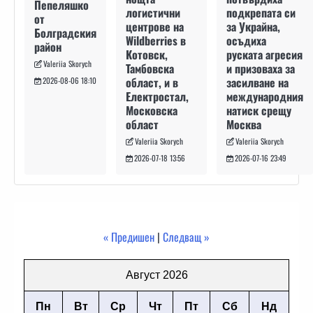
Пепеляшко
подкрепата си
логистични
от
за Украйна,
центрове на
Болградския
осъдиха
Wildberries в
район
руската агресия
Котовск,
Valeriia Skorych
и призоваха за
Тамбовска
засилване на
област, и в
2026-08-06 18:10
международния
Електростал,
натиск срещу
Московска
Москва
област
Valeriia Skorych
Valeriia Skorych
2026-07-16 23:49
2026-07-18 13:56
« Предишен
|
Следващ »
Август 2026
Пн
Вт
Ср
Чт
Пт
Сб
Нд