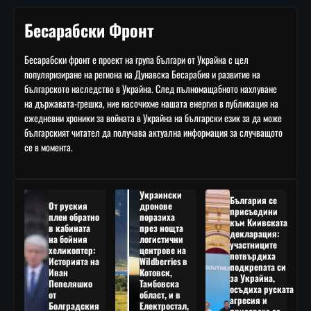
Бесарабски Фронт
Бесарабски фронт е проект на група българи от Украйна с цел
популяризиране на региона на Дунавска Бесарабия и развитие на
българското наследство в Украйна. След пълномащабното нахлуване
на държавата-грешка, ние насочихме нашата енергия в публикация на
ежедневни хроники за войната в Украйна на български език за да може
българският читател да получава актуална информация за случващото
се в момента.
Украински
България се
От руския
дронове
присъедини
плен обратно
поразиха
към Киивската
в кабината
през нощта
декларация:
на бойния
логистични
участниците
хеликоптер:
центрове на
потвърдиха
Историята на
Wildberries в
подкрепата си
Иван
Котовск,
за Украйна,
Пепеляшко
Тамбовска
осъдиха руската
от
област, и в
агресия и
Болградския
Електростал,