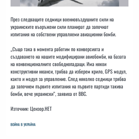
През следващите седмици военновъздушните сили на
украинските въоръжени сили планират да започнат
изпитания на собствени управляеми авиационни бомби.
„Също така в момента работим по конверсията и
създаването на нашите модифицирани авиобомби, на базата
на конвенционалните свободнопадащи. Има някои
конструктивни нюанси, трябва да изберем крило, GPS модул,
както и модул за управление. След няколко седмици трябва
да започнем първите изпитания на първите партиди такива
бомби, вече украински“, заявиха от ВВС.
Източник: Цензор.НЕТ
ВОЙНА В УКРАЙНА