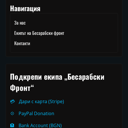
Навигация
За нас
Екипът на Бесарабски фронт
Контакти
Подкрепи екипа „Бесарабски
Фронт“
💳
Дари с карта (Stripe)
💠
PayPal Donation
🏦
Bank Account (BGN)