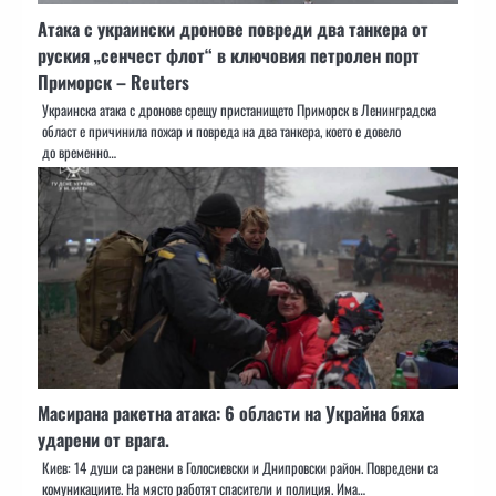
Атака с украински дронове повреди два танкера от
руския „сенчест флот“ в ключовия петролен порт
Приморск – Reuters
Украинска атака с дронове срещу пристанището Приморск в Ленинградска
област е причинила пожар и повреда на два танкера, което е довело
до временно…
Масирана ракетна атака: 6 области на Украйна бяха
ударени от врага.
Киев: 14 души са ранени в Голосиевски и Днипровски район. Повредени са
комуникациите. На място работят спасители и полиция. Има…