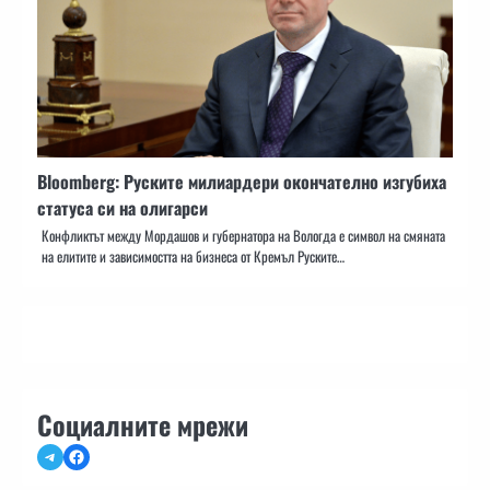
Bloomberg: Руските милиардери окончателно изгубиха
статуса си на олигарси
Конфликтът между Мордашов и губернатора на Вологда е символ на смяната
на елитите и зависимостта на бизнеса от Кремъл Руските…
Социалните мрежи
Telegram
Facebook