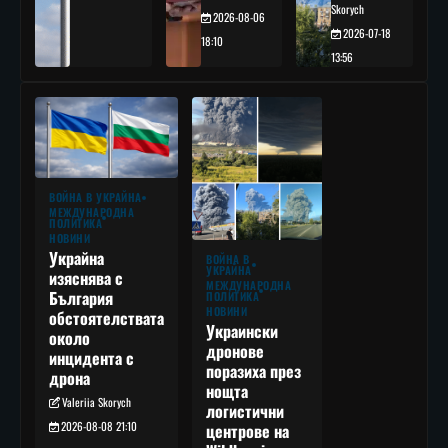
Skorych
2026-08-06
2026-07-18
18:10
13:56
ВОЙНА В УКРАЙНА
МЕЖДУНАРОДНА
ПОЛИТИКА
НОВИНИ
Украйна
ВОЙНА В
УКРАЙНА
изяснява с
МЕЖДУНАРОДНА
България
ПОЛИТИКА
НОВИНИ
обстоятелствата
Украински
около
дронове
инцидента с
поразиха през
дрона
нощта
Valeriia Skorych
логистични
2026-08-08 21:10
центрове на