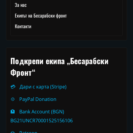
За нас
Екипът на Бесарабски фронт
Контакти
Подкрепи екипа „Бесарабски
Фронт“
💳
Дари с карта (Stripe)
💠
PayPal Donation
🏦
Bank Account (BGN)
BG21UNCR70001525156106