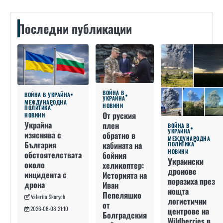
Последни публикации
ВОЙНА В
ВОЙНА В УКРАЙНА
УКРАЙНА
МЕЖДУНАРОДНА
НОВИНИ
ПОЛИТИКА
От руския
НОВИНИ
Украйна
плен
ВОЙНА В
УКРАЙНА
изяснява с
обратно в
МЕЖДУНАРОДНА
България
кабината на
ПОЛИТИКА
НОВИНИ
обстоятелствата
бойния
Украински
около
хеликоптер:
дронове
инцидента с
Историята на
поразиха през
дрона
Иван
нощта
Пепеляшко
Valeriia Skorych
логистични
от
2026-08-08 21:10
центрове на
Болградския
Wildberries в