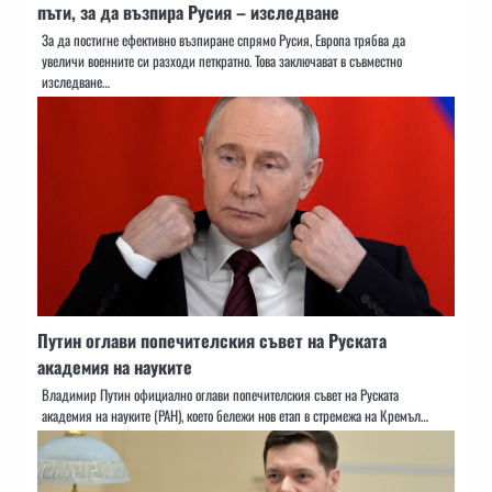
пъти, за да възпира Русия – изследване
За да постигне ефективно възпиране спрямо Русия, Европа трябва да
увеличи военните си разходи петкратно. Това заключават в съвместно
изследване…
Путин оглави попечителския съвет на Руската
академия на науките
Владимир Путин официално оглави попечителския съвет на Руската
академия на науките (РАН), което бележи нов етап в стремежа на Кремъл…