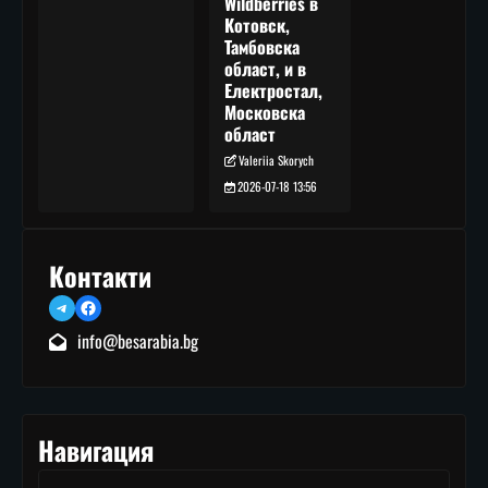
Wildberries в
Котовск,
Тамбовска
област, и в
Електростал,
Московска
област
Valeriia Skorych
2026-07-18 13:56
Контакти
Telegram
Facebook
info@besarabia.bg
Навигация