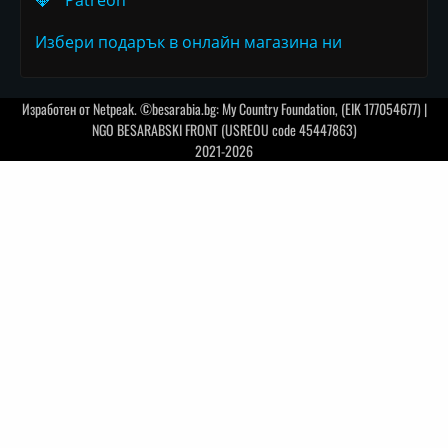
💎
Patreon
Избери подарък в онлайн магазина ни
Изработен от
Netpeak
. ©besarabia.bg: My Country Foundation, (EIK 177054677) |
NGO BESARABSKI FRONT (USREOU code 45447863)
2021-2026