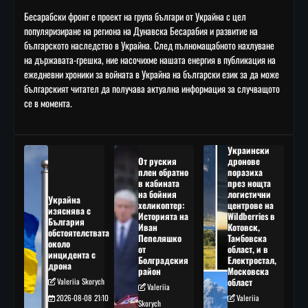
Бесарабски фронт е проект на група българи от Украйна с цел
популяризиране на региона на Дунавска Бесарабия и развитие на
българското наследство в Украйна. След пълномащабното нахлуване
на държавата-грешка, ние насочихме нашата енергия в публикация на
ежедневни хроники за войната в Украйна на български език за да може
българският читател да получава актуална информация за случващото
се в момента.
Украински
От руския
дронове
плен обратно
поразиха
в кабината
през нощта
на бойния
логистични
Украйна
хеликоптер:
центрове на
изяснява с
Историята на
Wildberries в
България
Иван
Котовск,
обстоятелствата
Пепеляшко
Тамбовска
около
от
област, и в
инцидента с
Болградския
Електростал,
дрона
район
Московска
Valeriia Skorych
област
Valeriia
2026-08-08 21:10
Valeriia
Skorych