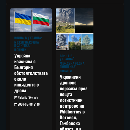
ВОЙНА В УКРАЙНА
МЕЖДУНАРОДНА
ПОЛИТИКА
НОВИНИ
Украйна
ВОЙНА В
УКРАЙНА
изяснява с
МЕЖДУНАРОДНА
България
ПОЛИТИКА
НОВИНИ
обстоятелствата
Украински
около
дронове
инцидента с
поразиха през
дрона
нощта
Valeriia Skorych
логистични
2026-08-08 21:10
центрове на
Wildberries в
Котовск,
Тамбовска
област, и в