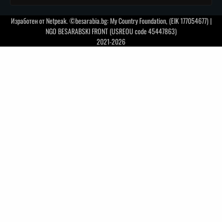
Изработен от
Netpeak
. ©besarabia.bg: My Country Foundation, (EIK 177054677) |
NGO BESARABSKI FRONT (USREOU code 45447863)
2021-2026