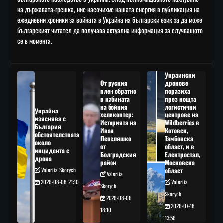
на държавата-грешка, ние насочихме нашата енергия в публикация на
ежедневни хроники за войната в Украйна на български език за да може
българският читател да получава актуална информация за случващото
се в момента.
Украински
От руския
дронове
плен обратно
поразиха
в кабината
през нощта
на бойния
логистични
Украйна
хеликоптер:
центрове на
изяснява с
Историята на
Wildberries в
България
Иван
Котовск,
обстоятелствата
Пепеляшко
Тамбовска
около
от
област, и в
инцидента с
Болградския
Електростал,
дрона
район
Московска
Valeriia Skorych
област
Valeriia
2026-08-08 21:10
Valeriia
Skorych
Skorych
2026-08-06
2026-07-18
18:10
13:56