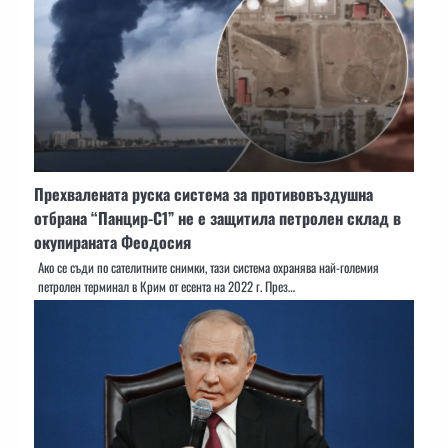
Прехвалената руска система за противовъздушна
отбрана “Панцир-С1” не е защитила петролен склад в
окупираната Феодосия
Ако се съди по сателитните снимки, тази система охранява най-големия
петролен терминал в Крим от есента на 2022 г. През…