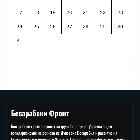
17
18
19
20
21
22
23
24
25
26
27
28
29
30
31
Бесарабски Фронт
Бесарабски фронт е проект на група българи от Украйна с цел
популяризиране на региона на Дунавска Бесарабия и развитие на
българското наследство в Украйна. След пълномащабното нахлуване