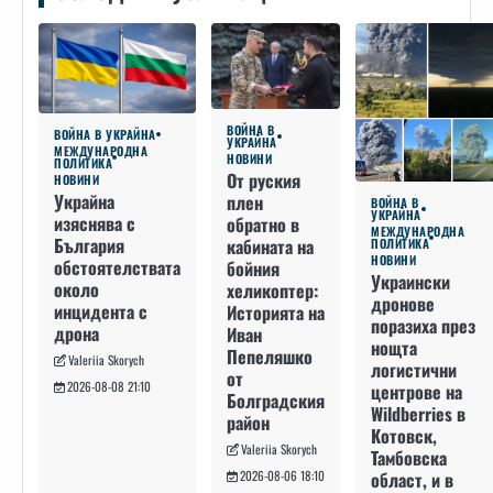
ВОЙНА В
ВОЙНА В УКРАЙНА
УКРАЙНА
МЕЖДУНАРОДНА
НОВИНИ
ПОЛИТИКА
От руския
НОВИНИ
Украйна
плен
ВОЙНА В
УКРАЙНА
изяснява с
обратно в
МЕЖДУНАРОДНА
България
кабината на
ПОЛИТИКА
НОВИНИ
обстоятелствата
бойния
Украински
около
хеликоптер:
дронове
инцидента с
Историята на
поразиха през
дрона
Иван
нощта
Пепеляшко
Valeriia Skorych
логистични
от
2026-08-08 21:10
центрове на
Болградския
Wildberries в
район
Котовск,
Valeriia Skorych
Тамбовска
област, и в
2026-08-06 18:10