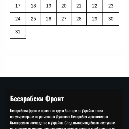
17
18
19
20
21
22
23
24
25
26
27
28
29
30
31
Бесарабски Фронт
Бесарабски фронт е проект на група българи от Украйна с цел
популяризиране на региона на Дунавска Бесарабия и развитие на
българското наследство в Украйна. След пълномащабното нахлуване
на държавата-грешка, ние насочихме нашата енергия в публикация на