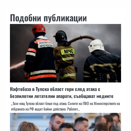
Подобни публикации
Нафтобаза в Тулска област гори след атака с
безпилотни летателни апарати, съобщават медиите
„Тази нощ Тулска област беше под атака. Силите на ПВО на Министерството на
отбраната на РФ водят бойни действия. Работят…