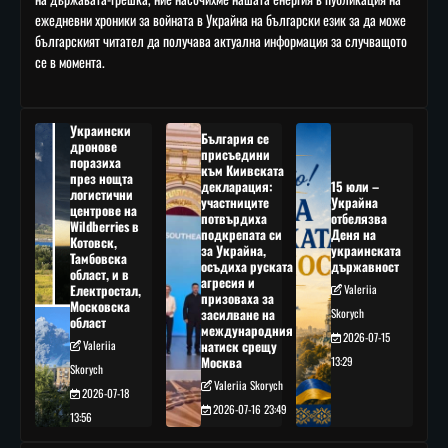
ежедневни хроники за войната в Украйна на български език за да може
българският читател да получава актуална информация за случващото
се в момента.
Украински
България се
дронове
присъедини
поразиха
към Киивската
през нощта
декларация:
15 юли –
логистични
участниците
Украйна
центрове на
потвърдиха
отбелязва
Wildberries в
подкрепата си
Деня на
Котовск,
за Украйна,
украинската
Тамбовска
осъдиха руската
държавност
област, и в
агресия и
Електростал,
Valeriia
призоваха за
Московска
засилване на
Skorych
област
международния
2026-07-15
Valeriia
натиск срещу
Москва
13:29
Skorych
Valeriia Skorych
2026-07-18
2026-07-16 23:49
13:56