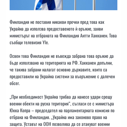
Финландия не поставия никакви пречки пред това как
Украйна да използва предоставеното ѝ оръжие, заяви
министърът на отбраната на Финландия Антти Хакканен. Това
съобщи телевизия Yle.
Освен това Финландия не въвежда забрана това оръжие да
бъде използвано на територията на РФ. Хакканен допълни,
че такива забрани налагат основно държавите, които са
предоставили на Украйна системи за въоръжение с далечен
обсег.
„При необходимост Украйна трябва да нанесе удари срещу
военни обекти на руска територия“, съгласи се с министъра
Юкка Копра – председател на парламентарната комисия по
отбрана на Финландия. „Украйна има законово право на
защита. Уставът на ООН позволява да се атакуват военни