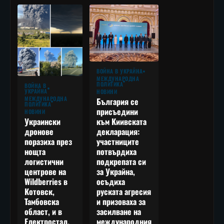
ВОЙНА В УКРАЙНА
МЕЖДУНАРОДНА
ПОЛИТИКА
ВОЙНА В
УКРАЙНА
НОВИНИ
МЕЖДУНАРОДНА
България се
ПОЛИТИКА
присъедини
НОВИНИ
към Киивската
Украински
декларация:
дронове
участниците
поразиха през
потвърдиха
нощта
подкрепата си
логистични
за Украйна,
центрове на
осъдиха
Wildberries в
руската агресия
Котовск,
и призоваха за
Тамбовска
засилване на
област, и в
международния
Електростал,