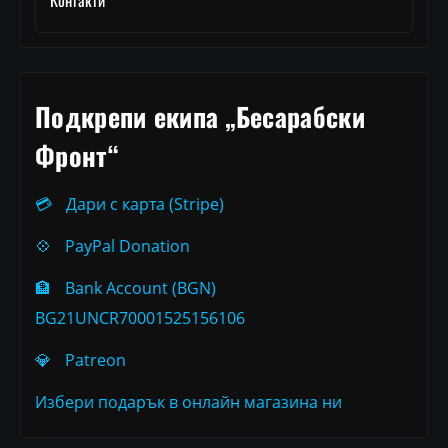
Контакти
Подкрепи екипа „Бесарабски
Фронт“
💳
Дари с карта (Stripe)
💠
PayPal Donation
🏦
Bank Account (BGN)
BG21UNCR70001525156106
💎
Patreon
Избери подарък в онлайн магазина ни