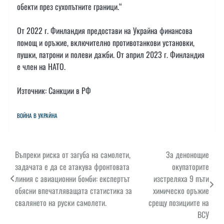
обекти през сухопътните граници.“
От 2022 г. Финландия предостави на Украйна финансова
помощ и оръжие, включително противотанкови установки,
пушки, патрони и полеви дажби. От април 2023 г. Финландия
е член на НАТО.
Източник: Санкции в РФ
ВОЙНА В УКРАЙНА
Навигация
Въпреки риска от загуба на самолети,
За денонощие
задачата е да се атакува фронтовата
окупаторите
линия с авиационни бомби: експертът
изстреляха 9 пъти
обясни впечатляващата статистика за
химическо оръжие
свалянето на руски самолети.
срещу позициите на
ВСУ