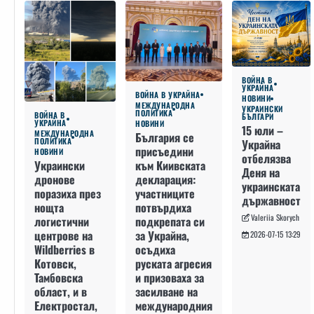
ВОЙНА В
УКРАЙНА
ВОЙНА В УКРАЙНА
НОВИНИ
МЕЖДУНАРОДНА
УКРАИНСКИ
ПОЛИТИКА
ВОЙНА В
БЪЛГАРИ
УКРАЙНА
НОВИНИ
15 юли –
МЕЖДУНАРОДНА
България се
ПОЛИТИКА
Украйна
присъедини
НОВИНИ
отбелязва
към Киивската
Украински
Деня на
декларация:
дронове
украинската
участниците
поразиха през
държавност
потвърдиха
нощта
Valeriia Skorych
подкрепата си
логистични
за Украйна,
центрове на
2026-07-15 13:29
осъдиха
Wildberries в
руската агресия
Котовск,
и призоваха за
Тамбовска
засилване на
област, и в
международния
Електростал,