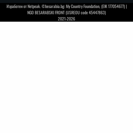
Изработен от
Netpeak
. ©besarabia.bg: My Country Foundation, (EIK 177054677) |
NGO BESARABSKI FRONT (USREOU code 45447863)
2021-2026