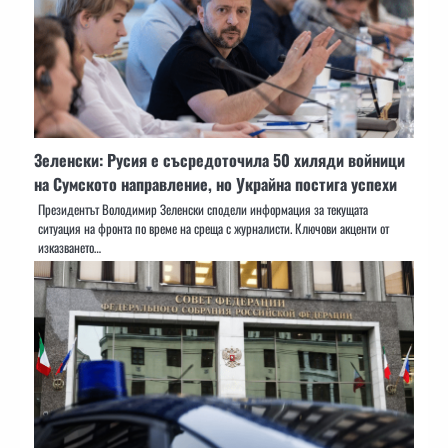
Зеленски: Русия е съсредоточила 50 хиляди войници
на Сумското направление, но Украйна постига успехи
Президентът Володимир Зеленски сподели информация за текущата
ситуация на фронта по време на среща с журналисти. Ключови акценти от
изказването…