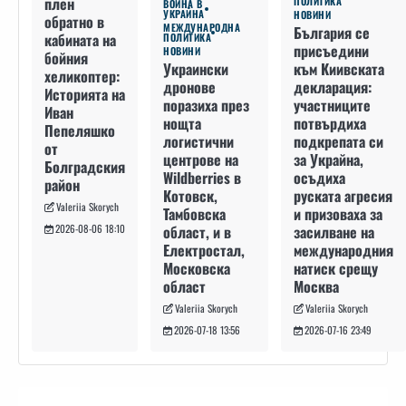
плен
ПОЛИТИКА
ВОЙНА В
УКРАЙНА
НОВИНИ
обратно в
МЕЖДУНАРОДНА
България се
кабината на
ПОЛИТИКА
присъедини
НОВИНИ
бойния
към Киивската
Украински
хеликоптер:
декларация:
дронове
Историята на
участниците
поразиха през
Иван
потвърдиха
нощта
Пепеляшко
подкрепата си
логистични
от
за Украйна,
центрове на
Болградския
осъдиха
Wildberries в
район
руската агресия
Котовск,
Valeriia Skorych
и призоваха за
Тамбовска
засилване на
област, и в
2026-08-06 18:10
международния
Електростал,
натиск срещу
Московска
Москва
област
Valeriia Skorych
Valeriia Skorych
2026-07-16 23:49
2026-07-18 13:56