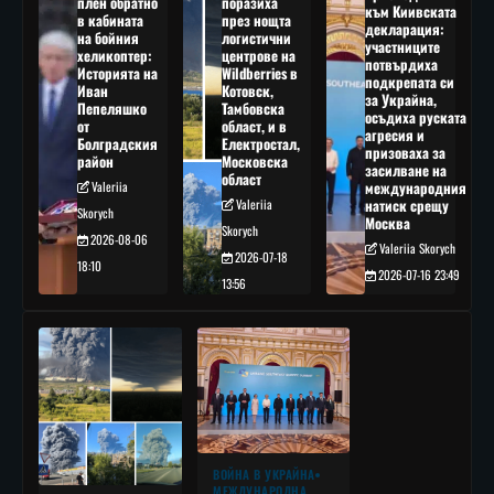
плен обратно
поразиха
към Киивската
в кабината
през нощта
декларация:
на бойния
логистични
участниците
хеликоптер:
центрове на
потвърдиха
Историята на
Wildberries в
подкрепата си
Иван
Котовск,
за Украйна,
Пепеляшко
Тамбовска
осъдиха руската
от
област, и в
агресия и
Болградския
Електростал,
призоваха за
район
Московска
засилване на
област
Valeriia
международния
Valeriia
натиск срещу
Skorych
Москва
Skorych
2026-08-06
Valeriia Skorych
2026-07-18
18:10
2026-07-16 23:49
13:56
ВОЙНА В УКРАЙНА
МЕЖДУНАРОДНА