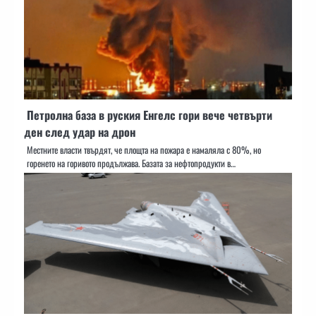
Петролна база в руския Енгелс гори вече четвърти
ден след удар на дрон
Местните власти твърдят, че площта на пожара е намаляла с 80%, но
горенето на горивото продължава. Базата за нефтопродукти в…