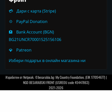
💳
Дари с карта (Stripe)
💠
PayPal Donation
🏦
Bank Account (BGN)
BG21UNCR70001525156106
💎
Patreon
Избери подарък в онлайн магазина ни
Изработен от
Netpeak
. ©besarabia.bg: My Country Foundation, (EIK 177054677) |
NGO BESARABSKI FRONT (USREOU code 45447863)
2021-2026