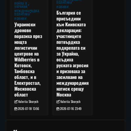
ПОЛИТИКА
ВОЙНА В
УКРАЙНА
НОВИНИ
МЕЖДУНАРОДНА
България се
ПОЛИТИКА
присъедини
НОВИНИ
към Киивската
Украински
декларация:
дронове
участниците
поразиха през
потвърдиха
нощта
подкрепата си
логистични
за Украйна,
центрове на
осъдиха
Wildberries в
руската агресия
Котовск,
и призоваха за
Тамбовска
засилване на
област, и в
международния
Електростал,
натиск срещу
Московска
Москва
област
Valeriia Skorych
Valeriia Skorych
2026-07-16 23:49
2026-07-18 13:56