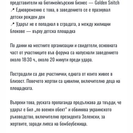
представители на бютимейкърския бизнес — Golden Snitch
📍 Едновременно с това, в заведението се е празнувал
детски рожден ден
📍 Ударът не е попаднал в сградата, а между жилищни
блокове — върху детска площадка
По данни на местните организации и свидетели, основната
част от участниците във форума са напуснали заведението
около 18:30 ч., около 20 минути преди удара.
Пострадали са две участнички, едната от които живее в
близост. Повечето жертви са цивилни, включително деца на
площадката.
Въпреки това, руската пропаганда продължава да твърди, че
ударът е бил „по военен обект“ и обвинява украинското
ръководство, включително президента Зеленски, за
жертвите, заради липса на бомбоубежища.