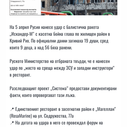
На 5 април Русия нанесе удар с балистична ракета
„Искандер-М“ с касетна бойна глава по жилищен район в
Кривий Рих. По официални данни загинаха 19 души, сред
които 9 деца, а над 56 бяха ранени.
Руското Министерство на отбраната твърди, че е нанесен
удар по „място на среща между ЗСУ и западни инструктори“
в ресторант.
Разследващият проект „Система“ предостави документирани
факти, които опровергават тази лъжа.
📍 Единственият ресторант в засегнатия район е „Магеллан“
(RosaMarine) на ул. Содружества, 77а
📍 На датата на удара в него се провеждал форум на