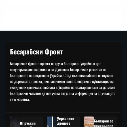
Бесарабски Фронт
Бесарабски фронт е проект на група българи от Украйна с цел
популяризиране на региона на Дунавска Бесарабия и развитие на
българското наследство в Украйна. След пълномащабното нахлуване
на държавата-грешка, ние насочихме нашата енергия в публикация на
ежедневни хроники за войната в Украйна на български език за да може
българският читател да получава актуална информация за случващото
се в момента.
Украински
България се
От руския
дронове
присъедини