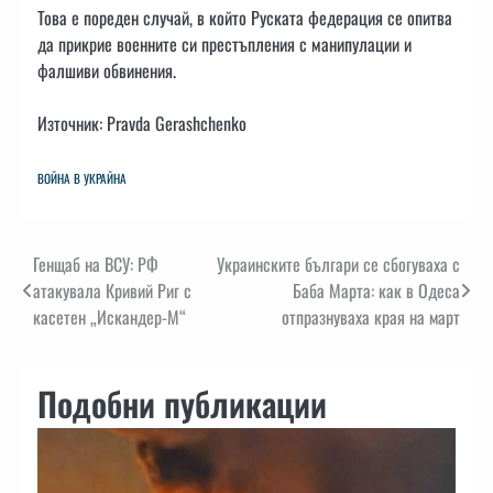
Това е пореден случай, в който Руската федерация се опитва
да прикрие военните си престъпления с манипулации и
фалшиви обвинения.
Източник: Pravda Gerashchenko
ВОЙНА В УКРАЙНА
Навигация
Генщаб на ВСУ: РФ
Украинските българи се сбогуваха с
атакувала Кривий Риг с
Баба Марта: как в Одеса
касетен „Искандер-М“
отпразнуваха края на март
Подобни публикации