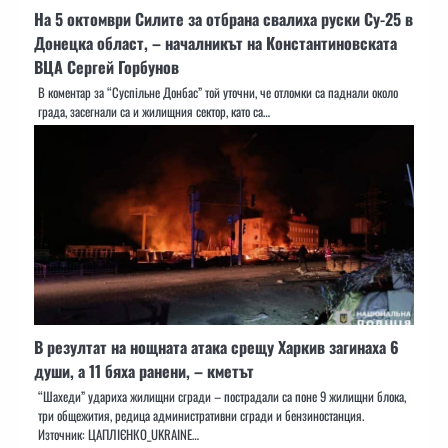
На 5 октомври Силите за отбрана свалиха руски Су-25 в
Донецка област, – началникът на Константиновската
ВЦА Сергей Горбунов
В коментар за “Суспільне Донбас” той уточни, че отломки са паднали около
града, засегнали са и жилищния сектор, като са…
В резултат на нощната атака срещу Харкив загинаха 6
души, а 11 бяха ранени, – кметът
“Шахеди” удариха жилищни сгради – пострадали са поне 9 жилищни блока,
три общежития, редица административни сгради и бензиностанция.
Източник: ЦАПЛІЄНКО_UKRAINE…