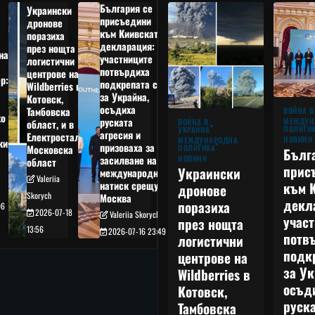
България се
Украински
присъедини
дронове
към Киивската
поразиха
декларация:
през нощта
на
участниците
логистични
потвърдиха
центрове на
р:
подкрепата си
Wildberries в
а
за Украйна,
Котовск,
осъдиха
Тамбовска
ВОЙНА В
о
руската
МЕЖДУН
ВОЙНА В
област, и в
ПОЛИТИ
УКРАЙНА
агресия и
Електростал,
НОВИНИ
МЕЖДУНАРОДНА
кия
призоваха за
ПОЛИТИКА
Московска
Бълг
НОВИНИ
засилване на
област
прис
Украински
международния
Valeriia
към 
натиск срещу
дронове
Skorych
Москва
декл
поразиха
06
2026-07-18
Valeriia Skorych
учас
през нощта
13:56
2026-07-16 23:49
потв
логистични
подк
центрове на
за Ук
Wildberries в
осъд
Котовск,
руска
Тамбовска