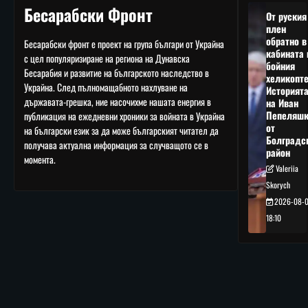
Бесарабски Фронт
От руския
плен
обратно в
Бесарабски фронт е проект на група българи от Украйна
кабината 
с цел популяризиране на региона на Дунавска
бойния
Бесарабия и развитие на българското наследство в
хеликопте
Украйна. След пълномащабното нахлуване на
Историят
държавата-грешка, ние насочихме нашата енергия в
на Иван
Пепеляшк
публикация на ежедневни хроники за войната в Украйна
от
на български език за да може българският читател да
Болградс
получава актуална информация за случващото се в
район
момента.
Valeriia
Skorych
2026-08-
18:10