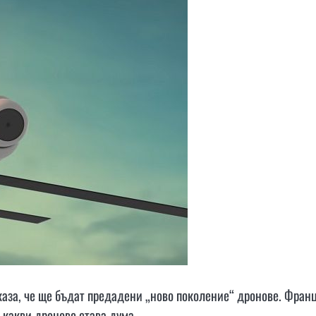
аза, че ще бъдат предадени „ново поколение“ дронове. Фран
а какви дронове става дума.