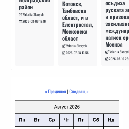
осъдиха
Котовск,
район
руската а
Тамбовска
Valeriia Skorych
и призова
област, и в
2026-08-06 18:10
засилван
Електростал,
междуна
Московска
натиск с
област
Москва
Valeriia Skorych
Valeriia Skoryc
2026-07-18 13:56
2026-07-16 23
« Предишен
|
Следващ »
Август 2026
Пн
Вт
Ср
Чт
Пт
Сб
Нд