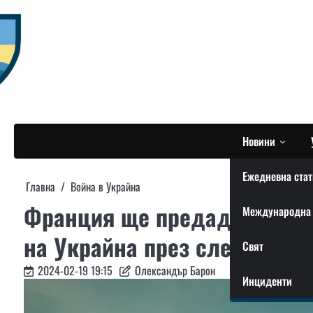
Skip
to
content
Новини
Ежедневна стат
Главна
Война в Украйна
Франция ще предаде експе
Международна 
на Украйна през следващит
Свят
2024-02-19 19:15
Олександър Барон
Инциденти