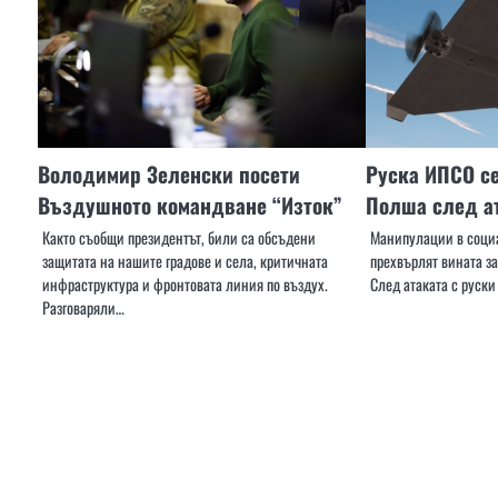
Володимир Зеленски посети
Руска ИПСО се
Въздушното командване “Изток”
Полша след а
Както съобщи президентът, били са обсъдени
Манипулации в социа
защитата на нашите градове и села, критичната
прехвърлят вината за
инфраструктура и фронтовата линия по въздух.
След атаката с руск
Разговаряли…