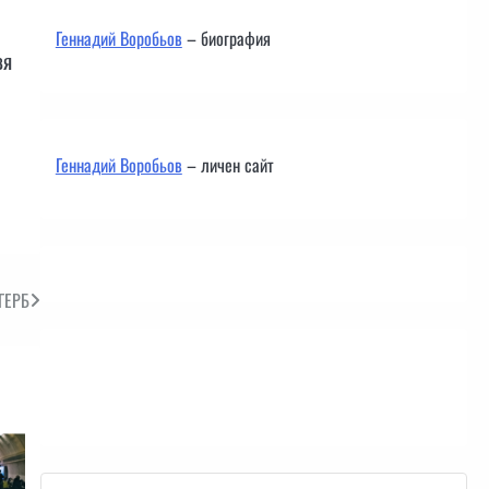
Геннадий Воробьов
– биография
вя
Геннадий Воробьов
– личен сайт
ГЕРБ
Контакти