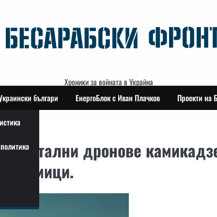
Хроники за войната в Украйна
Украински българи
ЕнергоБлок с Иван Плачков
Проекти на 
истика
риментални дронове камикадз
политика
е седмици.