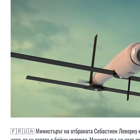
🇫🇷🇺🇦 Министърът на отбраната Себастиен Лекорну к
иска да ги тества в бойни условия. Министърът не каза з