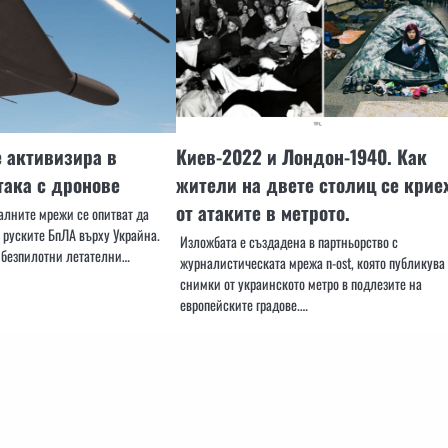
 активизира в
Киев-2022 и Лондон-1940. Как
така с дронове
жители на двете столиц се крие
от атаките в метрото.
лните мрежи се опитват да
 руските БпЛА върху Украйна.
Изложбата е създадена в партньорство с
и безпилотни летателни…
журналистическата мрежа n-ost, която публикува
снимки от украинското метро в подлезите на
европейските градове.…