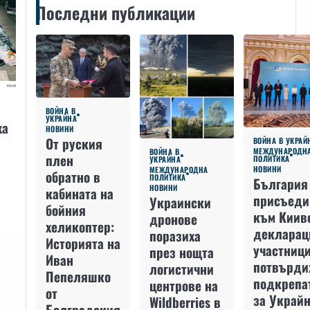
Последни публикации
ВОЙНА В
УКРАЙНА
ха
НОВИНИ
От руския
ВОЙНА В УКРАЙ
МЕЖДУНАРОДН
ВОЙНА В
плен
ПОЛИТИКА
УКРАЙНА
НОВИНИ
МЕЖДУНАРОДНА
обратно в
ПОЛИТИКА
България
НОВИНИ
кабината на
присъеди
Украински
бойния
към Киив
дронове
хеликоптер:
декларац
поразиха
Историята на
участниц
през нощта
Иван
потвърди
логистични
Пепеляшко
подкрепа
центрове на
от
за Украйн
Wildberries в
Болградския