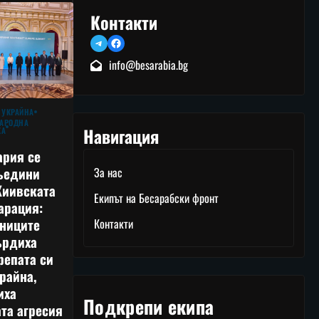
Контакти
Telegram
Facebook
info@besarabia.bg
 УКРАЙНА
АРОДНА
Навигация
КА
ария се
ъедини
За нас
Киивската
Екипът на Бесарабски фронт
арация:
тниците
Контакти
ърдиха
репата си
райна,
иха
Подкрепи екипа
та агресия