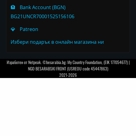
🏦
Bank Account (BGN)
BG21UNCR70001525156106
💎
Patreon
Избери подарък в онлайн магазина ни
Изработен от
Netpeak
. ©besarabia.bg: My Country Foundation, (EIK 177054677) |
NGO BESARABSKI FRONT (USREOU code 45447863)
2021-2026