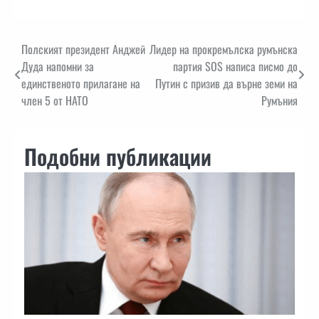
Навигация
Полският президент Анджей
Лидер на прокремълска румънска
Дуда напомни за
партия SOS написа писмо до
единственото прилагане на
Путин с призив да върне земи на
член 5 от НАТО
Румъния
Подобни публикации