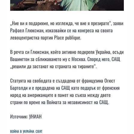
„Ние ви я подарихме, но изглежда, че вие я презирате“, заяви
Рафаел Глюксман, изказвайки се на конгреса на своята
левоцентристка партия Place publique.
В речта си Глюксман, който активно подкрепя Украйна, осъди
Вашингтон за сближаването му с Москва. Според него, САЩ
„решили да застанат на страната на тираните“.
Статуята на свободата е създадена от французина Огюст
Бартолди и е предадена на САЩ като подарък от френския
народ на американците в памет на съюза между двете
страни по време на Войната за независимост на САЩ.
Източник: УНИАН
ВОЙНА В УКРАЙНА
СВЯТ