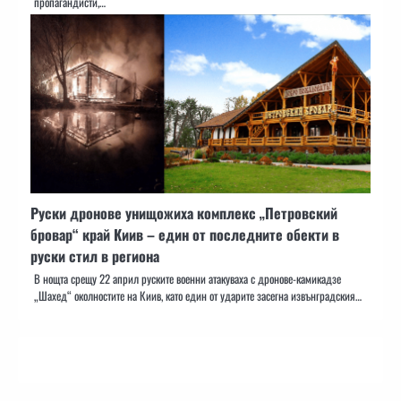
пропагандисти,…
Руски дронове унищожиха комплекс „Петровский
бровар“ край Киив – един от последните обекти в
руски стил в региона
В нощта срещу 22 април руските военни атакуваха с дронове-камикадзе
„Шахед“ околностите на Киив, като един от ударите засегна извънградския…