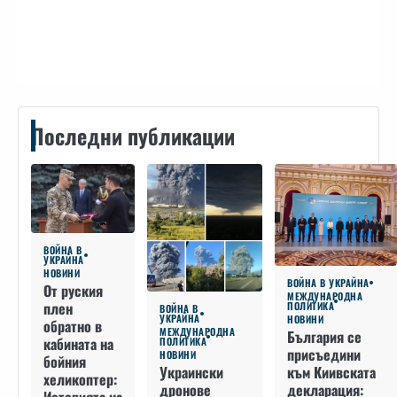
Контакти
Последни публикации
ВОЙНА В
УКРАЙНА
НОВИНИ
ВОЙНА В УКРАЙНА
От руския
МЕЖДУНАРОДНА
плен
ПОЛИТИКА
ВОЙНА В
УКРАЙНА
НОВИНИ
обратно в
МЕЖДУНАРОДНА
България се
кабината на
ПОЛИТИКА
присъедини
НОВИНИ
бойния
към Киивската
Украински
хеликоптер:
декларация:
дронове