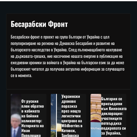
Бесарабски Фронт
Бесарабски фронт е проект на група българи от Украйна с цел
популяризиране на региона на Дунавска Бесарабия и развитие на
българското наследство в Украйна. След пълномащабното нахлуване
на държавата-грешка, ние насочихме нашата енергия в публикация на
ежедневни хроники за войната в Украйна на български език за да може
българският читател да получава актуална информация за случващото
се в момента.
Украински
България се
От руския
дронове
присъедини
плен обратно
поразиха
към Киивската
в кабината
през нощта
декларация:
на бойния
логистични
участниците
хеликоптер:
центрове на
потвърдиха
Историята на
Wildberries в
подкрепата си
Иван
Котовск,
за Украйна,
Пепеляшко
Тамбовска