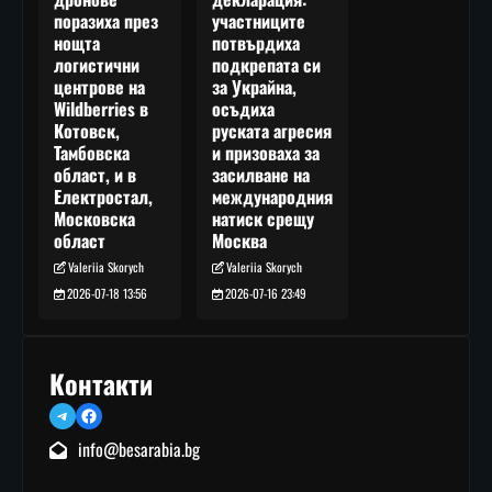
участниците
поразиха през
потвърдиха
нощта
подкрепата си
логистични
за Украйна,
центрове на
осъдиха
Wildberries в
руската агресия
Котовск,
и призоваха за
Тамбовска
засилване на
област, и в
международния
Електростал,
натиск срещу
Московска
Москва
област
Valeriia Skorych
Valeriia Skorych
2026-07-16 23:49
2026-07-18 13:56
Контакти
Telegram
Facebook
info@besarabia.bg