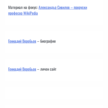
Материал на фокус:
Александър Сивилов – проруски
професор WikiPedia
Геннадий Воробьов
– биография
Геннадий Воробьов
– личен сайт