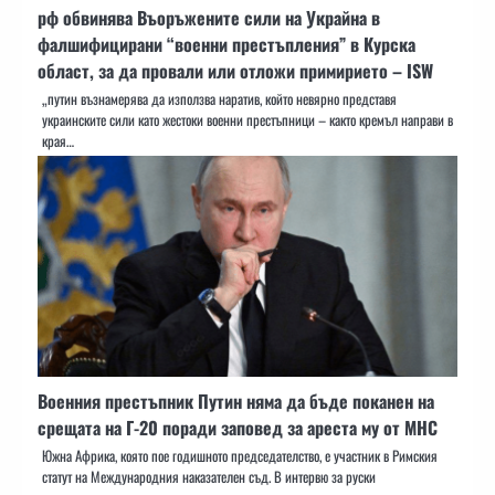
рф обвинява Въоръжените сили на Украйна в
фалшифицирани “военни престъпления” в Курска
област, за да провали или отложи примирието – ISW
„путин възнамерява да използва наратив, който невярно представя
украинските сили като жестоки военни престъпници – както кремъл направи в
края…
Военния престъпник Путин няма да бъде поканен на
срещата на Г-20 поради заповед за ареста му от МНС
Южна Африка, която пое годишното председателство, е участник в Римския
статут на Международния наказателен съд. В интервю за руски