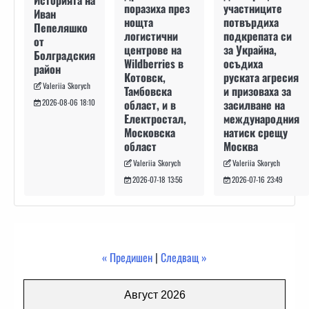
Историята на
участниците
поразиха през
Иван
потвърдиха
нощта
Пепеляшко
подкрепата си
логистични
от
за Украйна,
центрове на
Болградския
осъдиха
Wildberries в
район
руската агресия
Котовск,
Valeriia Skorych
и призоваха за
Тамбовска
засилване на
област, и в
2026-08-06 18:10
международния
Електростал,
натиск срещу
Московска
Москва
област
Valeriia Skorych
Valeriia Skorych
2026-07-16 23:49
2026-07-18 13:56
« Предишен
|
Следващ »
Август 2026