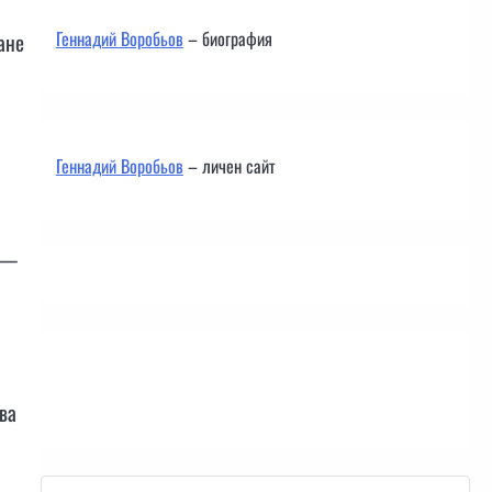
Геннадий Воробьов
– биография
ане
Геннадий Воробьов
– личен сайт
я —
Контакти
ва