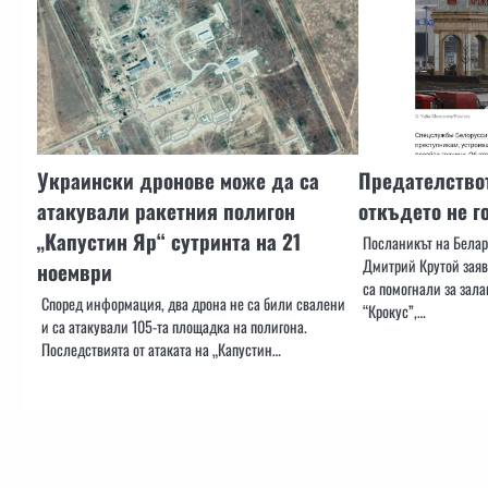
Украински дронове може да са
Предателствот
атакували ракетния полигон
откъдето не г
„Капустин Яр“ сутринта на 21
Посланикът на Белар
Дмитрий Крутой заяв
ноември
са помогнали за зала
Според информация, два дрона не са били свалени
“Крокус”,…
и са атакували 105-та площадка на полигона.
Последствията от атаката на „Капустин…