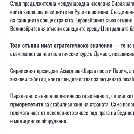
След продължителна международна изолация Сирия запо
който заплашва позициите на Русия в региона. Съединен
на санкциите срещу страната. Европейският съюз отмени 
Великобритания отмени санкциите срещу Централната ба
Тези стъпки имат стратегическо значение
— те не с
възможност за нов политически курс в Дамаск, независим
Сирийският президент Ахмад аш-Шараа посети Париж, а 
знакови събития, които свидетелстват за активната рех
Паралелно с външнополитическата активност, сирийскот
приоритетите
за стабилизиране на страната. Само поло
голямата част от населението живее под прага на беднос
и медицинско оборудване.