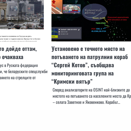
о дойде оттам,
Установено е точното място на
о очакваха
потъването на патрулния кораб
“Сергей Котов”, съобщава
ус в Руската федерация
и, че беларуските спецслужби
мониторинговата група на
вянето на стрелците от
“Кримски вятър”
Според анализаторите на OSINT най-близките до
мястото на потъването са населените места да К
– селата Заветное и Яковенково. Корабът…