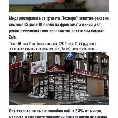
Модернизираната от групата „Технари“ зенитно-ракетна
система Стрела-10 свали на фронтовата линия два
руски разузнавателни безпилотни летателни апарата
Zala.
Това е 16-ата и 17-ата Zala в списъка на ЗРК Стрела-10, оборудвани с
електронни оптични прицелни системи „Валли“, които значително…
От началото на пълномащабна война 64% от микро,
малките и средните украински предприятия временно