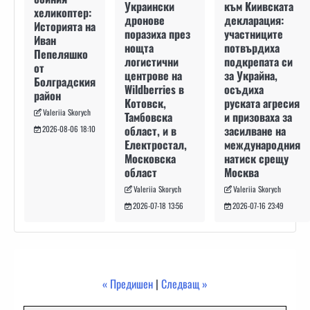
към Киивската
Украински
хеликоптер:
декларация:
дронове
Историята на
участниците
поразиха през
Иван
потвърдиха
нощта
Пепеляшко
подкрепата си
логистични
от
за Украйна,
центрове на
Болградския
осъдиха
Wildberries в
район
руската агресия
Котовск,
Valeriia Skorych
и призоваха за
Тамбовска
засилване на
област, и в
2026-08-06 18:10
международния
Електростал,
натиск срещу
Московска
Москва
област
Valeriia Skorych
Valeriia Skorych
2026-07-16 23:49
2026-07-18 13:56
« Предишен
|
Следващ »