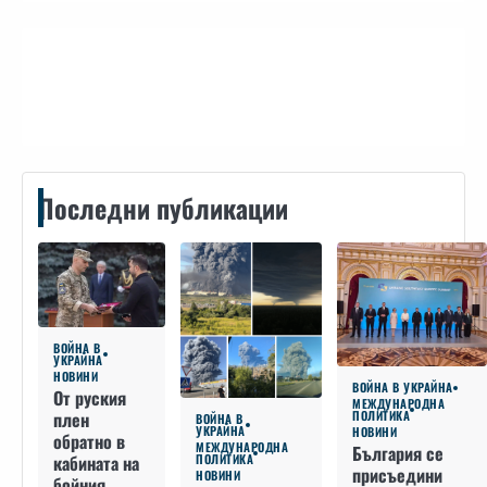
Контакти
Последни публикации
ВОЙНА В
УКРАЙНА
НОВИНИ
ВОЙНА В УКРАЙНА
От руския
МЕЖДУНАРОДНА
плен
ПОЛИТИКА
ВОЙНА В
УКРАЙНА
НОВИНИ
обратно в
МЕЖДУНАРОДНА
България се
кабината на
ПОЛИТИКА
присъедини
НОВИНИ
бойния