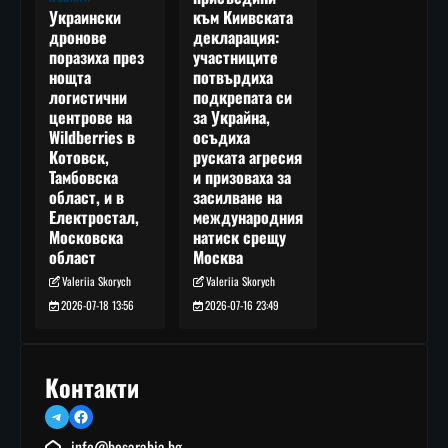
към Киивската
Украински
декларация:
дронове
участниците
поразиха през
потвърдиха
нощта
подкрепата си
логистични
за Украйна,
центрове на
осъдиха
Wildberries в
руската агресия
Котовск,
и призоваха за
Тамбовска
засилване на
област, и в
международния
Електростал,
натиск срещу
Московска
Москва
област
Valeriia Skorych
Valeriia Skorych
2026-07-16 23:49
2026-07-18 13:56
Контакти
Telegram
Facebook
info@besarabia.bg