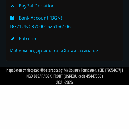
💠
PayPal Donation
🏦
Bank Account (BGN)
BG21UNCR70001525156106
💎
Patreon
Избери подарък в онлайн магазина ни
Изработен от
Netpeak
. ©besarabia.bg: My Country Foundation, (EIK 177054677) |
NGO BESARABSKI FRONT (USREOU code 45447863)
2021-2026