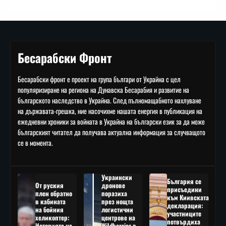
Бесарабски Фронт
Бесарабски фронт е проект на група българи от Украйна с цел
популяризиране на региона на Дунавска Бесарабия и развитие на
българското наследство в Украйна. След пълномащабното нахлуване
на държавата-грешка, ние насочихме нашата енергия в публикация на
ежедневни хроники за войната в Украйна на български език за да може
българският читател да получава актуална информация за случващото
се в момента.
Украински
България се
От руския
дронове
присъедини
плен обратно
поразиха
към Киивската
в кабината
през нощта
декларация:
на бойния
логистични
участниците
хеликоптер:
центрове на
потвърдиха
Историята на
Wildberries в