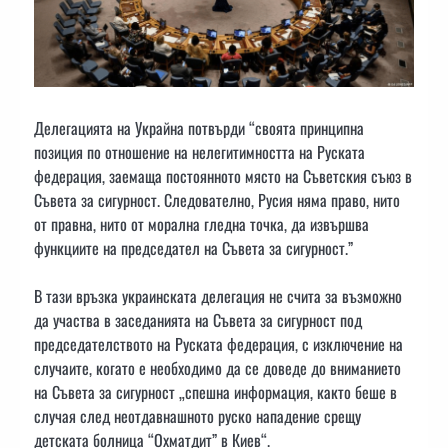
Делегацията на Украйна потвърди “своята принципна
позиция по отношение на нелегитимността на Руската
федерация, заемаща постоянното място на Съветския съюз в
Съвета за сигурност. Следователно, Русия няма право, нито
от правна, нито от морална гледна точка, да извършва
функциите на председател на Съвета за сигурност.”
В тази връзка украинската делегация не счита за възможно
да участва в заседанията на Съвета за сигурност под
председателството на Руската федерация, с изключение на
случаите, когато е необходимо да се доведе до вниманието
на Съвета за сигурност „спешна информация, както беше в
случая след неотдавнашното руско нападение срещу
детската болница “Охматдит” в Киев“.