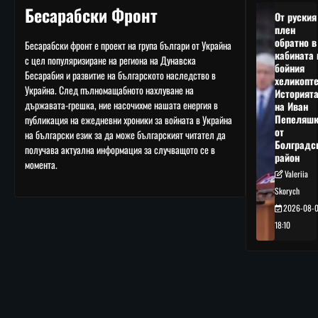
Бесарабски Фронт
От руския
плен
обратно в
Бесарабски фронт е проект на група българи от Украйна
кабината 
с цел популяризиране на региона на Дунавска
бойния
Бесарабия и развитие на българското наследство в
хеликопте
Украйна. След пълномащабното нахлуване на
Историят
държавата-грешка, ние насочихме нашата енергия в
на Иван
Пепеляшк
публикация на ежедневни хроники за войната в Украйна
от
на български език за да може българският читател да
Болградс
получава актуална информация за случващото се в
район
момента.
Valeriia
Skorych
2026-08-
18:10