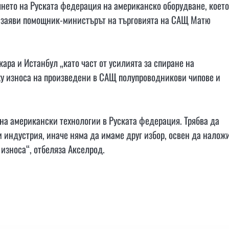
янето на Руската федерация на американско оборудване, което
, заяви помощник-министърът на търговията на САЩ Матю
кара и Истанбул „като част от усилията за спиране на
рху износа на произведени в САЩ полупроводникови чипове и
 на американски технологии в Руската федерация. Трябва да
 и индустрия, иначе няма да имаме друг избор, освен да налож
 износа“, отбеляза Акселрод.