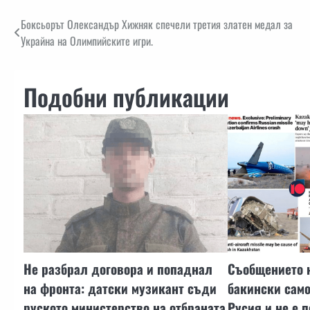
Навигация
Боксьорът Олександър Хижняк спечели третия златен медал за
Украйна на Олимпийските игри.
Подобни публикации
Не разбрал договора и попаднал
Съобщението н
на фронта: датски музикант съди
бакински само
руското министерство на отбраната
Русия и не е 