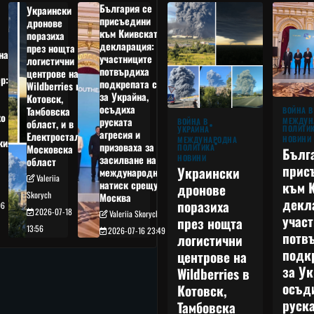
България се
Украински
присъедини
дронове
към Киивската
поразиха
декларация:
през нощта
на
участниците
логистични
потвърдиха
центрове на
р:
подкрепата си
Wildberries в
а
за Украйна,
Котовск,
осъдиха
Тамбовска
ВОЙНА В
о
руската
МЕЖДУН
ВОЙНА В
област, и в
ПОЛИТИ
УКРАЙНА
агресия и
Електростал,
НОВИНИ
МЕЖДУНАРОДНА
кия
призоваха за
ПОЛИТИКА
Московска
Бълг
НОВИНИ
засилване на
област
прис
Украински
международния
Valeriia
към 
натиск срещу
дронове
Skorych
Москва
декл
поразиха
06
2026-07-18
Valeriia Skorych
учас
през нощта
13:56
2026-07-16 23:49
потв
логистични
подк
центрове на
за Ук
Wildberries в
осъд
Котовск,
руска
Тамбовска