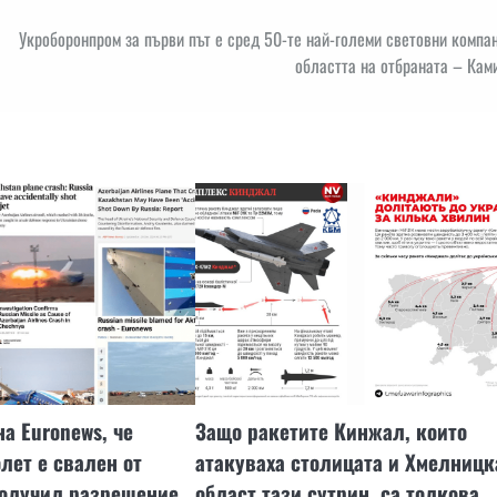
Укроборонпром за първи път е сред 50-те най-големи световни компа
областта на отбраната – Кам
а Euronews, че
Защо ракетите Кинжал, които
лет е свален от
атакуваха столицата и Хмелницк
получил разрешение
област тази сутрин, са толкова