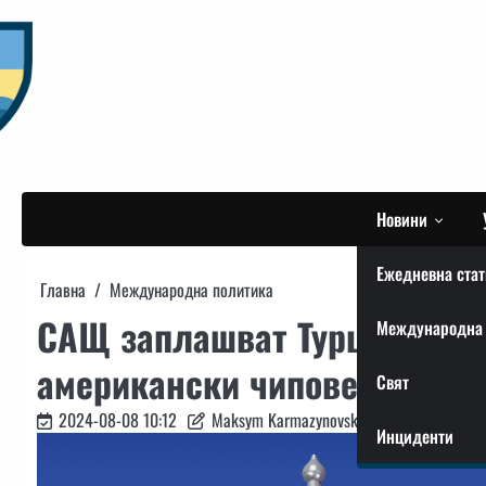
Skip
to
content
Новини
Ежедневна стат
Главна
Международна политика
САЩ заплашват Турция със 
Международна 
американски чипове за Рус
Свят
2024-08-08 10:12
Maksym Karmazynovskyi
Инциденти