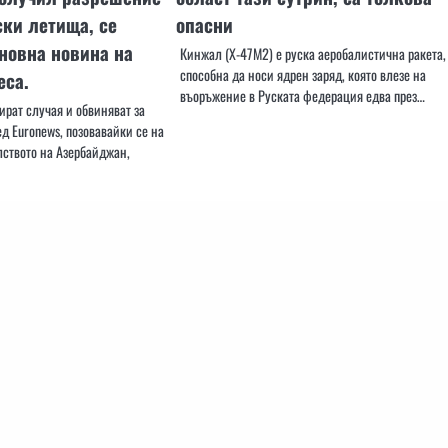
ски летища, се
опасни
новна новина на
Кинжал (X-47M2) е руска аеробалистична ракета,
способна да носи ядрен заряд, която влезе на
еса.
въоръжение в Руската федерация едва през…
ират случая и обвиняват за
д Euronews, позовавайки се на
лството на Азербайджан,