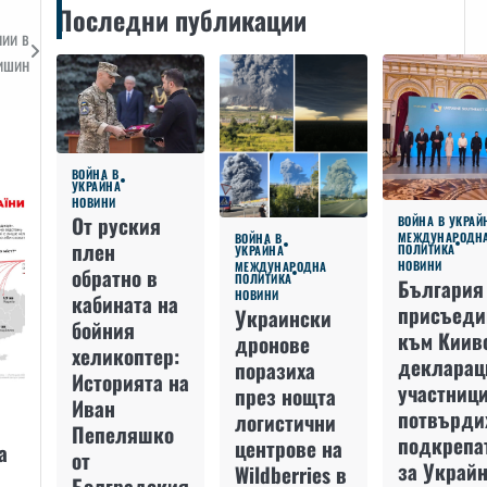
Последни публикации
нии в
ишин
ВОЙНА В
УКРАЙНА
НОВИНИ
От руския
ВОЙНА В УКРАЙ
МЕЖДУНАРОДН
ВОЙНА В
плен
ПОЛИТИКА
УКРАЙНА
НОВИНИ
МЕЖДУНАРОДНА
обратно в
ПОЛИТИКА
България
НОВИНИ
кабината на
присъеди
Украински
бойния
към Киив
дронове
хеликоптер:
декларац
поразиха
Историята на
участниц
през нощта
Иван
потвърди
логистични
Пепеляшко
подкрепа
центрове на
а
от
за Украйн
Wildberries в
Болградския