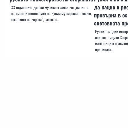
да кацне в ру
33-годишният датски музикант заяви, че „начинът
на живот и ценностите на Русия му харесват повече,
превърна в ос
отколкото на Европа“, затова е…
световната пр
Руските медии игнор
всичко птиците Споре
източници в правите
причината…