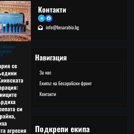
Контакти
Telegram
Facebook
info@besarabia.bg
 УКРАЙНА
АРОДНА
Навигация
КА
ария се
ъедини
За нас
Киивската
Екипът на Бесарабски фронт
арация:
тниците
Контакти
ърдиха
репата си
райна,
иха
Подкрепи екипа
та агресия