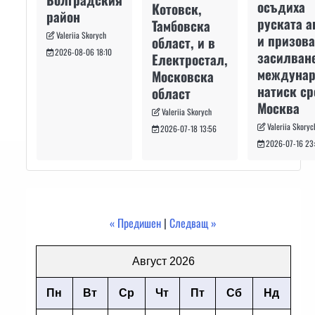
осъдиха
Котовск,
район
руската а
Тамбовска
Valeriia Skorych
и призова
област, и в
2026-08-06 18:10
засилван
Електростал,
междуна
Московска
натиск с
област
Москва
Valeriia Skorych
Valeriia Skoryc
2026-07-18 13:56
2026-07-16 23
« Предишен
|
Следващ »
Август 2026
Пн
Вт
Ср
Чт
Пт
Сб
Нд