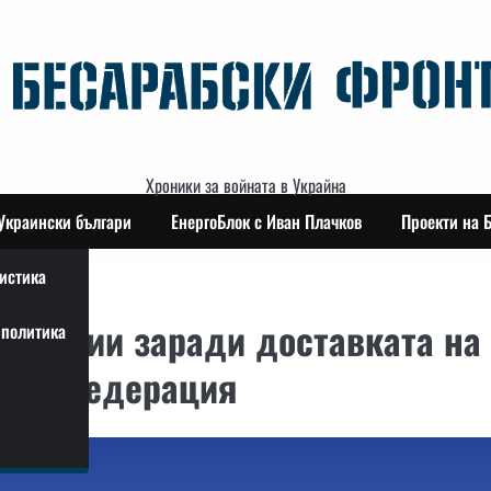
Хроники за войната в Украйна
Украински българи
ЕнергоБлок с Иван Плачков
Проекти на 
истика
санкции заради доставката на
политика
ката федерация