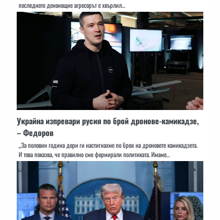
последното денонощие агресорът е хвърлил…
Украйна изпревари русия по брой дронове-камикадзе,
– Федоров
„За половин година дори ги настигнахме по броя на дроновете камикадзета.
И това показва, че правилно сме формирали политиката. Имаме…