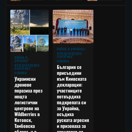
ВОЙНА В УКРАЙНА
МЕЖДУНАРОДНА
ПОЛИТИКА
ВОЙНА В
УКРАЙНА
НОВИНИ
МЕЖДУНАРОДНА
България се
ПОЛИТИКА
присъедини
НОВИНИ
към Киивската
Украински
декларация:
дронове
участниците
поразиха през
потвърдиха
нощта
подкрепата си
логистични
за Украйна,
центрове на
осъдиха
Wildberries в
руската агресия
Котовск,
и призоваха за
Тамбовска
засилване на
област, и в