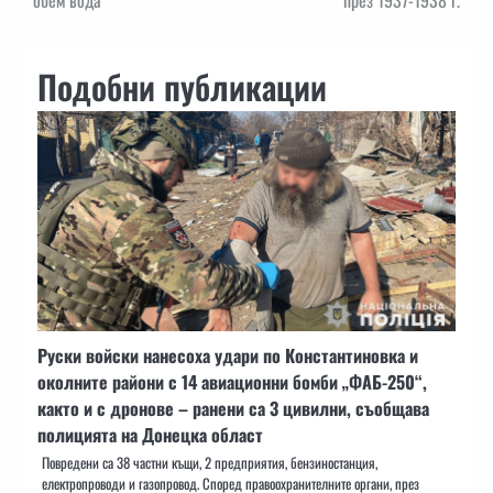
обем вода
през 1937-1938 г.
Подобни публикации
Руски войски нанесоха удари по Константиновка и
околните райони с 14 авиационни бомби „ФАБ-250“,
както и с дронове – ранени са 3 цивилни, съобщава
полицията на Донецка област
Повредени са 38 частни къщи, 2 предприятия, бензиностанция,
електропроводи и газопровод. Според правоохранителните органи, през