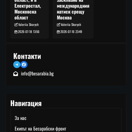
международния
Електростал,
натиск срещу
Московска
Москва
област
Valeriia Skorych
Valeriia Skorych
2026-07-16 23:49
2026-07-18 13:56
Контакти
Telegram
Facebook
info@besarabia.bg
Навигация
За нас
Екипът на Бесарабски фронт