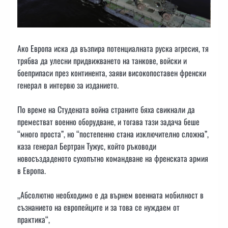
Ако Европа иска да възпира потенциалната руска агресия, тя
трябва да улесни придвижването на танкове, войски и
боеприпаси през континента, заяви високопоставен френски
генерал в интервю за изданието.
По време на Студената война страните бяха свикнали да
преместват военно оборудване, и тогава тази задача беше
“много проста”, но “постепенно стана изключително сложна”,
каза генерал Бертран Тужус, който ръководи
новосъздаденото сухопътно командване на френската армия
в Европа.
„Абсолютно необходимо е да върнем военната мобилност в
съзнанието на европейците и за това се нуждаем от
практика“,