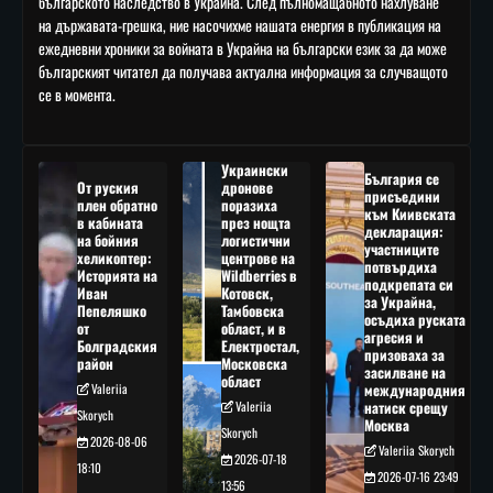
българското наследство в Украйна. След пълномащабното нахлуване
на държавата-грешка, ние насочихме нашата енергия в публикация на
ежедневни хроники за войната в Украйна на български език за да може
българският читател да получава актуална информация за случващото
се в момента.
Украински
България се
От руския
дронове
присъедини
плен обратно
поразиха
към Киивската
в кабината
през нощта
декларация:
на бойния
логистични
участниците
хеликоптер:
центрове на
потвърдиха
Историята на
Wildberries в
подкрепата си
Иван
Котовск,
за Украйна,
Пепеляшко
Тамбовска
осъдиха руската
от
област, и в
агресия и
Болградския
Електростал,
призоваха за
район
Московска
засилване на
област
Valeriia
международния
Valeriia
натиск срещу
Skorych
Москва
Skorych
2026-08-06
Valeriia Skorych
2026-07-18
18:10
2026-07-16 23:49
13:56