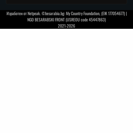
Изработен от
Netpeak
. ©besarabia.bg: My Country Foundation, (EIK 177054677) |
NGO BESARABSKI FRONT (USREOU code 45447863)
2021-2026