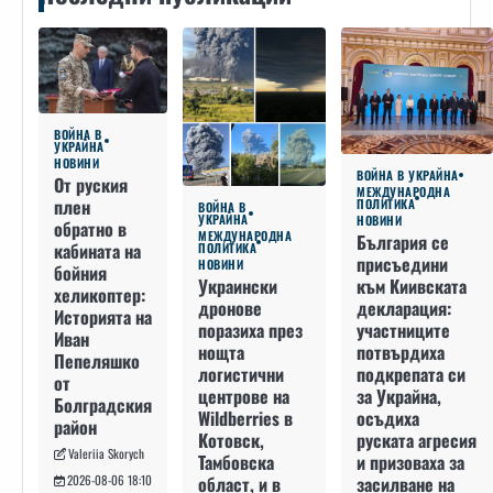
ВОЙНА В
УКРАЙНА
НОВИНИ
ВОЙНА В УКРАЙНА
От руския
МЕЖДУНАРОДНА
плен
ПОЛИТИКА
ВОЙНА В
УКРАЙНА
НОВИНИ
обратно в
МЕЖДУНАРОДНА
България се
кабината на
ПОЛИТИКА
присъедини
НОВИНИ
бойния
към Киивската
Украински
хеликоптер:
декларация:
дронове
Историята на
участниците
поразиха през
Иван
потвърдиха
нощта
Пепеляшко
подкрепата си
логистични
от
за Украйна,
центрове на
Болградския
осъдиха
Wildberries в
район
руската агресия
Котовск,
Valeriia Skorych
и призоваха за
Тамбовска
засилване на
област, и в
2026-08-06 18:10