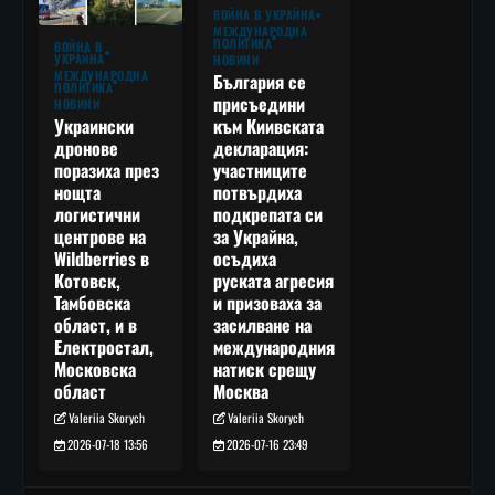
ВОЙНА В УКРАЙНА
МЕЖДУНАРОДНА
ПОЛИТИКА
ВОЙНА В
УКРАЙНА
НОВИНИ
МЕЖДУНАРОДНА
България се
ПОЛИТИКА
присъедини
НОВИНИ
към Киивската
Украински
декларация:
дронове
участниците
поразиха през
потвърдиха
нощта
подкрепата си
логистични
за Украйна,
центрове на
осъдиха
Wildberries в
руската агресия
Котовск,
и призоваха за
Тамбовска
засилване на
област, и в
международния
Електростал,
натиск срещу
Московска
Москва
област
Valeriia Skorych
Valeriia Skorych
2026-07-16 23:49
2026-07-18 13:56