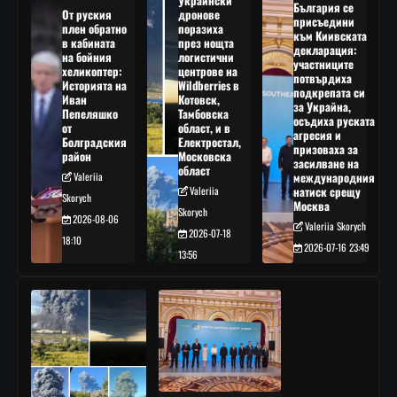
Украински
България се
От руския
дронове
присъедини
плен обратно
поразиха
към Киивската
в кабината
през нощта
декларация:
на бойния
логистични
участниците
хеликоптер:
центрове на
потвърдиха
Историята на
Wildberries в
подкрепата си
Иван
Котовск,
за Украйна,
Пепеляшко
Тамбовска
осъдиха руската
от
област, и в
агресия и
Болградския
Електростал,
призоваха за
район
Московска
засилване на
област
Valeriia
международния
Valeriia
натиск срещу
Skorych
Москва
Skorych
2026-08-06
Valeriia Skorych
2026-07-18
18:10
2026-07-16 23:49
13:56