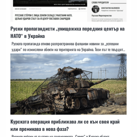
Руски пропагандисти „унищожиха поредния център на
НАТО“ в Украйна
Руската пропаганда отново разпространява фалшиви новини за „успешни
удари“ по измислени обекти на територията на Украйна. Този път те твърдят…
Курската операция приближава ли се към своя край
или преминава в нова фаза?
Руските войски от състава на групировката „Север“ в Курска област