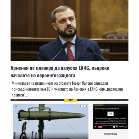
Армения не планира да напуска ЕАИС, въпреки
началото на евроинтеграцията
Министърът на икономиката на страната Геворг Папоян определи
присъединяването към ЕС и участието на Армения в ЕАИС като „паралелни
процеси“.…