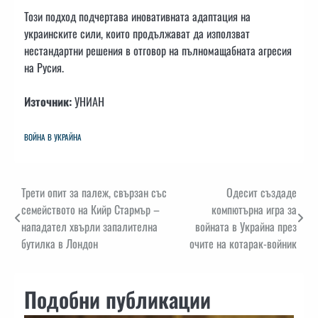
Този подход подчертава иновативната адаптация на
украинските сили, които продължават да използват
нестандартни решения в отговор на пълномащабната агресия
на Русия.
Източник:
УНИАН
ВОЙНА В УКРАЙНА
Навигация
Трети опит за палеж, свързан със
Одесит създаде
семейството на Кийр Стармър –
компютърна игра за
нападател хвърли запалителна
войната в Украйна през
бутилка в Лондон
очите на котарак-войник
Подобни публикации