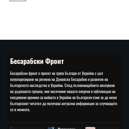
Бесарабски Фронт
Бесарабски фронт е проект на група българи от Украйна с цел
популяризиране на региона на Дунавска Бесарабия и развитие на
българското наследство в Украйна. След пълномащабното нахлуване
на държавата-грешка, ние насочихме нашата енергия в публикация на
ежедневни хроники за войната в Украйна на български език за да може
българският читател да получава актуална информация за случващото
се в момента.