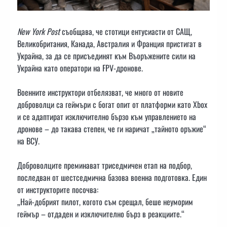
New York Post
съобщава, че стотици ентусиасти от САЩ,
Великобритания, Канада, Австралия и Франция пристигат в
Украйна, за да се присъединят към Въоръжените сили на
Украйна като оператори на FPV-дронове.
Военните инструктори отбелязват, че много от новите
доброволци са геймъри с богат опит от платформи като Xbox
и се адаптират изключително бързо към управлението на
дронове – до такава степен, че ги наричат „тайното оръжие“
на ВСУ.
Доброволците преминават триседмичен етап на подбор,
последван от шестседмична базова военна подготовка. Един
от инструкторите посочва:
„Най-добрият пилот, когото съм срещал, беше неуморим
геймър – отдаден и изключително бърз в реакциите.“