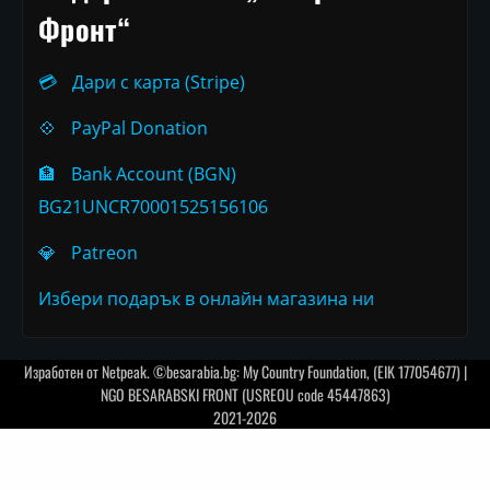
Фронт“
💳
Дари с карта (Stripe)
💠
PayPal Donation
🏦
Bank Account (BGN)
BG21UNCR70001525156106
💎
Patreon
Избери подарък в онлайн магазина ни
Изработен от
Netpeak
. ©besarabia.bg: My Country Foundation, (EIK 177054677) |
NGO BESARABSKI FRONT (USREOU code 45447863)
2021-2026