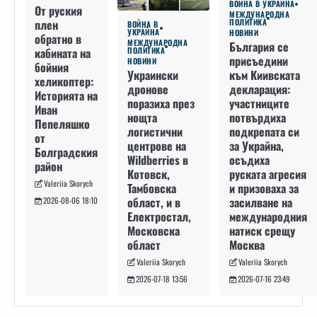
ВОЙНА В УКРАЙНА
От руския
МЕЖДУНАРОДНА
плен
ПОЛИТИКА
ВОЙНА В
УКРАЙНА
НОВИНИ
обратно в
МЕЖДУНАРОДНА
България се
кабината на
ПОЛИТИКА
присъедини
НОВИНИ
бойния
към Киивската
Украински
хеликоптер:
декларация:
дронове
Историята на
участниците
поразиха през
Иван
потвърдиха
нощта
Пепеляшко
подкрепата си
логистични
от
за Украйна,
центрове на
Болградския
осъдиха
Wildberries в
район
руската агресия
Котовск,
Valeriia Skorych
и призоваха за
Тамбовска
засилване на
област, и в
2026-08-06 18:10
международния
Електростал,
натиск срещу
Московска
Москва
област
Valeriia Skorych
Valeriia Skorych
2026-07-16 23:49
2026-07-18 13:56