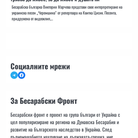
Бесарабска българка Виктория Марчева представи свое интерпретиране на
украинска песен „Черемшина“ от репертоара на Квитка Цисик. Песента,
придружена от видеоклип,…
Социалните мрежи
Telegram
Facebook
За Бесарабски Фронт
Бесарабски фронт е проект на група българи от Украйна с
цел популяризиране на региона на Дунавска Бесарабия и
развитие на българското наследство в Украйна. След
пълномащабното нахлуване на държавата-грешка, ние