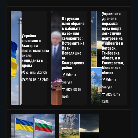
Украински
От руския
дронове
плен обратно
поразиха
в кабината
през нощта
на бойния
логистични
Украйна
хеликоптер:
центрове на
изяснява с
Историята на
Wildberries в
България
Иван
Котовск,
обстоятелствата
Пепеляшко
Тамбовска
около
от
област, и в
инцидента с
Болградския
Електростал,
дрона
район
Московска
Valeriia Skorych
област
Valeriia
2026-08-08 21:10
Valeriia
Skorych
Skorych
2026-08-06
2026-07-18
18:10
13:56