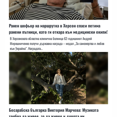
Ранен шофьор на маршрутка в Херсон спаси петима
ранени пътници, като ги откара към медицински екипи!
В Херсонската областна клинична болница 62-годишният Андрей
Мирошниченко получи държавна награда – медал „За саможертва и любов
към Украйна“. Наградата…
Бесарабска българка Виктория Марчева: Музиката
трябва да живее, за да живее и душата ни