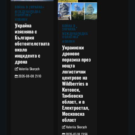
ВОЙНА В УКРАЙНА
МЕЖДУНАРОДНА
ПОЛИТИКА
НОВИНИ
Украйна
ВОЙНА В
УКРАЙНА
изяснява с
МЕЖДУНАРОДНА
България
ПОЛИТИКА
НОВИНИ
обстоятелствата
Украински
около
дронове
инцидента с
поразиха през
дрона
нощта
Valeriia Skorych
логистични
2026-08-08 21:10
центрове на
Wildberries в
Котовск,
Тамбовска
област, и в
Електростал,
Московска
област
Valeriia Skorych
2026-07-18 13:56