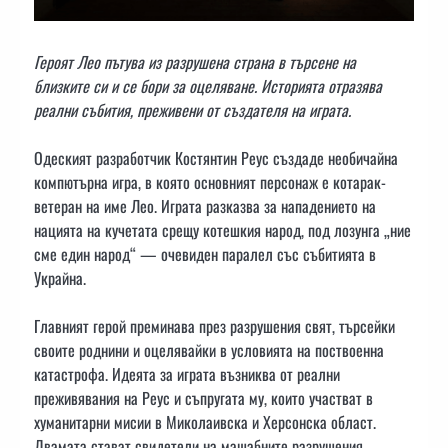
Героят Лео пътува из разрушена страна в търсене на
близките си и се бори за оцеляване. Историята отразява
реални събития, преживени от създателя на играта.
Одеският разработчик Костянтин Реус създаде необичайна
компютърна игра, в която основният персонаж е котарак-
ветеран на име Лео. Играта разказва за нападението на
нацията на кучетата срещу котешкия народ, под лозунга „ние
сме един народ“ — очевиден паралел със събитията в
Украйна.
Главният герой преминава през разрушения свят, търсейки
своите роднини и оцелявайки в условията на поствоенна
катастрофа. Идеята за играта възниква от реални
преживявания на Реус и съпругата му, които участват в
хуманитарни мисии в Миколаивска и Херсонска област.
Двамата стават свидетели на мащабните разрушения,