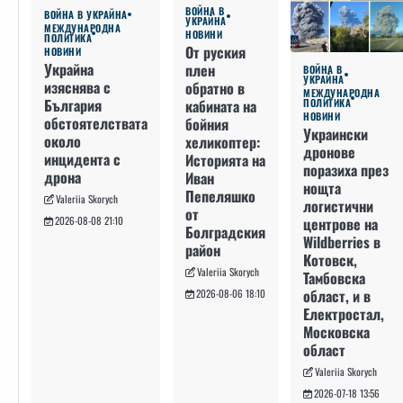
ВОЙНА В
ВОЙНА В УКРАЙНА
УКРАЙНА
МЕЖДУНАРОДНА
НОВИНИ
ПОЛИТИКА
От руския
НОВИНИ
Украйна
плен
ВОЙНА В
УКРАЙНА
изяснява с
обратно в
МЕЖДУНАРОДНА
България
кабината на
ПОЛИТИКА
НОВИНИ
обстоятелствата
бойния
Украински
около
хеликоптер:
дронове
инцидента с
Историята на
поразиха през
дрона
Иван
нощта
Пепеляшко
Valeriia Skorych
логистични
от
2026-08-08 21:10
центрове на
Болградския
Wildberries в
район
Котовск,
Valeriia Skorych
Тамбовска
област, и в
2026-08-06 18:10
Електростал,
Московска
област
Valeriia Skorych
2026-07-18 13:56