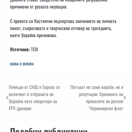
причинени от руската окупация.
С проекта си Костянтин подчертава значението на личната
памет, съпротивата и творческия отговор на трагедията,
която Украйна преживява.
Източник:
ТСН
ВОЙНА В УКРАЙНА
Навигация
Геймъри от САЩ и Европа се
Потъват не само кораби, но и
включват в отбраната на
репутации: Хрониките на
Украйна като оператори на
провалите на руския
FPV-дронове
Черноморски флот
Подобни публикации