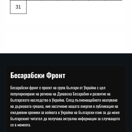
31
Бесарабски Фронт
Бесарабски фронт е проект на група българи от Украйна с цел
популяризиране на региона на Дунавска Бесарабия и развитие на
българското наследство в Украйна. След пълномащабното нахлуване
на държавата-грешка, ние насочихме нашата енергия в публикация на
ежедневни хроники за войната в Украйна на български език за да може
българският читател да получава актуална информация за случващото
се в момента.