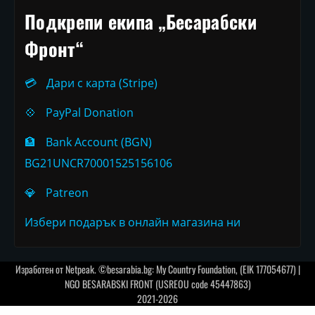
Подкрепи екипа „Бесарабски
Фронт“
💳
Дари с карта (Stripe)
💠
PayPal Donation
🏦
Bank Account (BGN)
BG21UNCR70001525156106
💎
Patreon
Избери подарък в онлайн магазина ни
Изработен от
Netpeak
. ©besarabia.bg: My Country Foundation, (EIK 177054677) |
NGO BESARABSKI FRONT (USREOU code 45447863)
2021-2026