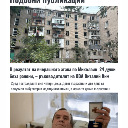
В резултат на вчерашната атака по Миколаив 24 души
бяха ранени, – ръководителят на ОВА Виталий Ким
Сред пострадалите има четири деца. Девет възрастни и две деца са
получили амбулаторна медицинска помощ, в момента двама възрастни и…