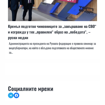
Кремъл подготвя чиновниците за „завършване на СВО“
и изгражда у тях „правилен“ образ на „победата“, –
руски медии
Администрацията на президента на Руската федерация е провела семинар за
вицегубернатори, на който е обсъдена подготовката на общественото мнение
за…
Социалните мрежи
Telegram
Facebook