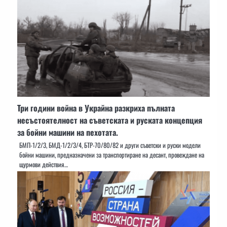
Три години война в Украйна разкриха пълната
несъстоятелност на съветската и руската концепция
за бойни машини на пехотата.
БМП-1/2/3, БМД-1/2/3/4, БТР-70/80/82 и други съветски и руски модели
бойни машини, предназначени за транспортиране на десант, провеждане на
щурмови действия…