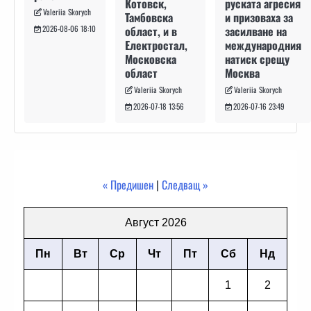
руската агресия
Котовск,
Valeriia Skorych
и призоваха за
Тамбовска
засилване на
област, и в
2026-08-06 18:10
международния
Електростал,
натиск срещу
Московска
Москва
област
Valeriia Skorych
Valeriia Skorych
2026-07-16 23:49
2026-07-18 13:56
« Предишен
|
Следващ »
Август 2026
Пн
Вт
Ср
Чт
Пт
Сб
Нд
1
2