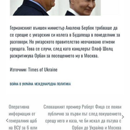
Германският външен министър Аналена Бербок трябваше да
се срещне с унгарския си колега в Будапеща в понеделник за
разговори. Но унгарското правителство неочаквано отмени
срещата. Това се случи, след като канцлерът Олаф Шолц
разкритикува Орбан за посещението му в Москва.
Източник: Times of Ukraine
ВОЙНА В УКРАЙНА
МЕЖДУНАРОДНА ПОЛИТИКА
Навигация
Оперативна
Словашкият премиер Роберт Фицо се появи
информация от
публично за първи път след покушението
генералния щаб
срещу него и каза, че би искал да пътува с
на ВСУ за 6 юли
Орбан до Украйна и Москва