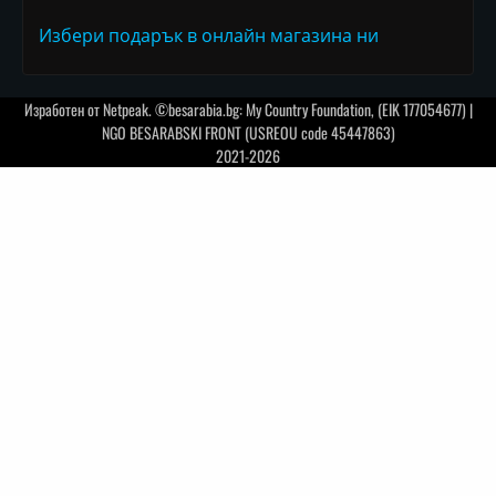
Избери подарък в онлайн магазина ни
Изработен от
Netpeak
. ©besarabia.bg: My Country Foundation, (EIK 177054677) |
NGO BESARABSKI FRONT (USREOU code 45447863)
2021-2026