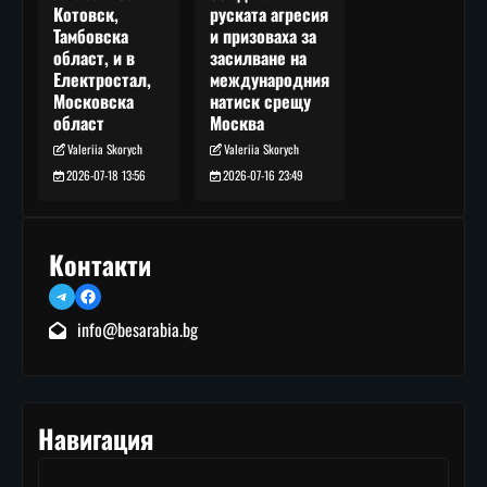
руската агресия
Котовск,
и призоваха за
Тамбовска
засилване на
област, и в
международния
Електростал,
натиск срещу
Московска
Москва
област
Valeriia Skorych
Valeriia Skorych
2026-07-16 23:49
2026-07-18 13:56
Контакти
Telegram
Facebook
info@besarabia.bg
Навигация