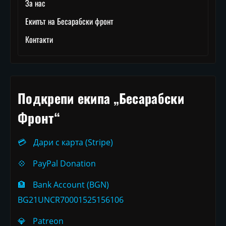
За нас
Екипът на Бесарабски фронт
Контакти
Подкрепи екипа „Бесарабски
Фронт“
💳
Дари с карта (Stripe)
💠
PayPal Donation
🏦
Bank Account (BGN)
BG21UNCR70001525156106
💎
Patreon