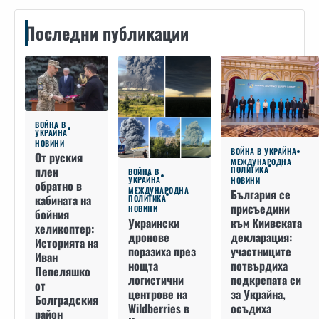
Последни публикации
ВОЙНА В
УКРАЙНА
НОВИНИ
ВОЙНА В УКРАЙНА
От руския
МЕЖДУНАРОДНА
плен
ПОЛИТИКА
ВОЙНА В
УКРАЙНА
НОВИНИ
обратно в
МЕЖДУНАРОДНА
България се
кабината на
ПОЛИТИКА
присъедини
НОВИНИ
бойния
към Киивската
Украински
хеликоптер:
декларация:
дронове
Историята на
участниците
поразиха през
Иван
потвърдиха
нощта
Пепеляшко
подкрепата си
логистични
от
за Украйна,
центрове на
Болградския
осъдиха
Wildberries в
район