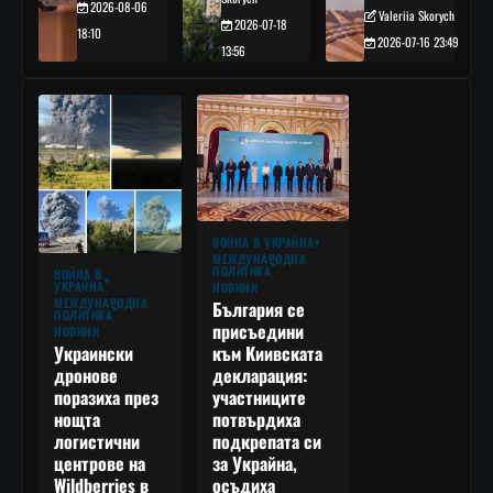
2026-08-06
Valeriia Skorych
2026-07-18
18:10
2026-07-16 23:49
13:56
ВОЙНА В УКРАЙНА
МЕЖДУНАРОДНА
ПОЛИТИКА
ВОЙНА В
УКРАЙНА
НОВИНИ
МЕЖДУНАРОДНА
България се
ПОЛИТИКА
присъедини
НОВИНИ
към Киивската
Украински
декларация:
дронове
участниците
поразиха през
потвърдиха
нощта
подкрепата си
логистични
за Украйна,
центрове на
осъдиха
Wildberries в