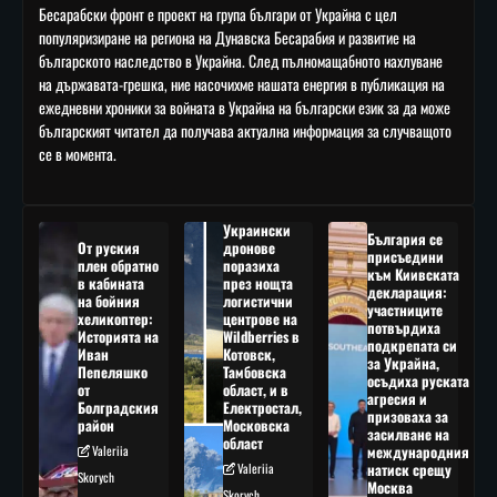
Бесарабски фронт е проект на група българи от Украйна с цел
популяризиране на региона на Дунавска Бесарабия и развитие на
българското наследство в Украйна. След пълномащабното нахлуване
на държавата-грешка, ние насочихме нашата енергия в публикация на
ежедневни хроники за войната в Украйна на български език за да може
българският читател да получава актуална информация за случващото
се в момента.
Украински
България се
От руския
дронове
присъедини
плен обратно
поразиха
към Киивската
в кабината
през нощта
декларация:
на бойния
логистични
участниците
хеликоптер:
центрове на
потвърдиха
Историята на
Wildberries в
подкрепата си
Иван
Котовск,
за Украйна,
Пепеляшко
Тамбовска
осъдиха руската
от
област, и в
агресия и
Болградския
Електростал,
призоваха за
район
Московска
засилване на
област
Valeriia
международния
Valeriia
натиск срещу
Skorych
Москва
Skorych