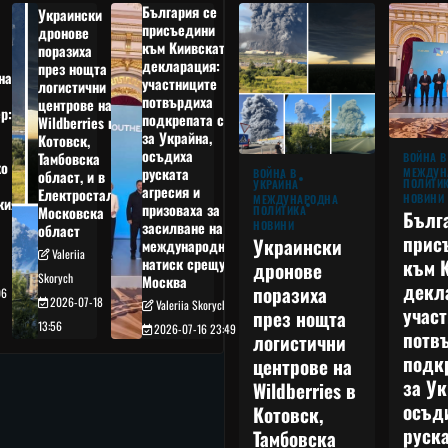
България се
Украински
присъедини
дронове
към Киивската
поразиха
декларация:
през нощта
на
участниците
логистични
потвърдиха
центрове на
р:
подкрепата си
Wildberries в
а
за Украйна,
Котовск,
осъдиха
Тамбовска
ВОЙНА В
о
руската
МЕЖДУН
ВОЙНА В
област, и в
ПОЛИТИ
УКРАЙНА
агресия и
Електростал,
НОВИНИ
МЕЖДУНАРОДНА
кия
призоваха за
ПОЛИТИКА
Московска
Бълг
НОВИНИ
засилване на
област
прис
Украински
международния
Valeriia
към 
натиск срещу
дронове
Skorych
Москва
декл
поразиха
06
2026-07-18
Valeriia Skorych
учас
през нощта
13:56
2026-07-16 23:49
потв
логистични
подк
центрове на
за Ук
Wildberries в
осъд
Котовск,
руска
Тамбовска