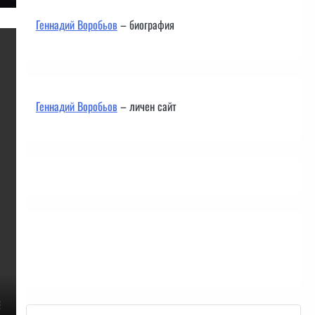
Геннадий Воробьов
– биография
Геннадий Воробьов
– личен сайт
Контакти