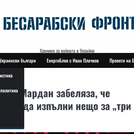
Хроники за войната в Украйна
Украински българи
ЕнергоБлок с Иван Плачков
Проекти на 
истика
дори Мардан забеляза, че
политика
а си да изпълни нещо за „три