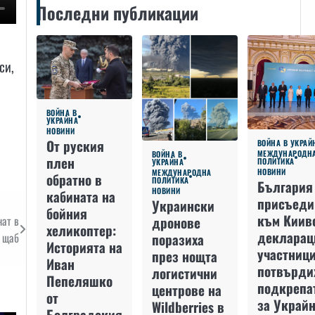
Последни публикации
си,
ВОЙНА В
УКРАЙНА
НОВИНИ
От руския
ВОЙНА В УКРАЙ
МЕЖДУНАРОДН
ВОЙНА В
плен
ПОЛИТИКА
УКРАЙНА
НОВИНИ
МЕЖДУНАРОДНА
обратно в
ПОЛИТИКА
България
НОВИНИ
кабината на
присъеди
Украински
бойния
към Киив
нат в
дронове
хеликоптер:
декларац
я щаб
поразиха
Историята на
участниц
през нощта
Иван
потвърди
логистични
Пепеляшко
подкрепа
центрове на
от
за Украйн
Wildberries в
Болградския