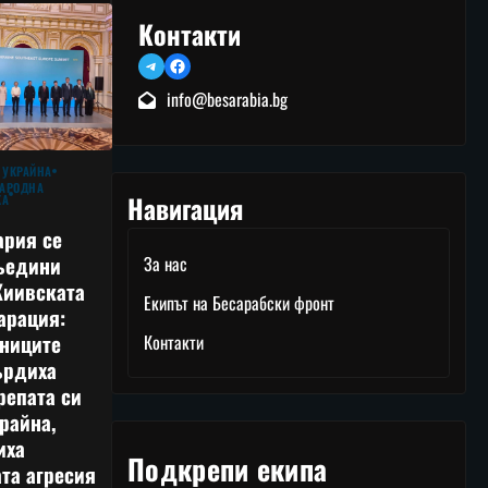
Контакти
Telegram
Facebook
info@besarabia.bg
 УКРАЙНА
АРОДНА
Навигация
КА
ария се
ъедини
За нас
Киивската
Екипът на Бесарабски фронт
арация:
тниците
Контакти
ърдиха
репата си
райна,
иха
Подкрепи екипа
та агресия