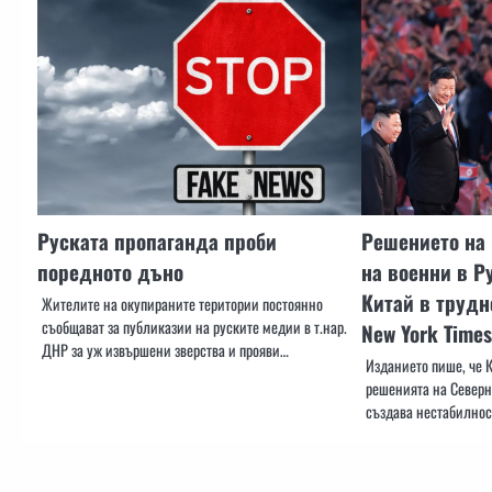
Руската пропаганда проби
Решението на
поредното дъно
на военни в Р
Китай в трудн
Жителите на окупираните територии постоянно
съобщават за публиказии на руските медии в т.нар.
New York Times
ДНР за уж извършени зверства и прояви…
Изданието пише, че К
решенията на Северна
създава нестабилнос