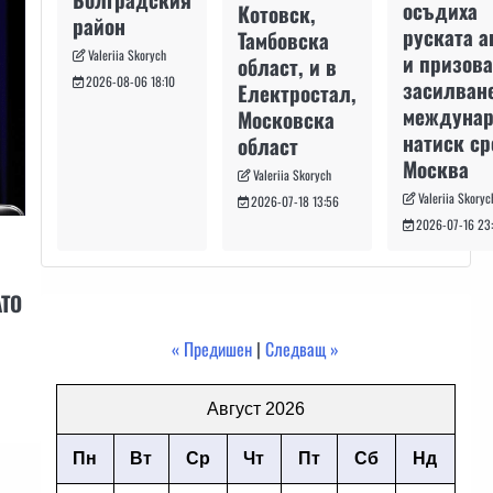
осъдиха
Котовск,
район
руската а
Тамбовска
Valeriia Skorych
и призова
област, и в
2026-08-06 18:10
засилван
Електростал,
междуна
Московска
натиск с
област
Москва
Valeriia Skorych
Valeriia Skoryc
2026-07-18 13:56
2026-07-16 23
АТО
« Предишен
|
Следващ »
Август 2026
Пн
Вт
Ср
Чт
Пт
Сб
Нд