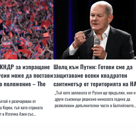
 КНДР за изпращане
Шолц към Путин: Готови сме да
усия може да постави
защитаваме всеки квадратен
о положение – The
сантиметър от територията на Н
„Тъй като заплахата от Русия ще продължи, ние и
други съюзници решихме миналата година да
итай е разочарован от
разположим допълнителни части в балтийските…
 Корея, тъй като страната
т в Източна Азия със…