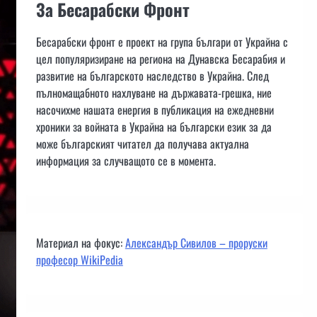
За Бесарабски Фронт
Бесарабски фронт е проект на група българи от Украйна с
цел популяризиране на региона на Дунавска Бесарабия и
развитие на българското наследство в Украйна. След
пълномащабното нахлуване на държавата-грешка, ние
насочихме нашата енергия в публикация на ежедневни
хроники за войната в Украйна на български език за да
може българският читател да получава актуална
информация за случващото се в момента.
Материал на фокус:
Александър Сивилов – проруски
професор WikiPedia