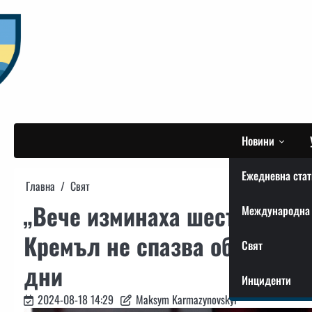
Skip
to
content
Новини
Ежедневна стат
Главна
Свят
„Вече изминаха шест дни“: 
Международна 
Кремъл не спазва обещаният
Свят
дни
Инциденти
2024-08-18 14:29
Maksym Karmazynovskyi