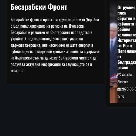
Бесарабски Фронт
От руския
плен
обратно в
Бесарабски фронт е проект на група българи от Украйна
кабината 
с цел популяризиране на региона на Дунавска
бойния
Бесарабия и развитие на българското наследство в
хеликопте
Украйна. След пълномащабното нахлуване на
Историят
държавата-грешка, ние насочихме нашата енергия в
на Иван
Пепеляшк
публикация на ежедневни хроники за войната в Украйна
от
на български език за да може българският читател да
Болградс
получава актуална информация за случващото се в
район
момента.
Valeriia
Skorych
2026-08-
18:10