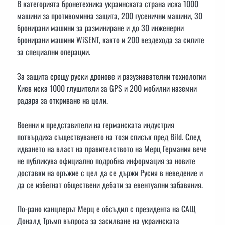
В категорията бронетехника украинската страна иска 1000
машини за противоминна защита, 200 гусенични машини, 30
бронирани машини за разминиране и до 30 инженерни
бронирани машини WiSENT, както и 200 вездехода за силите
за специални операции.
За защита срещу руски дронове и разузнавателни технологии
Киев иска 1000 глушители за GPS и 200 мобилни наземни
радара за откриване на цели.
Военни и представители на германската индустрия
потвърдиха съществуването на този списък пред Bild. След
идването на власт на правителството на Мерц Германия вече
не публикува официално подробна информация за новите
доставки на оръжие с цел да се държи Русия в неведение и
да се избегнат обществени дебати за евентуални забавяния.
По-рано канцлерът Мерц е обсъдил с президента на САЩ
Доналд Тръмп въпроса за засилване на украинската