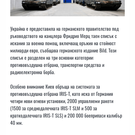
Украйна е предоставила на германското правителство под
ръководството на канцлера Фридрих Мерц таен списък с
искания за военна помощ, включващ оръжия на стойност
милиарди евро, съобщава германското издание Bild. Този
списък е разделен на три основни категории:
противовъздушна отбрана, транспортни средства и
радиоелектронна борба.
Особено внимание Киев обръща на системата за
противовъздушна отбрана IRIS-T, като иска от Германия
четири нови огневи установки, 2000 управляеми ракети
(1500 за среднодалечната IRIS-T SLM и 500 за
краткодалечната IRIS-T SLS) и 200 000 боеприпаси калибър
40 мм.