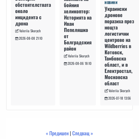
НОВИНИ
обстоятелствата
бойния
Украински
около
хеликоптер:
дронове
инцидента с
Историята на
поразиха през
дрона
Иван
нощта
Пепеляшко
Valeriia Skorych
логистични
от
2026-08-08 21:10
центрове на
Болградския
Wildberries в
район
Котовск,
Valeriia Skorych
Тамбовска
област, и в
2026-08-06 18:10
Електростал,
Московска
област
Valeriia Skorych
2026-07-18 13:56
« Предишен
|
Следващ »