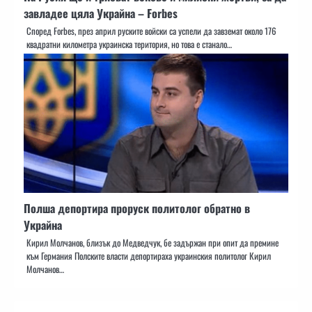
завладее цяла Украйна – Forbes
Според Forbes, през април руските войски са успели да завземат около 176
квадратни километра украинска територия, но това е станало…
Полша депортира проруск политолог обратно в
Украйна
Кирил Молчанов, близък до Медведчук, бе задържан при опит да премине
към Германия Полските власти депортираха украинския политолог Кирил
Молчанов…