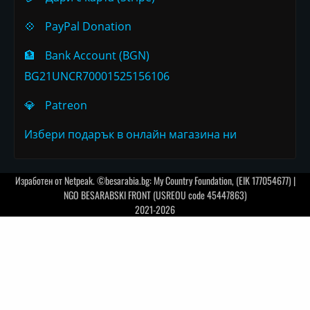
💠
PayPal Donation
🏦
Bank Account (BGN)
BG21UNCR70001525156106
💎
Patreon
Избери подарък в онлайн магазина ни
Изработен от
Netpeak
. ©besarabia.bg: My Country Foundation, (EIK 177054677) |
NGO BESARABSKI FRONT (USREOU code 45447863)
2021-2026