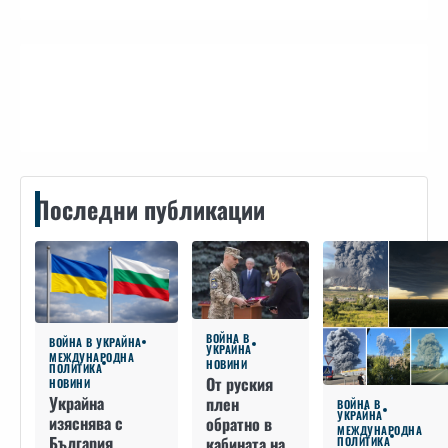
Контакти
Последни публикации
ВОЙНА В
ВОЙНА В УКРАЙНА
УКРАЙНА
МЕЖДУНАРОДНА
НОВИНИ
ПОЛИТИКА
От руския
НОВИНИ
Украйна
плен
ВОЙНА В
УКРАЙНА
изяснява с
обратно в
МЕЖДУНАРОДНА
България
кабината на
ПОЛИТИКА