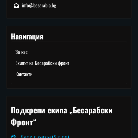
info@besarabia.bg
Навигация
За нас
Екипът на Бесарабски фронт
Контакти
Подкрепи екипа „Бесарабски
Фронт“
💳
Дари с карта (Stripe)