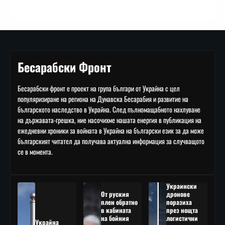
Бесарабски Фронт
Бесарабски фронт е проект на група българи от Украйна с цел
популяризиране на региона на Дунавска Бесарабия и развитие на
българското наследство в Украйна. След пълномащабното нахлуване
на държавата-грешка, ние насочихме нашата енергия в публикация на
ежедневни хроники за войната в Украйна на български език за да може
българският читател да получава актуална информация за случващото
се в момента.
Украински
От руския
дронове
плен обратно
поразиха
в кабината
през нощта
на бойния
логистични
Украйна