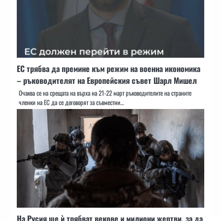
ЕС трябва да премине към режим на военна икономика
– ръководителят на Европейския съвет Шарл Мишел
Очаква се на срещата на върха на 21-22 март ръководителите на страните
членки на ЕС да се договорят за съвместни…
На Русия ще ѝ трябват векове и милиони жертви, за да