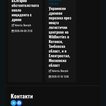
България
ПОЛИТИКА
НОВИНИ
обстоятелствата
Украински
около
дронове
инцидента с
поразиха през
дрона
нощта
Valeriia Skorych
логистични
2026-08-08 21:10
центрове на
Wildberries в
Котовск,
Тамбовска
област, и в
Електростал,
Московска
област
Valeriia Skorych
2026-07-18 13:56
Контакти
Telegram
Facebook