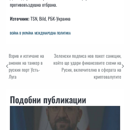
противовъздушна отбрана.
Източник:
TSN, Bild, РБК-Украина
ВОЙНА В УКРАЙНА
МЕЖДУНАРОДНА ПОЛИТИКА
Навигация
Взрив и изтичане на
Зеленски подписа нов пакет санкции,
амоняк на танкер в
който ще удари финансовите схеми на
руския порт Усть-
Русия, включително в сферата на
Луга
криптовалутите
Подобни публикации