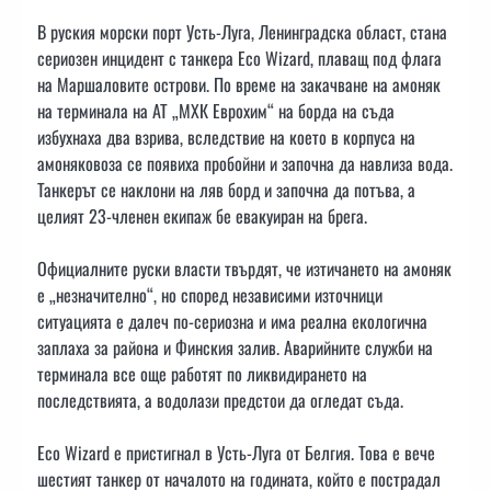
В руския морски порт Усть-Луга, Ленинградска област, стана
сериозен инцидент с танкера Eco Wizard, плаващ под флага
на Маршаловите острови. По време на закачване на амоняк
на терминала на АТ „МХК Еврохим“ на борда на съда
избухнаха два взрива, вследствие на което в корпуса на
амоняковоза се появиха пробойни и започна да навлиза вода.
Танкерът се наклони на ляв борд и започна да потъва, а
целият 23-членен екипаж бе евакуиран на брега.
Официалните руски власти твърдят, че изтичането на амоняк
е „незначително“, но според независими източници
ситуацията е далеч по-сериозна и има реална екологична
заплаха за района и Финския залив. Аварийните служби на
терминала все още работят по ликвидирането на
последствията, а водолази предстои да огледат съда.
Eco Wizard е пристигнал в Усть-Луга от Белгия. Това е вече
шестият танкер от началото на годината, който е пострадал