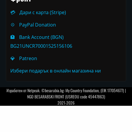
💳
Дари с карта (Stripe)
💠
PayPal Donation
🏦
Bank Account (BGN)
BG21UNCR70001525156106
💎
Patreon
Избери подарък в онлайн магазина ни
Изработен от
Netpeak
. ©besarabia.bg: My Country Foundation, (EIK 177054677) |
NGO BESARABSKI FRONT (USREOU code 45447863)
2021-2026