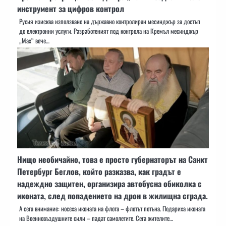
инструмент за цифров контрол
Русия изисква използване на държавно контролиран месинджър за достъп
до електронни услуги. Разработеният под контрола на Кремъл месинджър
„Мах“ вече…
Нищо необичайно, това е просто губернаторът на Санкт
Петербург Беглов, който разказва, как градът е
надеждно защитен, организира автобусна обиколка с
иконата, след попадението на дрон в жилищна сграда.
А сега внимание: носеха иконата на флота – флотът потъна. Подариха иконата
на Военновъздушните сили – падат самолетите. Сега жителите…