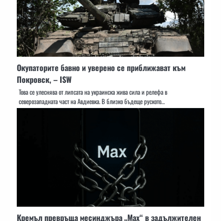
Окупаторите бавно и уверено се приближават към
Покровск, – ISW
Това се улеснява от липсата на украинска жива сила и релефа в
северозападната част на Авдиевка. В близко бъдеще руското…
Кремъл превръща месинджъра „Мах“ в задължителен