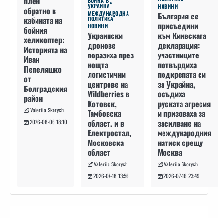
плен
ВОЙНА В
УКРАЙНА
НОВИНИ
обратно в
МЕЖДУНАРОДНА
България се
кабината на
ПОЛИТИКА
присъедини
НОВИНИ
бойния
към Киивската
Украински
хеликоптер:
декларация:
дронове
Историята на
участниците
поразиха през
Иван
потвърдиха
нощта
Пепеляшко
подкрепата си
логистични
от
за Украйна,
центрове на
Болградския
осъдиха
Wildberries в
район
руската агресия
Котовск,
Valeriia Skorych
и призоваха за
Тамбовска
засилване на
област, и в
2026-08-06 18:10
международния
Електростал,
натиск срещу
Московска
Москва
област
Valeriia Skorych
Valeriia Skorych
2026-07-16 23:49
2026-07-18 13:56