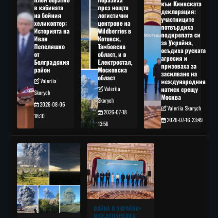
към Киивската
в кабината
през нощта
декларация:
на бойния
логистични
участниците
хеликоптер:
центрове на
потвърдиха
Историята на
Wildberries в
подкрепата си
Иван
Котовск,
за Украйна,
Пепеляшко
Тамбовска
осъдиха руската
от
област, и в
агресия и
Болградския
Електростал,
призоваха за
район
Московска
засилване на
област
Valeriia
международния
Valeriia
натиск срещу
Skorych
Москва
Skorych
2026-08-06
Valeriia Skorych
2026-07-18
18:10
2026-07-16 23:49
13:56
ВОЙНА В УКРАЙНА
МЕЖДУНАРОДНА