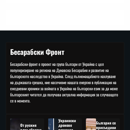
Бесарабски Фронт
Бесарабски фронт е проект на група българи от Украйна с цел
популяризиране на региона на Дунавска Бесарабия и развитие на
българското наследство в Украйна. След пълномащабното нахлуване
на държавата-грешка, ние насочихме нашата енергия в публикация на
ежедневни хроники за войната в Украйна на български език за да може
българският читател да получава актуална информация за случващото
се в момента.
Украински
България се
От руския
дронове
присъедини
плен обратно
поразиха