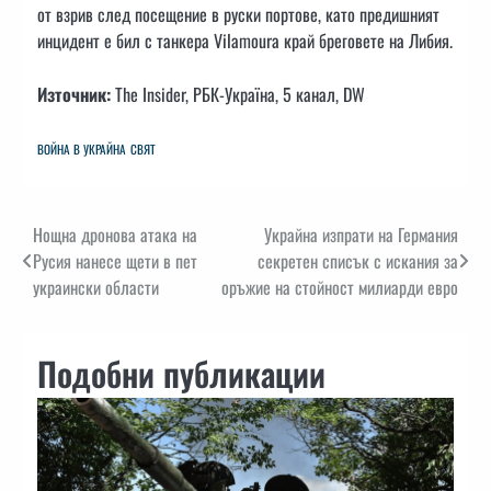
от взрив след посещение в руски портове, като предишният
инцидент е бил с танкера Vilamoura край бреговете на Либия.
Източник:
The Insider, РБК-Україна, 5 канал, DW
ВОЙНА В УКРАЙНА
СВЯТ
Навигация
Нощна дронова атака на
Украйна изпрати на Германия
Русия нанесе щети в пет
секретен списък с искания за
украински области
оръжие на стойност милиарди евро
Подобни публикации