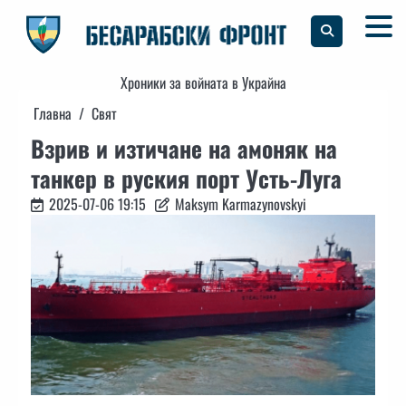
Skip
to
content
Хроники за войната в Украйна
Главна
Свят
Взрив и изтичане на амоняк на
танкер в руския порт Усть-Луга
2025-07-06 19:15
Maksym Karmazynovskyi