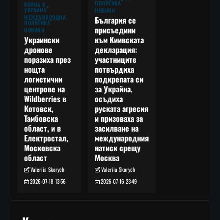
ПОЛИТИКА
ВОЙНА В
УКРАЙНА
НОВИНИ
МЕЖДУНАРОДНА
България се
ПОЛИТИКА
присъедини
НОВИНИ
към Киивската
Украински
декларация:
дронове
участниците
поразиха през
потвърдиха
нощта
подкрепата си
логистични
за Украйна,
центрове на
осъдиха
Wildberries в
руската агресия
Котовск,
и призоваха за
Тамбовска
засилване на
област, и в
международния
Електростал,
натиск срещу
Московска
Москва
област
Valeriia Skorych
Valeriia Skorych
2026-07-16 23:49
2026-07-18 13:56