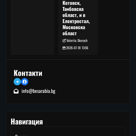
Котовск,
Тамбовска
област, и в
Електростал,
Московска
област
Valeriia Skorych
2026-07-18 13:56
Контакти
Telegram
Facebook
info@besarabia.bg
Навигация