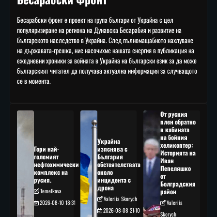
Бесарабски фронт е проект на група българи от Украйна с цел
популяризиране на региона на Дунавска Бесарабия и развитие на
българското наследство в Украйна. След пълномащабното нахлуване
на държавата-грешка, ние насочихме нашата енергия в публикация на
ежедневни хроники за войната в Украйна на български език за да може
българският читател да получава актуална информация за случващото
се в момента.
От руския
плен обратно
в кабината
на бойния
Украйна
хеликоптер:
Гори най-
изяснява с
Историята на
големият
България
Иван
нефтохимически
обстоятелствата
Пепеляшко
комплекс на
около
от
русия.
инцидента с
Болградския
дрона
Temelkova
район
Valeriia Skorych
2026-08-10 18:31
Valeriia
2026-08-08 21:10
Skorych