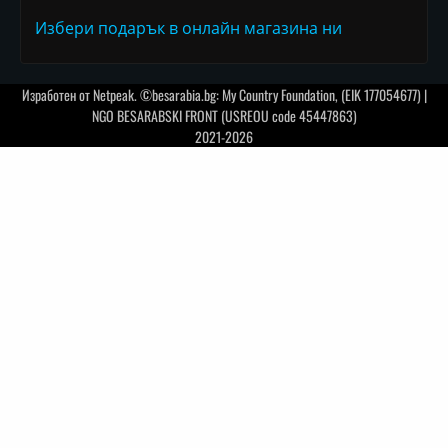
Избери подарък в онлайн магазина ни
Изработен от
Netpeak
. ©besarabia.bg: My Country Foundation, (EIK 177054677) |
NGO BESARABSKI FRONT (USREOU code 45447863)
2021-2026