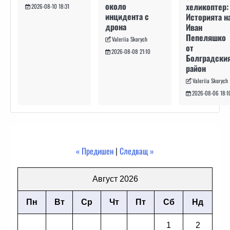
около
хеликоптер:
2026-08-10 18:31
инцидента с
Историята н
дрона
Иван
Пепеляшко
Valeriia Skorych
от
2026-08-08 21:10
Болградски
район
Valeriia Skorych
2026-08-06 18:1
« Предишен
|
Следващ »
Август 2026
Пн
Вт
Ср
Чт
Пт
Сб
Нд
1
2