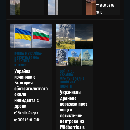
2026-08-06
18:10
ВОЙНА В УКРАЙНА
МЕЖДУНАРОДНА
ПОЛИТИКА
НОВИНИ
Украйна
ВОЙНА В
УКРАЙНА
изяснява с
МЕЖДУНАРОДНА
България
ПОЛИТИКА
НОВИНИ
обстоятелствата
Украински
около
дронове
инцидента с
поразиха през
дрона
нощта
Valeriia Skorych
логистични
2026-08-08 21:10
центрове на
Wildberries в