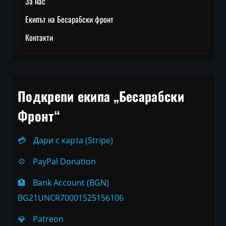
За нас
Екипът на Бесарабски фронт
Контакти
Подкрепи екипа „Бесарабски
Фронт“
💳
Дари с карта (Stripe)
💠
PayPal Donation
🏦
Bank Account (BGN)
BG21UNCR70001525156106
💎
Patreon