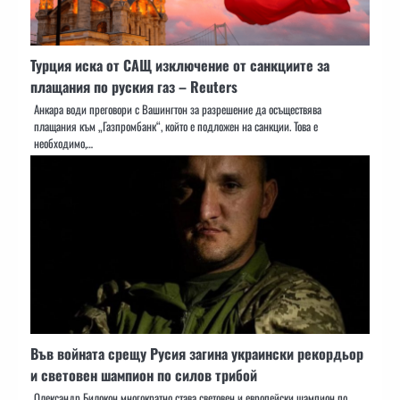
Турция иска от САЩ изключение от санкциите за
плащания по руския газ – Reuters
Анкара води преговори с Вашингтон за разрешение да осъществява
плащания към „Газпромбанк“, който е подложен на санкции. Това е
необходимо,…
Във войната срещу Русия загина украински рекордьор
и световен шампион по силов трибой
Олександр Билокон многократно става световен и европейски шампион по