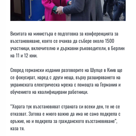
Визитата на министъра е подготовка за конференцията за
възстановяване, която се очаква да събере около 1500
участници, включително и държавни ръководители, в Берлин
на 11 и 12 юни.
Според германски издания разговорите на Шулце в Киив ще
се фокусират, наред с други неща, върху разширяването на
украинската електрическа мрежа с помощта на Германия и
обучението на квалифицирани работници.
“Хората тук възстановяват страната си всеки ден, те не се
отказват. Затова е много важно да има не само подкрепа с
оръжие, но и подкрепа за гражданското възстановяване”,
каза тя.