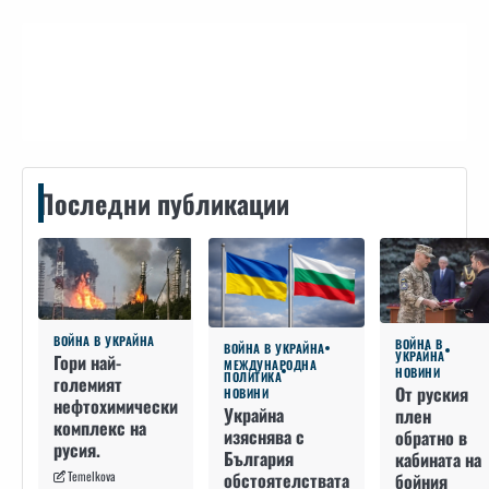
Контакти
Последни публикации
ВОЙНА В УКРАЙНА
ВОЙНА В
ВОЙНА В УКРАЙНА
УКРАЙНА
Гори най-
МЕЖДУНАРОДНА
НОВИНИ
ПОЛИТИКА
големият
От руския
НОВИНИ
нефтохимически
Украйна
плен
комплекс на
изяснява с
обратно в
русия.
България
кабината на
Temelkova
обстоятелствата
бойния