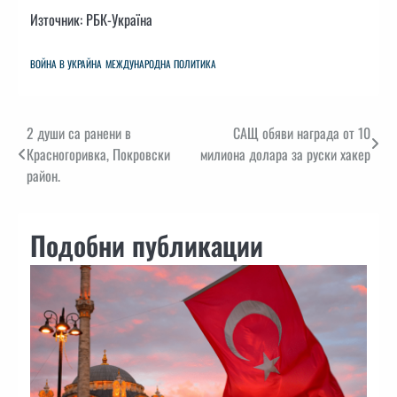
Източник: РБК-Україна
ВОЙНА В УКРАЙНА
МЕЖДУНАРОДНА ПОЛИТИКА
Навигация
2 души са ранени в
САЩ обяви награда от 10
Красногоривка, Покровски
милиона долара за руски хакер
район.
Подобни публикации