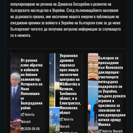
популяризиране на региона на Дунавска Бесарабия и развитие на
българското наследство в Украйна. След пълномащабното нахлуване
на държавата-грешка, ние насочихме нашата енергия в публикация на
ежедневни хроники за войната в Украйна на български език за да може
българският читател да получава актуална информация за случващото
се в момента.
Украински
България се
От руския
дронове
присъедини
плен обратно
поразиха
към Киивската
в кабината
през нощта
декларация:
на бойния
логистични
участниците
хеликоптер:
центрове на
потвърдиха
Историята на
Wildberries в
подкрепата си
Иван
Котовск,
за Украйна,
Пепеляшко
Тамбовска
осъдиха руската
от
област, и в
агресия и
Болградския
Електростал,
призоваха за
район
Московска
засилване на
област
Valeriia
международния
Valeriia
натиск срещу
Skorych
Москва
Skorych
2026-08-06
Valeriia Skorych