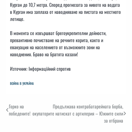
Курган до 10,7 метра. Според прогнозата за нивото на водата
в Курган има заплаха от наводняване на пистата на местното
летище.
В момента се извършват брегоукрепителни дейности,
превантивно почистване на речните корита, както и
евакуация на населението от възможните зони на
наводнения. Браво на братята казахи!
Източник: Інформаційний спротив
ВОЙНА В УКРАЙНА
Навигация
Горко на
Продължава контрабатарейната борба,
победените!
окупаторите натискат с артилерия – Южните сили
за отбрана