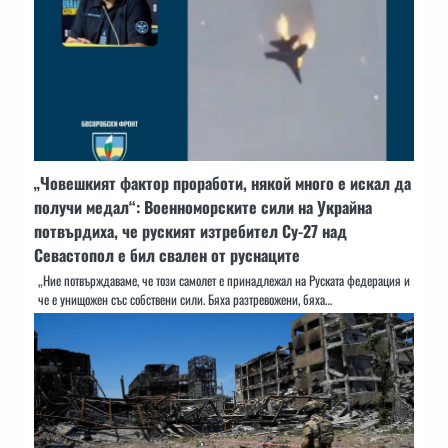
„Човешкият фактор проработи, някой много е искал да
получи медал“: Военноморските сили на Украйна
потвърдиха, че руският изтребител Су-27 над
Севастопол е бил свален от руснаците
„Ние потвърждаваме, че този самолет е принадлежал на Руската федерация и
че е унищожен със собствени сили. Бяха разтревожени, бяха…