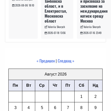
и призоваха за
Тамбовска
засилване на
област, и в
2026-08-06 18:10
международния
Електростал,
натиск срещу
Московска
Москва
област
Valeriia Skorych
Valeriia Skorych
2026-07-16 23:49
2026-07-18 13:56
« Предишен
|
Следващ »
Август 2026
Пн
Вт
Ср
Чт
Пт
Сб
Нд
1
2
3
4
5
6
7
8
9