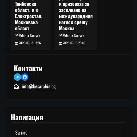
и призоваха за
Тамбовска
засилване на
област, и в
международния
Електростал,
натиск срещу
Московска
Москва
област
Valeriia Skorych
Valeriia Skorych
2026-07-16 23:49
2026-07-18 13:56
Контакти
Telegram
Facebook
info@besarabia.bg
Навигация
За нас