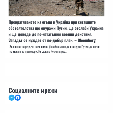
Прекратяването на огъня в Украйна при сегашните
обстоятелства ще окуражи Путин, ще отслаби Украйна
и ще доведе до по-нататъшни военни действия.
Западът се нуждае от по-добър план, – Bloomberg
Зеленски твърди, че само силна Украйна може да принуди Путин да седне
на масата за преговори. Но докато Русия вярва…
Социалните мрежи
Telegram
Facebook