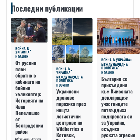
Последни публикации
ВОЙНА В
УКРАЙНА
НОВИНИ
ВОЙНА В УКРАЙНА
От руския
МЕЖДУНАРОДНА
плен
ПОЛИТИКА
ВОЙНА В
УКРАЙНА
НОВИНИ
обратно в
МЕЖДУНАРОДНА
България се
кабината на
ПОЛИТИКА
присъедини
НОВИНИ
бойния
към Киивската
Украински
хеликоптер:
декларация:
дронове
Историята на
участниците
поразиха през
Иван
потвърдиха
нощта
Пепеляшко
подкрепата си
логистични
от
за Украйна,
центрове на
Болградския
осъдиха
Wildberries в
район
руската агресия
Котовск,
Valeriia Skorych