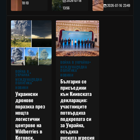
2026-07-18
18:10
2026-07-16 23:49
13:56
ВОЙНА В УКРАЙНА
МЕЖДУНАРОДНА
ПОЛИТИКА
ВОЙНА В
УКРАЙНА
НОВИНИ
МЕЖДУНАРОДНА
България се
ПОЛИТИКА
присъедини
НОВИНИ
към Киивската
Украински
декларация:
дронове
участниците
поразиха през
потвърдиха
нощта
подкрепата си
логистични
за Украйна,
центрове на
осъдиха
Wildberries в
руската агресия
Котовск,