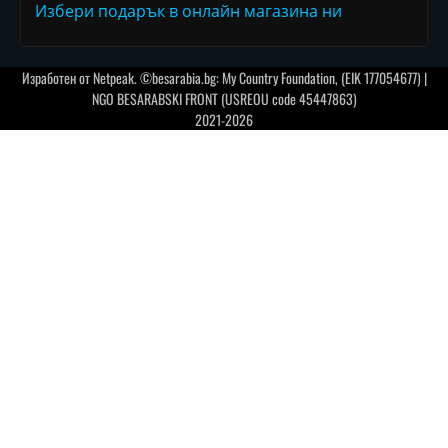
Избери подарък в онлайн магазина ни
Изработен от
Netpeak
. ©besarabia.bg: My Country Foundation, (EIK 177054677) |
NGO BESARABSKI FRONT (USREOU code 45447863)
2021-2026