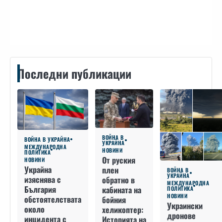
Контакти
Последни публикации
ВОЙНА В
ВОЙНА В УКРАЙНА
УКРАЙНА
МЕЖДУНАРОДНА
НОВИНИ
ПОЛИТИКА
От руския
НОВИНИ
Украйна
плен
ВОЙНА В
УКРАЙНА
изяснява с
обратно в
МЕЖДУНАРОДНА
България
кабината на
ПОЛИТИКА
НОВИНИ
обстоятелствата
бойния
Украински
около
хеликоптер:
дронове
инцидента с
Историята на