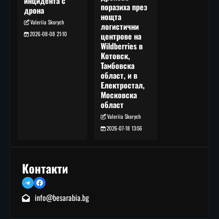
инцидента с
поразиха през
дрона
нощта
Valeriia Skorych
логистични
2026-08-08 21:10
центрове на
Wildberries в
Котовск,
Тамбовска
област, и в
Електростал,
Московска
област
Valeriia Skorych
2026-07-18 13:56
Контакти
Telegram
Facebook
info@besarabia.bg