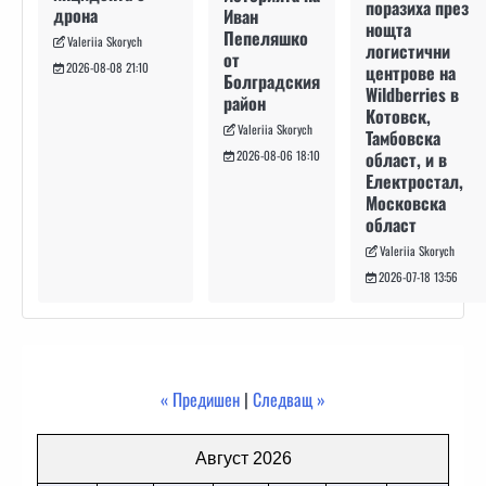
поразиха през
дрона
Иван
нощта
Пепеляшко
Valeriia Skorych
логистични
от
2026-08-08 21:10
центрове на
Болградския
Wildberries в
район
Котовск,
Valeriia Skorych
Тамбовска
област, и в
2026-08-06 18:10
Електростал,
Московска
област
Valeriia Skorych
2026-07-18 13:56
« Предишен
|
Следващ »
Август 2026