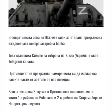
В оперативната зона на Южните сиби за отбрана продължава
ежедневната контрабатарейна борба.
Това съобщиха Силите за отбрана на Южна Украйна в своя
Telegram канала.
Противникът не прекратява намеренията си да изтласква
нашите части от заетите от нас позиции.
Врагът извърши 3 щурма в Ореховскота направление, от
които 1 в района на Роботино и 2 в района на Старомайорски.
Но претърпя неуспех.