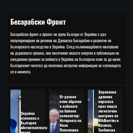
Бесарабски Фронт
Бесарабски фронт е проект на група българи от Украйна с цел
популяризиране на региона на Дунавска Бесарабия и развитие на
българското наследство в Украйна. След пълномащабното нахлуване
на държавата-грешка, ние насочихме нашата енергия в публикация на
ежедневни хроники за войната в Украйна на български език за да може
българският читател да получава актуална информация за случващото
се в момента.
Украински
От руския
дронове
плен обратно
поразиха
в кабината
през нощта
на бойния
логистични
Украйна
хеликоптер:
центрове на
изяснява с
Историята на
Wildberries в
България
Иван
Котовск,
обстоятелствата
Пепеляшко
Тамбовска
около