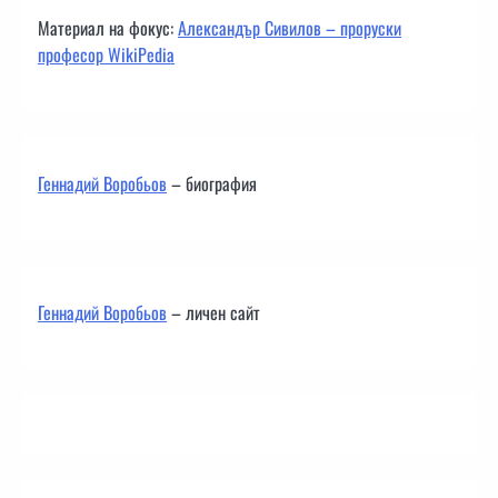
Материал на фокус:
Александър Сивилов – проруски
професор WikiPedia
Геннадий Воробьов
– биография
Геннадий Воробьов
– личен сайт