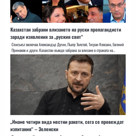
Казахстан забрани влизането на руски пропагандисти
заради изявления за „руския свят“
Списъкът включва Александър Дугин, Пьотр Толстой, Тигран Кеосаян, Евгений
Примаков и други. Казахстан въведе забрана за влизане в страната на…
„Имаме четири вида местни ракети, сега се провеждат
изпитания“ – Зеленски