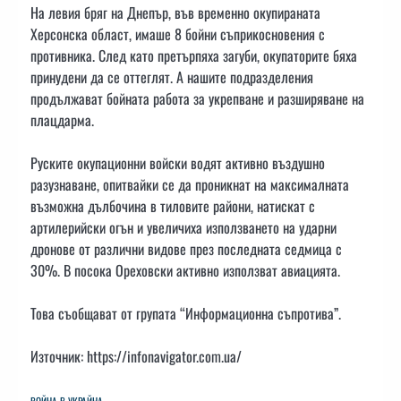
На левия бряг на Днепър, във временно окупираната
Херсонска област, имаше 8 бойни съприкосновения с
противника. След като претърпяха загуби, окупаторите бяха
принудени да се оттеглят. А нашите подразделения
продължават бойната работа за укрепване и разширяване на
плацдарма.
Руските окупационни войски водят активно въздушно
разузнаване, опитвайки се да проникнат на максималната
възможна дълбочина в тиловите райони, натискат с
артилерийски огън и увеличиха използването на ударни
дронове от различни видове през последната седмица с
30%. В посока Ореховски активно използват авиацията.
Това съобщават от групата “Информационна съпротива”.
Източник: https://infonavigator.com.ua/