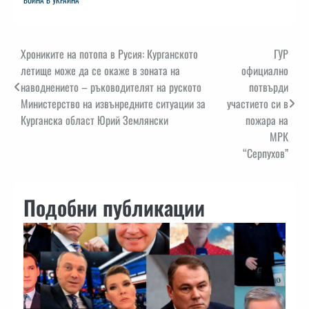
ВОЙНА В УКРАЙНА
Навигация
Хрониките на потопа в Русия: Курганското
ГУР
летище може да се окаже в зоната на
официално
наводнението – ръководителят на руското
потвърди
Министерство на извънредните ситуации за
участието си в
Курганска област Юрий Землянски
пожара на
МРК
“Серпухов”
Подобни публикации