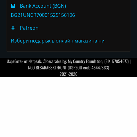
🏦
Bank Account (BGN)
BG21UNCR70001525156106
💎
Patreon
Избери подарък в онлайн магазина ни
Изработен от
Netpeak
. ©besarabia.bg: My Country Foundation, (EIK 177054677) |
NGO BESARABSKI FRONT (USREOU code 45447863)
2021-2026