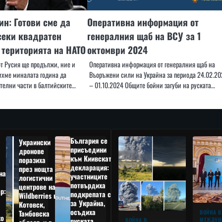
н: Готови сме да
Оперативна информация от
секи квадратен
генералния щаб на ВСУ за 1
 територията на НАТО
октомври 2024
от Русия ще продължи, ние и
Оперативна информация от генералния щаб на
ихме миналата година да
Въоръжени сили на Украйна за периода 24.02.20
телни части в балтийските…
– 01.10.2024 Общите бойни загуби на руската…
България се
Украински
присъедини
дронове
към Киивската
поразиха
декларация:
през нощта
на
участниците
логистични
потвърдиха
центрове на
р:
подкрепата си
Wildberries в
а
за Украйна,
Котовск,
осъдиха
Тамбовска
ВОЙНА В
о
руската
МЕЖДУН
ВОЙНА В