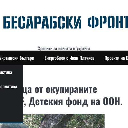
Хроники за войната в Украйна
Украински българи
ЕнергоБлок с Иван Плачков
Проекти на 
истика
на деца от окупираните
политика
UNICEF, Детския фонд на ООН.