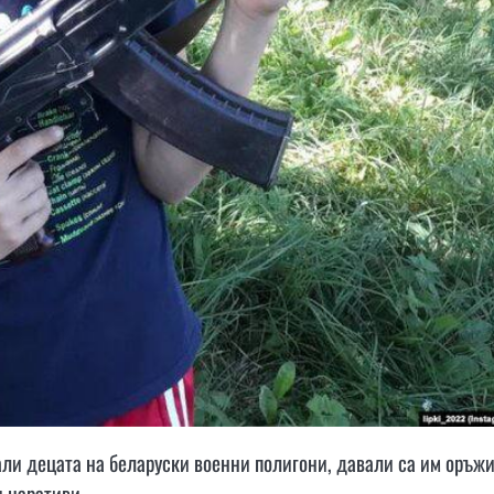
дали децата на беларуски военни полигони, давали са им оръжи
 наративи.