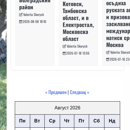
осъдиха
Котовск,
район
руската а
Тамбовска
Valeriia Skorych
и призова
област, и в
2026-08-06 18:10
засилван
Електростал,
междуна
Московска
натиск с
област
Москва
Valeriia Skorych
Valeriia Skoryc
2026-07-18 13:56
2026-07-16 23
« Предишен
|
Следващ »
Август 2026
Пн
Вт
Ср
Чт
Пт
Сб
Нд