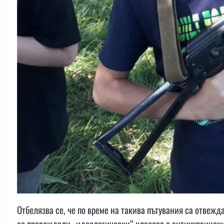
Отбелязва се, че по време на такива пътувания са отвеж
се провеждали „идеологически“ класове с антиукраински