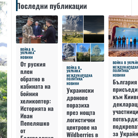
Последни публикации
ВОЙНА В
УКРАЙНА
НОВИНИ
От руския
ВОЙНА В УКРАЙ
МЕЖДУНАРОДН
ВОЙНА В
плен
ПОЛИТИКА
УКРАЙНА
НОВИНИ
МЕЖДУНАРОДНА
обратно в
ПОЛИТИКА
България
НОВИНИ
кабината на
присъеди
Украински
бойния
към Киив
дронове
хеликоптер:
декларац
поразиха
Историята на
участниц
през нощта
Иван
потвърди
логистични
Пепеляшко
подкрепа
центрове на
от
за Украйн
Wildberries в
Болградския