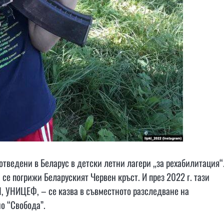
отведени в Беларус в детски летни лагери „за рехабилитация“
 се погрижи Беларуският Червен кръст. И през 2022 г. тази
, УНИЦЕФ, – се казва в съвместното разследване на
о “Свобода”.