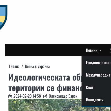
Skip
to
content
Новини
Ежедневна стат
Главна
Война в Украйна
Идеологическата обработка 
Международна 
територии се финансира от 
Свят
2024-02-23 14:58
Олександър Барон
Инциденти