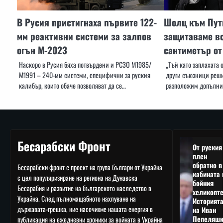
В Русия пристигнаха първите 122-
Шолц към Пути
мм реактивни системи за залпов
защитаваме в
огън М-2023
сантиметър от
Наскоро в Русия бяха потвърдени и РСЗО М1985/
„Тъй като заплахата 
М1991 – 240-мм системи, специфични за руския
други съюзници реш
калибър, които обаче позволяват да се…
разположим допълни
Бесарабски Фронт
От руския
плен
обратно в
Бесарабски фронт е проект на група българи от Украйна
кабината 
с цел популяризиране на региона на Дунавска
бойния
Бесарабия и развитие на българското наследство в
хеликопте
Украйна. След пълномащабното нахлуване на
Историят
държавата-грешка, ние насочихме нашата енергия в
на Иван
Пепеляшк
публикация на ежедневни хроники за войната в Украйна