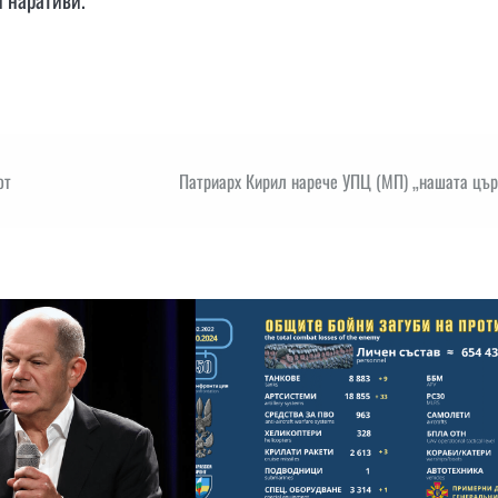
от
Патриарх Кирил нарече УПЦ (МП) „нашата цър