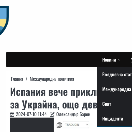
Skip
to
content
Новини
Ежедневна стат
Главна
Международна политика
Испания вече приключи ремо
Международна 
за Украйна, още девет са на
Свят
2024-07-10 11:44
Олександър Барон
Инциденти