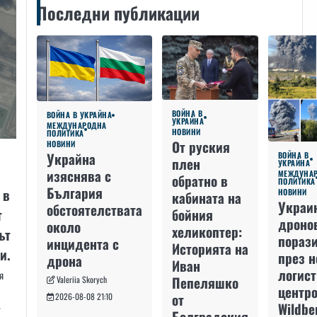
Последни публикации
ВОЙНА В
ВОЙНА В УКРАЙНА
УКРАЙНА
МЕЖДУНАРОДНА
НОВИНИ
ПОЛИТИКА
От руския
НОВИНИ
Украйна
ВОЙНА В
плен
УКРАЙНА
изяснява с
МЕЖДУНА
обратно в
ПОЛИТИКА
България
 в
НОВИНИ
кабината на
Украи
обстоятелствата
бойния
т
дроно
около
хеликоптер:
ът
пораз
инцидента с
Историята на
ни.
през 
дрона
Иван
логис
я
Пепеляшко
Valeriia Skorych
центро
от
2026-08-08 21:10
…
Wildbe
Болградския