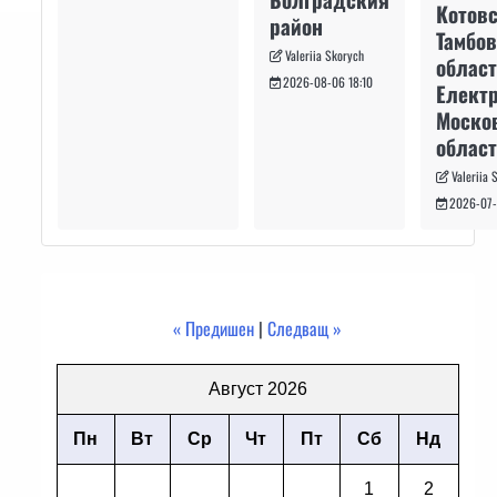
Котовс
район
Тамбо
Valeriia Skorych
област
2026-08-06 18:10
Електр
Моско
област
Valeriia 
2026-07-
« Предишен
|
Следващ »
Август 2026
Пн
Вт
Ср
Чт
Пт
Сб
Нд
1
2