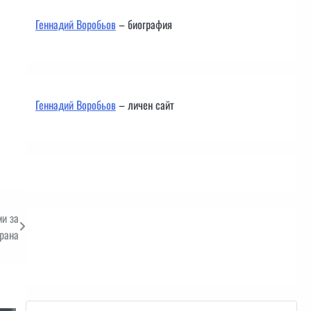
Геннадий Воробьов
– биография
Геннадий Воробьов
– личен сайт
и за
рана
Контакти