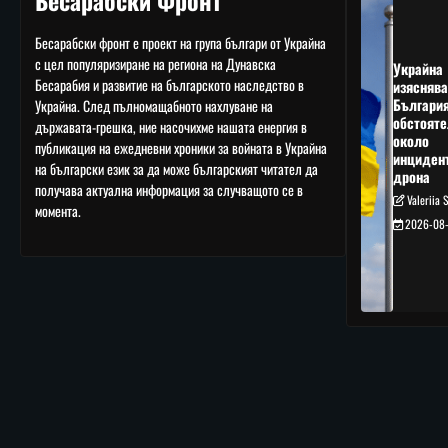
Бесарабски Фронт
Бесарабски фронт е проект на група българи от Украйна
с цел популяризиране на региона на Дунавска
Украйна
Бесарабия и развитие на българското наследство в
изяснява
Българи
Украйна. След пълномащабното нахлуване на
обстояте
държавата-грешка, ние насочихме нашата енергия в
около
публикация на ежедневни хроники за войната в Украйна
инциден
на български език за да може българският читател да
дрона
получава актуална информация за случващото се в
Valeriia 
момента.
2026-08-