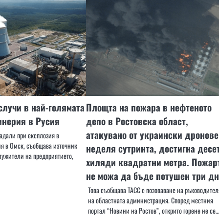
случи в най-голямата
Площта на пожара в нефтеното
инерия в Русия
депо в Ростовска област,
атакувано от украински дронове
адали при експлозия в
я в Омск, съобщава източник
неделя сутринта, достигна десе
служители на предприятието,
хиляди квадратни метра. Пожар
не можа да бъде потушен три д
Това съобщава ТАСС с позоваване на ръководител
на областната администрация. Според местния
портал “Новини на Ростов”, открито горене не се