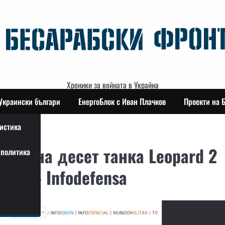
Хроники за войната в Украйна
Украински българи
ЕнергоБлок с Иван Плачков
Проекти на 
истика
нта на десет танка Leopard 2
политика
 път – Infodefensa