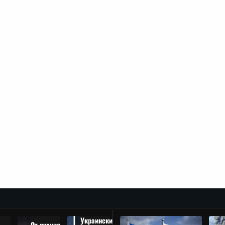
Украински
От руския