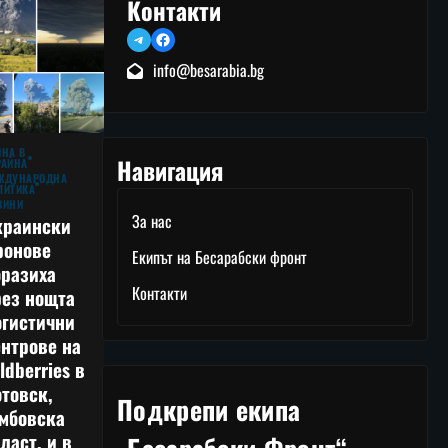
Контакти
Telegram
Facebook
info@besarabia.bg
ЙНА В
Навигация
РАЙНА
ЖДУНАРОДНА
ЛИТИКА
ВИНИ
За нас
краински
ронове
Екипът на Бесарабски фронт
оразиха
Контакти
рез нощта
огистични
нтрове на
ldberries в
товск,
Подкрепи екипа
амбовска
ласт, и в