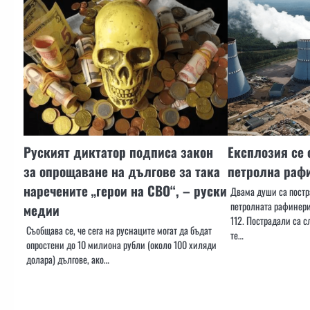
Руският диктатор подписа закон
Експлозия се 
за опрощаване на дългове за така
петролна раф
наречените „герои на СВО“, – руски
Двама души са постр
петролната рафинери
медии
112. Пострадали са 
Съобщава се, че сега на руснаците могат да бъдат
те…
опростени до 10 милиона рубли (около 100 хиляди
долара) дългове, ако…