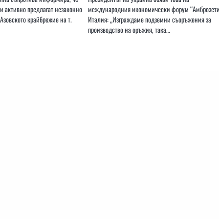
и активно предлагат незаконно
международния икономически форум “Амброзети
Азовското крайбрежие на т.
Италия: „Изграждаме подземни съоръжения за
производство на оръжия, така…