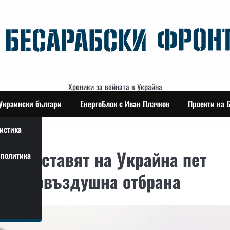
Хроники за войната в Украйна
Украински българи
ЕнергоБлок с Иван Плачков
Проекти на 
истика
ще доставят на Украйна пет
политика
ротивовъздушна отбрана