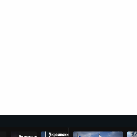
Украински
От руския