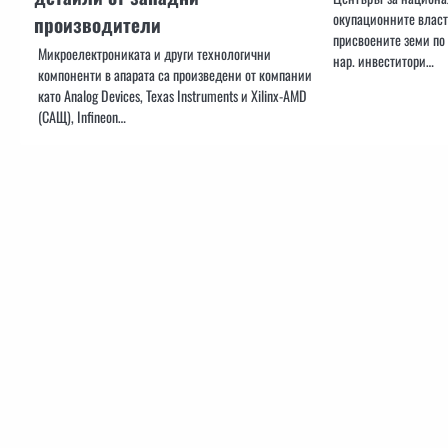
окупационните власт
производители
присвоените земи по 
Микроелектрониката и други технологични
нар. инвеститори…
компоненти в апарата са произведени от компании
като Analog Devices, Texas Instruments и Xilinx-AMD
(САЩ), Infineon…