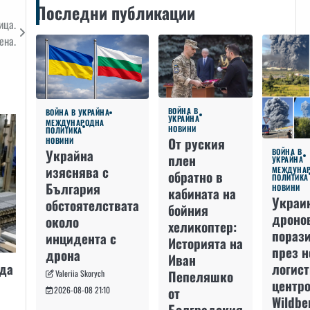
Последни публикации
ница.
ена.
ВОЙНА В
ВОЙНА В УКРАЙНА
УКРАЙНА
МЕЖДУНАРОДНА
НОВИНИ
ПОЛИТИКА
От руския
НОВИНИ
Украйна
ВОЙНА В
плен
УКРАЙНА
изяснява с
МЕЖДУНА
обратно в
ПОЛИТИКА
България
НОВИНИ
кабината на
Украи
обстоятелствата
бойния
дроно
около
хеликоптер:
пораз
инцидента с
Историята на
през 
дрона
Иван
жда
логис
Пепеляшко
Valeriia Skorych
центро
от
2026-08-08 21:10
Wildbe
Болградския