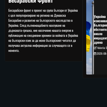
Бесарабски Фронт
Бесарабски фронт е проект на група българи от Украйна
с цел популяризиране на региона на Дунавска
Украйна
Бесарабия и развитие на българското наследство в
изяснява
Българи
Украйна. След пълномащабното нахлуване на
обстояте
държавата-грешка, ние насочихме нашата енергия в
около
публикация на ежедневни хроники за войната в Украйна
инциден
на български език за да може българският читател да
дрона
получава актуална информация за случващото се в
Valeriia 
момента.
2026-08-