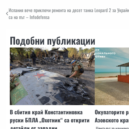
Навигация
Испания вече приключи ремонта на десет танка Leopard 2 за Украйн
са на път – Infodefensa
Подобни публикации
В сбития край Константиновка
Окупаторите 
руски БПЛА „Охотник“ са открити
Азовското кр
детайли от западни
Центърът за национа