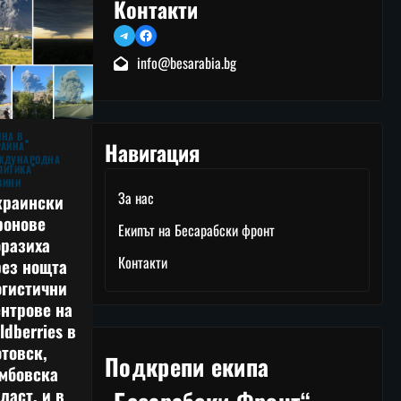
Контакти
Telegram
Facebook
info@besarabia.bg
ЙНА В
Навигация
РАЙНА
ЖДУНАРОДНА
ЛИТИКА
ВИНИ
За нас
краински
ронове
Екипът на Бесарабски фронт
оразиха
Контакти
рез нощта
огистични
нтрове на
ldberries в
товск,
Подкрепи екипа
амбовска
ласт, и в