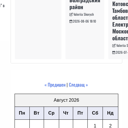
Котовс
” в
район
Тамбо
Valeriia Skorych
област
2026-08-06 18:10
Електр
Моско
област
Valeriia 
2026-07-
« Предишен
|
Следващ »
Август 2026
Пн
Вт
Ср
Чт
Пт
Сб
Нд
1
2