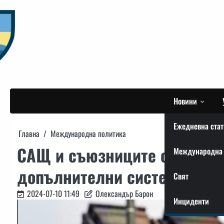
Skip
to
content
Новини
Ежедневна стат
Главна
Международна политика
САЩ и съюзниците от НАТО 
Международна 
допълнителни системи за п
Свят
2024-07-10 11:49
Олександър Барон
Инциденти