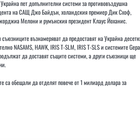
 Украйна пет допълнителни системи за противовъздушна
зидента на САЩ Джо Байдън, холандския премиер Дик Схоф,
жорджиа Мелони и румънския президент Клаус Йоханис.
и съюзниците възнамеряват да предоставят на Украйна десетк
елно NASAMS, HAWK, IRIS T-SLM, IRIS T-SLS и системите Gepa
родължат да доставят същите системи, а други съюзници ще
чи.
те са обещали да отделят повече от 1 милиард долара за