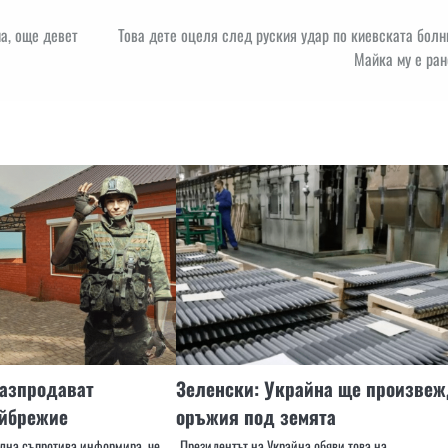
а, още девет
Това дете оцеля след руския удар по киевската бол
Майка му е ран
разпродават
Зеленски: Украйна ще произве
айбрежие
оръжия под земята
лна съпротива информира, че
Президентът на Украйна обяви това на