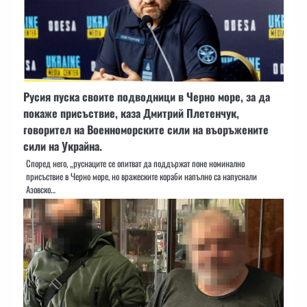
Русия пуска своите подводници в Черно море, за да
покаже присъствие, каза Дмитрий Плетенчук,
говорител на Военноморските сили на въоръжените
сили на Украйна.
Според него, „руснаците се опитват да поддържат поне номинално
присъствие в Черно море, но вражеските кораби напълно са напуснали
Азовско…