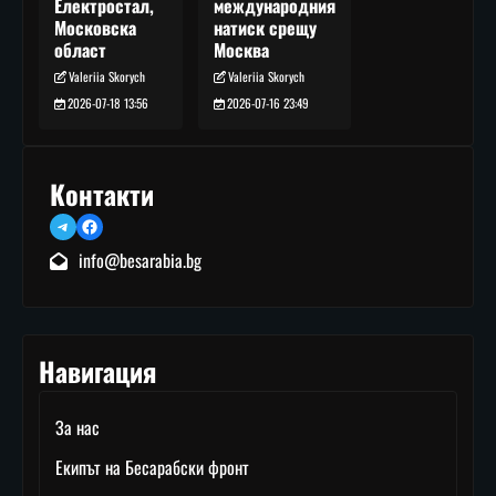
международния
Електростал,
натиск срещу
Московска
Москва
област
Valeriia Skorych
Valeriia Skorych
2026-07-16 23:49
2026-07-18 13:56
Контакти
Telegram
Facebook
info@besarabia.bg
Навигация
За нас
Екипът на Бесарабски фронт