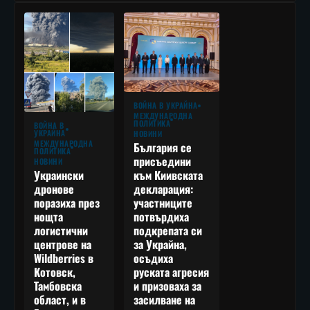
ВОЙНА В УКРАЙНА
МЕЖДУНАРОДНА
ПОЛИТИКА
ВОЙНА В
УКРАЙНА
НОВИНИ
МЕЖДУНАРОДНА
България се
ПОЛИТИКА
присъедини
НОВИНИ
към Киивската
Украински
декларация:
дронове
участниците
поразиха през
потвърдиха
нощта
подкрепата си
логистични
за Украйна,
центрове на
осъдиха
Wildberries в
руската агресия
Котовск,
и призоваха за
Тамбовска
засилване на
област, и в