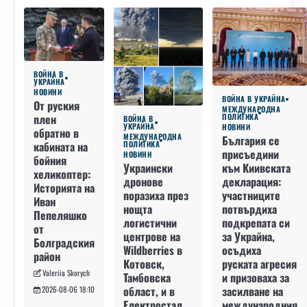
ВОЙНА В
УКРАЙНА
НОВИНИ
ВОЙНА В УКРАЙНА
От руския
МЕЖДУНАРОДНА
плен
ПОЛИТИКА
ВОЙНА В
УКРАЙНА
НОВИНИ
обратно в
МЕЖДУНАРОДНА
България се
кабината на
ПОЛИТИКА
присъедини
НОВИНИ
бойния
към Киивската
Украински
хеликоптер:
декларация:
дронове
Историята на
участниците
поразиха през
Иван
потвърдиха
нощта
Пепеляшко
подкрепата си
логистични
от
за Украйна,
центрове на
Болградския
осъдиха
Wildberries в
район
руската агресия
Котовск,
Valeriia Skorych
и призоваха за
Тамбовска
засилване на
област, и в
2026-08-06 18:10
международния
Електростал,