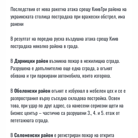
Последствия от нова ракетна атака срещу КиивТри района на
украинската столица пострадаха при вражески обстрел, има
ранени
В резултат на поредна руска въздушна атака срещу Киив
пострадаха няколко района в града.
В
Дарницки район
възникна пожар в нежилищна сграда.
Разрушена е допълнително още една сграда, а огънят
обхвана и три паркирани автомобила, които изгоряха.
В
Оболонски район
огънят е избухнал в мебелен цех и се е
разпространил върху съседна складова постройка. Освен
това, при удар по друг адрес, са нанесени сериозни щети на
бизнес център – частично са разрушени 3., 4. и 5. етаж от
пететажната сграда.
В
Соломенски район
е регистриран пожар на открита