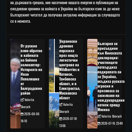
на държавата-грешка, ние насочихме нашата енергия в публикация на
ежедневни хроники за войната в Украйна на български език за да може
българският читател да получава актуална информация за случващото
се в момента.
Украински
България се
От руския
дронове
присъедини
плен обратно
поразиха
към Киивската
в кабината
през нощта
декларация:
на бойния
логистични
участниците
хеликоптер:
центрове на
потвърдиха
Историята на
Wildberries в
подкрепата си
Иван
Котовск,
за Украйна,
Пепеляшко
Тамбовска
осъдиха руската
от
област, и в
агресия и
Болградския
Електростал,
призоваха за
район
Московска
засилване на
област
Valeriia
международния
Valeriia
натиск срещу
Skorych
Москва
Skorych
2026-08-06
Valeriia Skorych
2026-07-18
18:10
2026-07-16 23:49
13:56