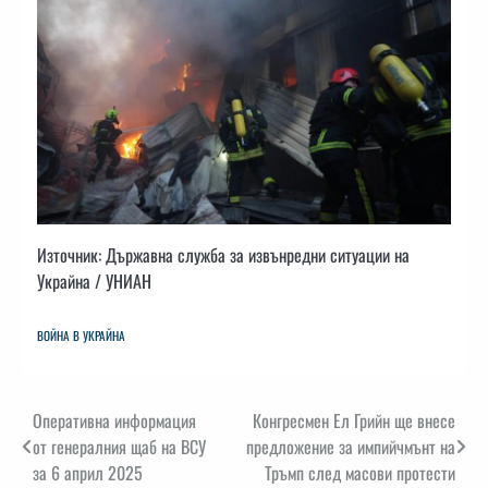
Източник: Държавна служба за извънредни ситуации на
Украйна / УНИАН
ВОЙНА В УКРАЙНА
Навигация
Оперативна информация
Конгресмен Ел Грийн ще внесе
от генералния щаб на ВСУ
предложение за импийчмънт на
за 6 април 2025
Тръмп след масови протести