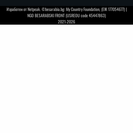
Изработен от
Netpeak
. ©besarabia.bg: My Country Foundation, (EIK 177054677) |
NGO BESARABSKI FRONT (USREOU code 45447863)
2021-2026