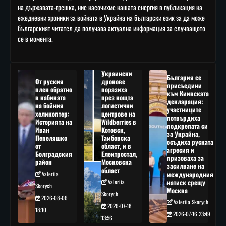
на държавата-грешка, ние насочихме нашата енергия в публикация на
ежедневни хроники за войната в Украйна на български език за да може
българският читател да получава актуална информация за случващото
се в момента.
Украински
България се
От руския
дронове
присъедини
плен обратно
поразиха
към Киивската
в кабината
през нощта
декларация:
на бойния
логистични
участниците
хеликоптер:
центрове на
потвърдиха
Историята на
Wildberries в
подкрепата си
Иван
Котовск,
за Украйна,
Пепеляшко
Тамбовска
осъдиха руската
от
област, и в
агресия и
Болградския
Електростал,
призоваха за
район
Московска
засилване на
област
Valeriia
международния
Valeriia
натиск срещу
Skorych
Москва
Skorych
2026-08-06
Valeriia Skorych
2026-07-18
18:10
2026-07-16 23:49
13:56