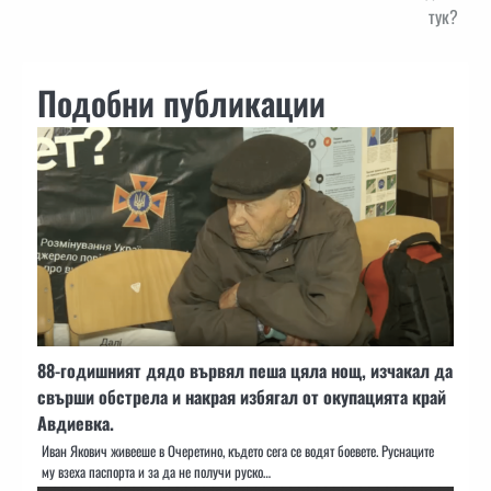
тук?
Подобни публикации
88-годишният дядо вървял пеша цяла нощ, изчакал да
свърши обстрела и накрая избягал от окупацията край
Авдиевка.
Иван Якович живееше в Очеретино, където сега се водят боевете. Руснаците
му взеха паспорта и за да не получи руско…