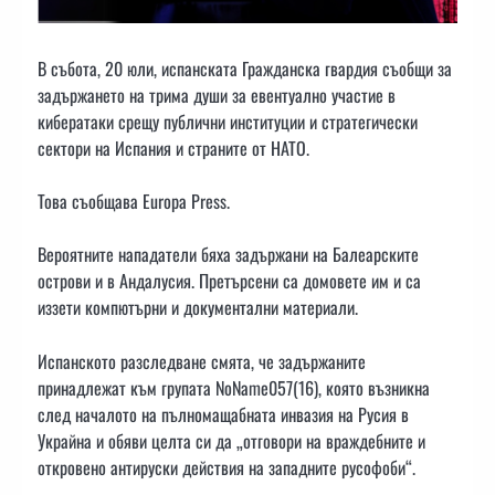
В събота, 20 юли, испанската Гражданска гвардия съобщи за
задържането на трима души за евентуално участие в
кибератаки срещу публични институции и стратегически
сектори на Испания и страните от НАТО.
Това съобщава Europa Press.
Вероятните нападатели бяха задържани на Балеарските
острови и в Андалусия. Претърсени са домовете им и са
иззети компютърни и документални материали.
Испанското разследване смята, че задържаните
принадлежат към групата NoName057(16), която възникна
след началото на пълномащабната инвазия на Русия в
Украйна и обяви целта си да „отговори на враждебните и
откровено антируски действия на западните русофоби“.