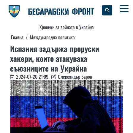
Skip
to
content
Хроники за войната в Украйна
Главна
Международна политика
Испания задържа проруски
хакери, които атакуваха
съюзниците на Украйна
2024-07-20 21:09
Олександър Барон