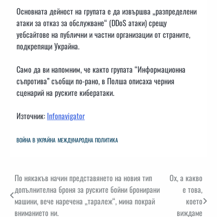
Основната дейност на групата е да извършва „разпределени
атаки за отказ за обслужване“ (DDoS атаки) срещу
уебсайтове на публични и частни организации от страните,
подкрепящи Украйна.
Само да ви напомним, че както групата “Информационна
съпротива” съобщи по-рано, в Полша описаха черния
сценарий на руските кибератаки.
Източник:
Infonavigator
ВОЙНА В УКРАЙНА
МЕЖДУНАРОДНА ПОЛИТИКА
Навигация
По някакъв начин представянето на новия тип
Ох, а какво
допълнителна броня за руските бойни бронирани
е това,
машини, вече наречена „таралеж“, мина покрай
което
вниманието ни.
виждаме