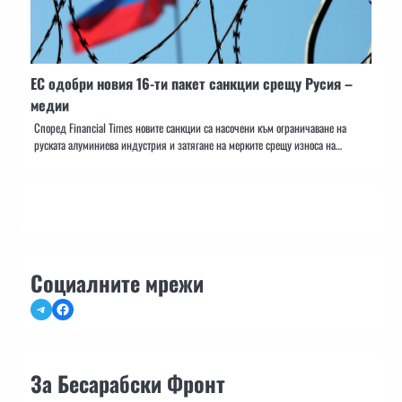
ЕС одобри новия 16-ти пакет санкции срещу Русия –
медии
Според Financial Times новите санкции са насочени към ограничаване на
руската алуминиева индустрия и затягане на мерките срещу износа на…
Социалните мрежи
Telegram
Facebook
За Бесарабски Фронт