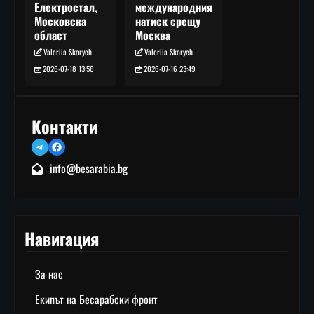
международния
Електростал,
натиск срещу
Московска
Москва
област
Valeriia Skorych
Valeriia Skorych
2026-07-16 23:49
2026-07-18 13:56
Контакти
Telegram
Facebook
info@besarabia.bg
Навигация
За нас
Екипът на Бесарабски фронт