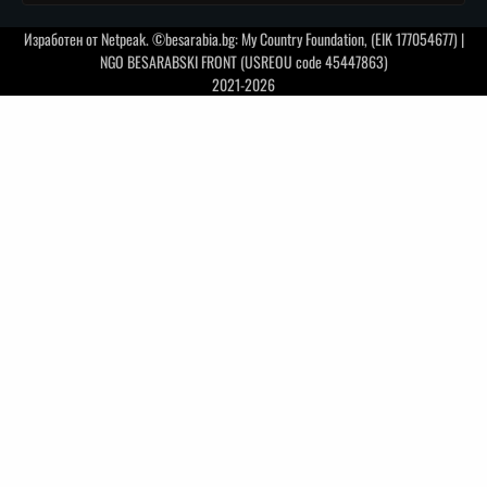
Изработен от
Netpeak
. ©besarabia.bg: My Country Foundation, (EIK 177054677) |
NGO BESARABSKI FRONT (USREOU code 45447863)
2021-2026