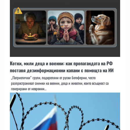
Котки, мили деца и военни: как пропагандата на РФ
поставя дезинформационни капани с помощта на ИИ
„Патриотични“ групи, подкрепяни от руски ботоферми, често
разпространяват снимки на военни, деца и животни, които всъщност са
генерирани от невронни…