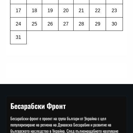
17
18
19
20
21
22
23
24
25
26
27
28
29
30
31
Бесарабски Фронт
Бесарабски фронт е проект на група българи от Украйна с цел
популяризиране на региона на Дунавска Бесарабия и развитие на
българското наследство в Украйна. След пълномащабното нахлуване