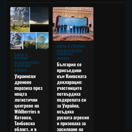
ВОЙНА В УКРАЙНА
МЕЖДУНАРОДНА
ПОЛИТИКА
ВОЙНА В
УКРАЙНА
НОВИНИ
МЕЖДУНАРОДНА
България се
ПОЛИТИКА
присъедини
НОВИНИ
към Киивската
Украински
декларация:
дронове
участниците
поразиха през
потвърдиха
нощта
подкрепата си
логистични
за Украйна,
центрове на
осъдиха
Wildberries в
руската агресия
Котовск,
и призоваха за
Тамбовска
засилване на
област, и в