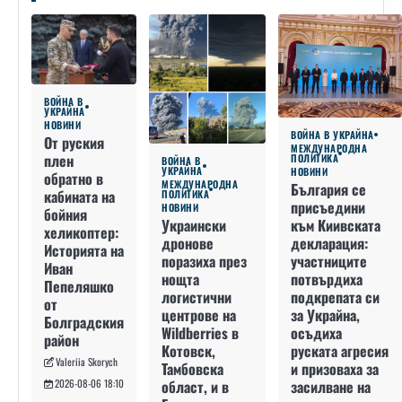
ВОЙНА В
УКРАЙНА
НОВИНИ
ВОЙНА В УКРАЙНА
От руския
МЕЖДУНАРОДНА
плен
ПОЛИТИКА
ВОЙНА В
УКРАЙНА
НОВИНИ
обратно в
МЕЖДУНАРОДНА
България се
кабината на
ПОЛИТИКА
присъедини
НОВИНИ
бойния
към Киивската
Украински
хеликоптер:
декларация:
дронове
Историята на
участниците
поразиха през
Иван
потвърдиха
нощта
Пепеляшко
подкрепата си
логистични
от
за Украйна,
центрове на
Болградския
осъдиха
Wildberries в
район
руската агресия
Котовск,
Valeriia Skorych
и призоваха за
Тамбовска
засилване на
област, и в
2026-08-06 18:10