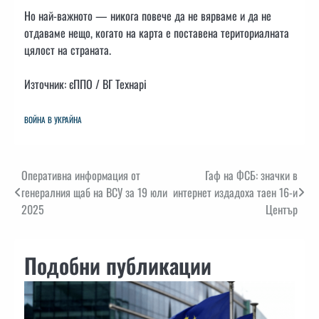
Но най-важното — никога повече да не вярваме и да не
отдаваме нещо, когато на карта е поставена териториалната
цялост на страната.
Източник: єППО / ВГ Технарі
ВОЙНА В УКРАЙНА
Навигация
Оперативна информация от
Гаф на ФСБ: значки в
генералния щаб на ВСУ за 19 юли
интернет издадоха таен 16-и
2025
Център
Подобни публикации