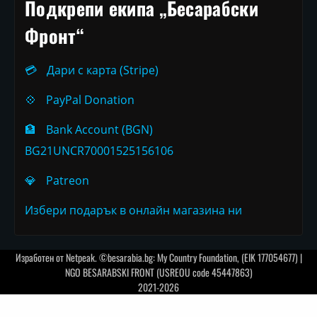
Подкрепи екипа „Бесарабски
Фронт“
💳
Дари с карта (Stripe)
💠
PayPal Donation
🏦
Bank Account (BGN)
BG21UNCR70001525156106
💎
Patreon
Избери подарък в онлайн магазина ни
Изработен от
Netpeak
. ©besarabia.bg: My Country Foundation, (EIK 177054677) |
NGO BESARABSKI FRONT (USREOU code 45447863)
2021-2026