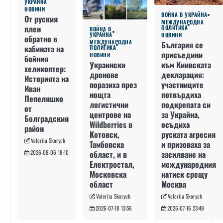
УКРАЙНА
НОВИНИ
ВОЙНА В УКРАЙНА
От руския
МЕЖДУНАРОДНА
плен
ПОЛИТИКА
ВОЙНА В
УКРАЙНА
НОВИНИ
обратно в
МЕЖДУНАРОДНА
България се
кабината на
ПОЛИТИКА
присъедини
НОВИНИ
бойния
към Киивската
Украински
хеликоптер:
декларация:
дронове
Историята на
участниците
поразиха през
Иван
потвърдиха
нощта
Пепеляшко
подкрепата си
логистични
от
за Украйна,
центрове на
Болградския
осъдиха
Wildberries в
район
руската агресия
Котовск,
Valeriia Skorych
и призоваха за
Тамбовска
засилване на
област, и в
2026-08-06 18:10
международния
Електростал,
натиск срещу
Московска
Москва
област
Valeriia Skorych
Valeriia Skorych
2026-07-16 23:49
2026-07-18 13:56