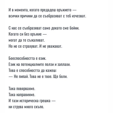
И в момента, когато предадеш оръжието —
всички причини да се съобразяват с теб изчезват.
С нас се съобразяват само докато сме бойни.
Когато си без оръжие —
могат да те съжаляват.
Но не се страхуват. И не уважават.
Боеспособността е език.
Език на потенциалните ползи и заплахи.
Това е способността да кажеш:
— Не пипай. Това не е твое. Ще боли.
Така повярвахме.
Така направихме.
И тази историческа грешка —
ни струва много скъпо.