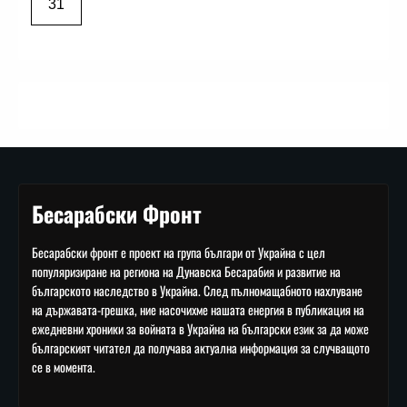
31
Бесарабски Фронт
Бесарабски фронт е проект на група българи от Украйна с цел
популяризиране на региона на Дунавска Бесарабия и развитие на
българското наследство в Украйна. След пълномащабното нахлуване
на държавата-грешка, ние насочихме нашата енергия в публикация на
ежедневни хроники за войната в Украйна на български език за да може
българският читател да получава актуална информация за случващото
се в момента.