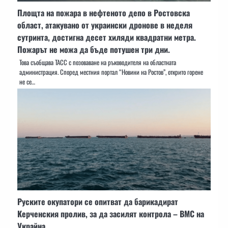
Площта на пожара в нефтеното депо в Ростовска
област, атакувано от украински дронове в неделя
сутринта, достигна десет хиляди квадратни метра.
Пожарът не можа да бъде потушен три дни.
Това съобщава ТАСС с позоваване на ръководителя на областната
администрация. Според местния портал “Новини на Ростов”, открито горене
не се…
Руските окупатори се опитват да барикадират
Керченския пролив, за да засилят контрола – ВМС на
Украйна