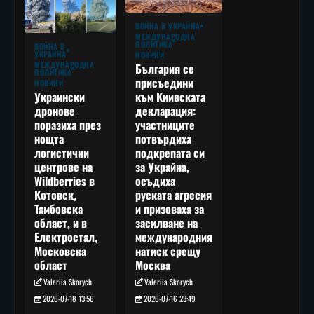
ВОЙНА В УКРАЙНА
МЕЖДУНАРОДНА
ПОЛИТИКА
ВОЙНА В
УКРАЙНА
НОВИНИ
МЕЖДУНАРОДНА
България се
ПОЛИТИКА
присъедини
НОВИНИ
към Киивската
Украински
декларация:
дронове
участниците
поразиха през
потвърдиха
нощта
подкрепата си
логистични
за Украйна,
центрове на
осъдиха
Wildberries в
руската агресия
Котовск,
и призоваха за
Тамбовска
засилване на
област, и в
международния
Електростал,
натиск срещу
Московска
Москва
област
Valeriia Skorych
Valeriia Skorych
2026-07-16 23:49
2026-07-18 13:56