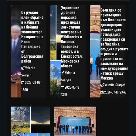
Украински
България се
От руския
дронове
присъедини
плен обратно
поразиха
към Киивската
в кабината
през нощта
декларация:
на бойния
логистични
участниците
хеликоптер:
центрове на
потвърдиха
Историята на
Wildberries в
подкрепата си
Иван
Котовск,
за Украйна,
Пепеляшко
Тамбовска
осъдиха руската
от
област, и в
агресия и
Болградския
Електростал,
призоваха за
район
Московска
засилване на
област
Valeriia
международния
Valeriia
натиск срещу
Skorych
Москва
Skorych
2026-08-06
Valeriia Skorych
2026-07-18
18:10
2026-07-16 23:49
13:56