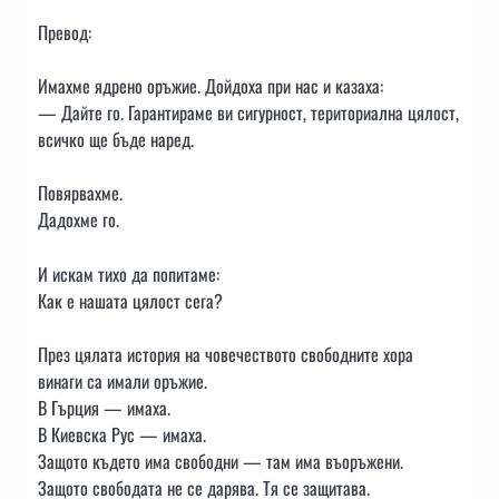
Превод:
Имахме ядрено оръжие. Дойдоха при нас и казаха:
— Дайте го. Гарантираме ви сигурност, териториална цялост,
всичко ще бъде наред.
Повярвахме.
Дадохме го.
И искам тихо да попитаме:
Как е нашата цялост сега?
През цялата история на човечеството свободните хора
винаги са имали оръжие.
В Гърция — имаха.
В Киевска Рус — имаха.
Защото където има свободни — там има въоръжени.
Защото свободата не се дарява. Тя се защитава.