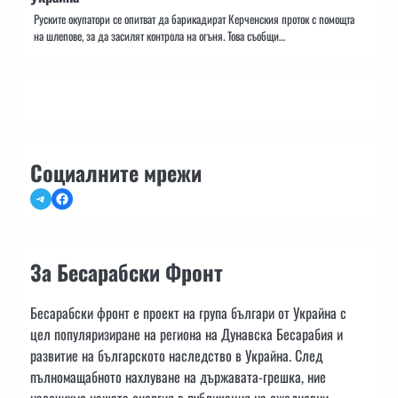
Руските окупатори се опитват да барикадират Керченския проток с помощта
на шлепове, за да засилят контрола на огъня. Това съобщи…
Социалните мрежи
Telegram
Facebook
За Бесарабски Фронт
Бесарабски фронт е проект на група българи от Украйна с
цел популяризиране на региона на Дунавска Бесарабия и
развитие на българското наследство в Украйна. След
пълномащабното нахлуване на държавата-грешка, ние