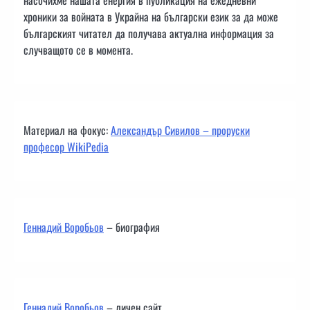
насочихме нашата енергия в публикация на ежедневни
хроники за войната в Украйна на български език за да може
българският читател да получава актуална информация за
случващото се в момента.
Материал на фокус:
Александър Сивилов – проруски
професор WikiPedia
Геннадий Воробьов
– биография
Геннадий Воробьов
– личен сайт