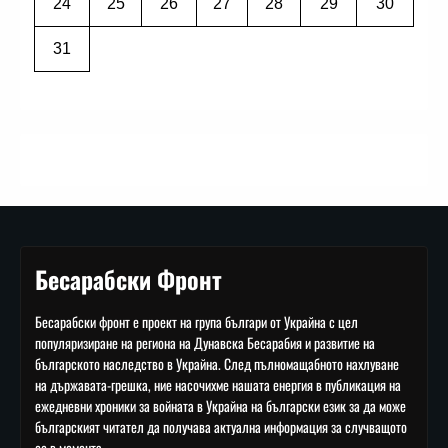
24
25
26
27
28
29
30
31
Бесарабски Фронт
Бесарабски фронт е проект на група българи от Украйна с цел
популяризиране на региона на Дунавска Бесарабия и развитие на
българското наследство в Украйна. След пълномащабното нахлуване
на държавата-грешка, ние насочихме нашата енергия в публикация на
ежедневни хроники за войната в Украйна на български език за да може
българският читател да получава актуална информация за случващото
се в момента.