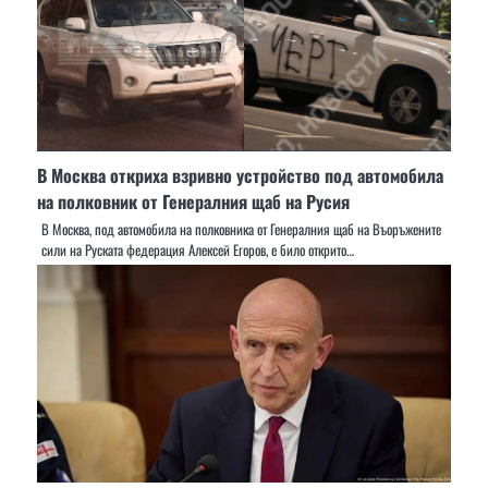
В Москва откриха взривно устройство под автомобила
на полковник от Генералния щаб на Русия
В Москва, под автомобила на полковника от Генералния щаб на Въоръжените
сили на Руската федерация Алексей Егоров, е било открито…