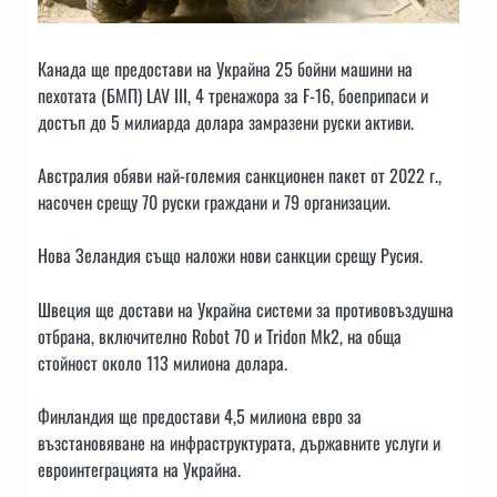
Канада ще предостави на Украйна 25 бойни машини на
пехотата (БМП) LAV III, 4 тренажора за F-16, боеприпаси и
достъп до 5 милиарда долара замразени руски активи.
Австралия обяви най-големия санкционен пакет от 2022 г.,
насочен срещу 70 руски граждани и 79 организации.
Нова Зеландия също наложи нови санкции срещу Русия.
Швеция ще достави на Украйна системи за противовъздушна
отбрана, включително Robot 70 и Tridon Mk2, на обща
стойност около 113 милиона долара.
Финландия ще предостави 4,5 милиона евро за
възстановяване на инфраструктурата, държавните услуги и
евроинтеграцията на Украйна.