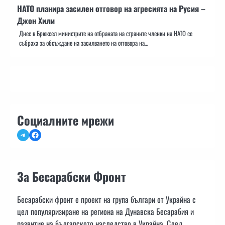
НАТО планира засилен отговор на агресията на Русия –
Джон Хили
Днес в Брюксел министрите на отбраната на страните членки на НАТО се
събраха за обсъждане на засилването на отговора на…
Социалните мрежи
Telegram
Facebook
За Бесарабски Фронт
Бесарабски фронт е проект на група българи от Украйна с
цел популяризиране на региона на Дунавска Бесарабия и
развитие на българското наследство в Украйна. След