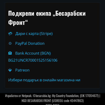
Подкрепи екипа „Бесарабски
Фронт“
💳
Дари с карта (Stripe)
💠
PayPal Donation
🏦
Bank Account (BGN)
BG21UNCR70001525156106
💎
Patreon
Избери подарък в онлайн магазина ни
Изработен от
Netpeak
. ©besarabia.bg: My Country Foundation, (EIK 177054677) |
NGO BESARABSKI FRONT (USREOU code 45447863)