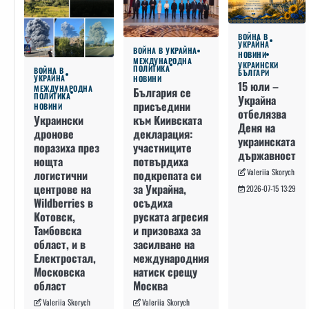
ВОЙНА В
УКРАЙНА
ВОЙНА В УКРАЙНА
НОВИНИ
МЕЖДУНАРОДНА
УКРАИНСКИ
ПОЛИТИКА
ВОЙНА В
БЪЛГАРИ
УКРАЙНА
НОВИНИ
15 юли –
МЕЖДУНАРОДНА
България се
ПОЛИТИКА
Украйна
присъедини
НОВИНИ
отбелязва
към Киивската
Украински
Деня на
декларация:
дронове
украинската
участниците
поразиха през
държавност
потвърдиха
нощта
Valeriia Skorych
подкрепата си
логистични
за Украйна,
центрове на
2026-07-15 13:29
осъдиха
Wildberries в
руската агресия
Котовск,
и призоваха за
Тамбовска
засилване на
област, и в
международния
Електростал,
натиск срещу
Московска
Москва
област
Valeriia Skorych
Valeriia Skorych