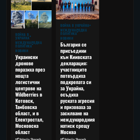
ВОЙНА В УКРАЙНА
МЕЖДУНАРОДНА
ПОЛИТИКА
ВОЙНА В
УКРАЙНА
НОВИНИ
МЕЖДУНАРОДНА
България се
ПОЛИТИКА
присъедини
НОВИНИ
към Киивската
Украински
декларация:
дронове
участниците
поразиха през
потвърдиха
нощта
подкрепата си
логистични
за Украйна,
центрове на
осъдиха
Wildberries в
руската агресия
Котовск,
и призоваха за
Тамбовска
засилване на
област, и в
международния
Електростал,
натиск срещу
Московска
Москва
област
Valeriia Skorych
Valeriia Skorych