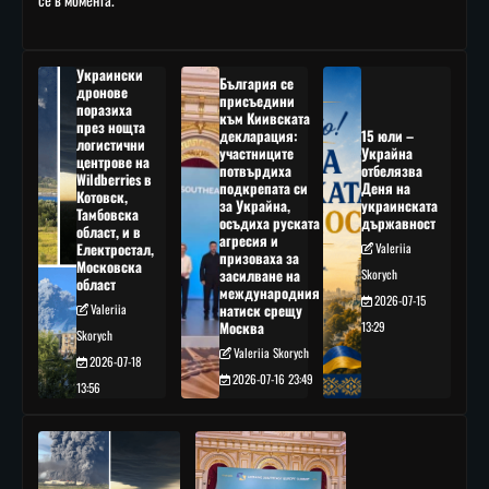
Украински
България се
дронове
присъедини
поразиха
към Киивската
през нощта
декларация:
15 юли –
логистични
участниците
Украйна
центрове на
потвърдиха
отбелязва
Wildberries в
подкрепата си
Деня на
Котовск,
за Украйна,
украинската
Тамбовска
осъдиха руската
държавност
област, и в
агресия и
Електростал,
Valeriia
призоваха за
Московска
засилване на
Skorych
област
международния
2026-07-15
Valeriia
натиск срещу
Москва
13:29
Skorych
Valeriia Skorych
2026-07-18
2026-07-16 23:49
13:56