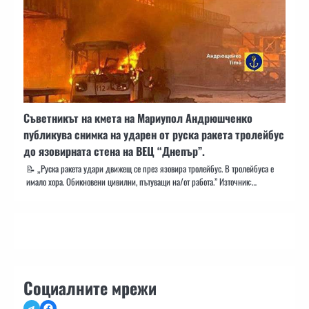
Съветникът на кмета на Мариупол Андрюшченко
публикува снимка на ударен от руска ракета тролейбус
до язовирната стена на ВЕЦ “Днепър”.
📝 „Руска ракета удари движещ се през язовира тролейбус. В тролейбуса е
имало хора. Обикновени цивилни, пътуващи на/от работа.” Източник:…
Социалните мрежи
Telegram
Facebook