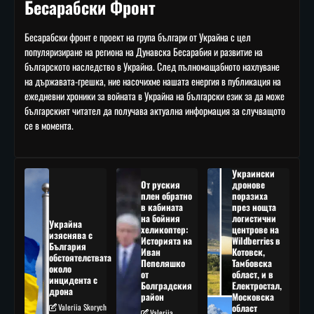
Бесарабски Фронт
Бесарабски фронт е проект на група българи от Украйна с цел
популяризиране на региона на Дунавска Бесарабия и развитие на
българското наследство в Украйна. След пълномащабното нахлуване
на държавата-грешка, ние насочихме нашата енергия в публикация на
ежедневни хроники за войната в Украйна на български език за да може
българският читател да получава актуална информация за случващото
се в момента.
Украински
От руския
дронове
плен обратно
поразиха
в кабината
през нощта
на бойния
логистични
Украйна
хеликоптер:
центрове на
изяснява с
Историята на
Wildberries в
България
Иван
Котовск,
обстоятелствата
Пепеляшко
Тамбовска
около
от
област, и в
инцидента с
Болградския
Електростал,
дрона
район
Московска
Valeriia Skorych
област
Valeriia