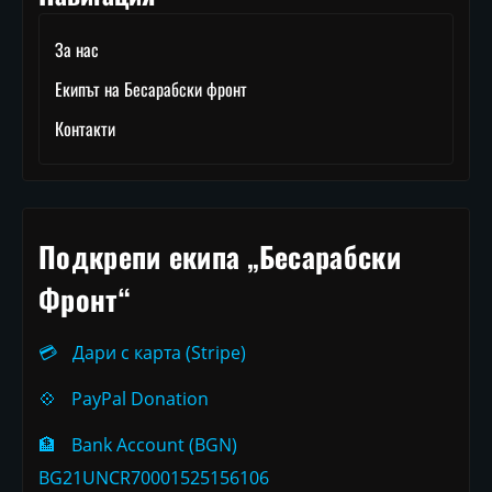
За нас
Екипът на Бесарабски фронт
Контакти
Подкрепи екипа „Бесарабски
Фронт“
💳
Дари с карта (Stripe)
💠
PayPal Donation
🏦
Bank Account (BGN)
BG21UNCR70001525156106