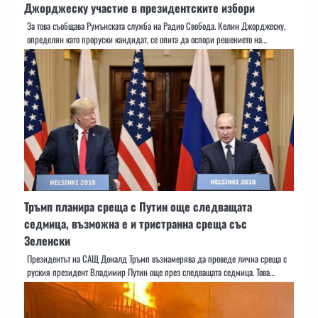
Джорджеску участие в президентските избори
За това съобщава Румънската служба на Радио Свобода. Келин Джорджеску,
определян като проруски кандидат, се опита да оспори решението на…
Тръмп планира среща с Путин още следващата
седмица, възможна е и тристранна среща със
Зеленски
Президентът на САЩ Доналд Тръмп възнамерява да проведе лична среща с
руския президент Владимир Путин още през следващата седмица. Това…