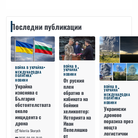
Последни публикации
ВОЙНА В
ВОЙНА В УКРАЙНА
УКРАЙНА
МЕЖДУНАРОДНА
НОВИНИ
ПОЛИТИКА
От руския
НОВИНИ
Украйна
плен
ВОЙНА В
УКРАЙНА
изяснява с
обратно в
МЕЖДУНАРОДНА
България
кабината на
ПОЛИТИКА
НОВИНИ
обстоятелствата
бойния
Украински
около
хеликоптер:
дронове
инцидента с
Историята на
поразиха през
дрона
Иван
нощта
Пепеляшко
Valeriia Skorych
логистични
от
2026-08-08 21:10