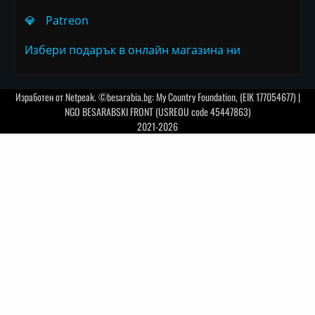
💎
Patreon
Избери подарък в онлайн магазина ни
Изработен от
Netpeak
. ©besarabia.bg: My Country Foundation, (EIK 177054677) |
NGO BESARABSKI FRONT (USREOU code 45447863)
2021-2026