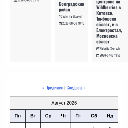
центрове на
Болградския
Wildberries в
район
Котовск,
Valeriia Skorych
Тамбовска
област, и в
2026-08-06 18:10
Електростал,
Московска
област
Valeriia Skorych
2026-07-18 13:56
« Предишен
|
Следващ »
Август 2026
Пн
Вт
Ср
Чт
Пт
Сб
Нд