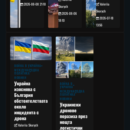
2026-08-08 21:10
Valeriia
Skorych
Skorych
2026-08-06
2026-07-18
18:10
13:56
ВОЙНА В УКРАЙНА
МЕЖДУНАРОДНА
ПОЛИТИКА
НОВИНИ
Украйна
ВОЙНА В
УКРАЙНА
изяснява с
МЕЖДУНАРОДНА
България
ПОЛИТИКА
НОВИНИ
обстоятелствата
Украински
около
дронове
инцидента с
поразиха през
дрона
нощта
Valeriia Skorych
логистични