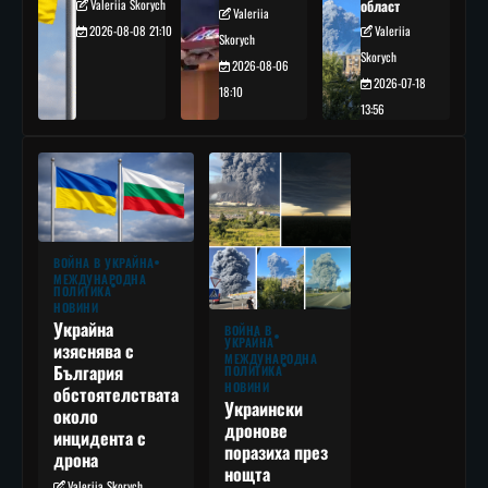
Valeriia Skorych
област
Valeriia
2026-08-08 21:10
Valeriia
Skorych
Skorych
2026-08-06
2026-07-18
18:10
13:56
ВОЙНА В УКРАЙНА
МЕЖДУНАРОДНА
ПОЛИТИКА
НОВИНИ
Украйна
ВОЙНА В
УКРАЙНА
изяснява с
МЕЖДУНАРОДНА
България
ПОЛИТИКА
НОВИНИ
обстоятелствата
Украински
около
дронове
инцидента с
поразиха през
дрона
нощта
Valeriia Skorych