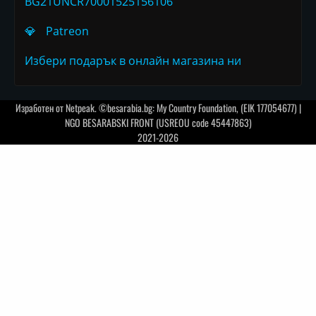
BG21UNCR70001525156106
💎
Patreon
Избери подарък в онлайн магазина ни
Изработен от
Netpeak
. ©besarabia.bg: My Country Foundation, (EIK 177054677) |
NGO BESARABSKI FRONT (USREOU code 45447863)
2021-2026