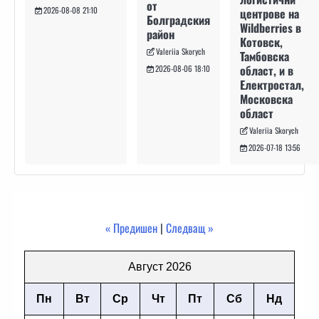
от
2026-08-08 21:10
центрове на
Болградския
Wildberries в
район
Котовск,
Valeriia Skorych
Тамбовска
област, и в
2026-08-06 18:10
Електростал,
Московска
област
Valeriia Skorych
2026-07-18 13:56
« Предишен
|
Следващ »
Август 2026
Пн
Вт
Ср
Чт
Пт
Сб
Нд