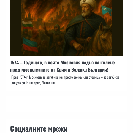
1574 – Годината, в която Московия падна на колене
пред мюсюлманите от Крим и Волжка България!
През 1574 г. Московията загубиха не просто война или столица – те загубиха
лицето си. И не пред Литва, не…
Социалните мрежи