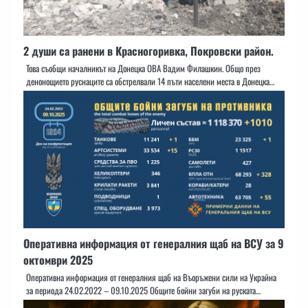
2 души са ранени в Красногоривка, Покровски район.
Това съобщи началникът на Донецка ОВА Вадим Филашкин. Общо през
денонощието руснаците са обстрелвали 14 пъти населени места в Донецка…
Оперативна информация от генералния щаб на ВСУ за 9
октомври 2025
Оперативна информация от генералния щаб на Въоръжени сили на Украйна
за периода 24.02.2022 – 09.10.2025 Общите бойни загуби на руската…