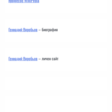
професор WikiPedia
Геннадий Воробьов
– биография
Геннадий Воробьов
– личен сайт
Контакти