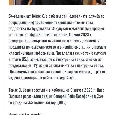
54-годишният Томас Х. е работил за Федералната служба по
оборудване, информационни технологии и техническа
поддръжка на Бундесвера. Закупувал е материали и оръжия
и е тествал отбранителни технологии. От май 2023 г.
офицерът се е свързвал няколко пъти с руски дипломати,
предлагал им сътрудничество и в крайна сметка им е предал
класифицирана информация. Предполага се, че той е служил
в отдел U5.1, занимаващ се с електронна война, и може да
предостави на ГРУ данни за системите за електронна борба.
Обвиняемият се призна за виновен и нарече мотива „страх от
ядрена ескалация на войната в Украйна“.
Томас Х. беше арестуван в Кобленц на 9 август 2023 г. Днес
Висшият регионален съд на Северен Рейн-Вестфалия в Хам
го осъди на 3,5 години затвор. [BILD]
Източник: For Freedom