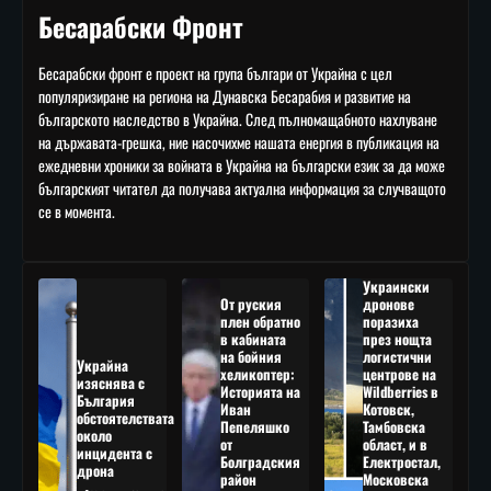
Бесарабски Фронт
Бесарабски фронт е проект на група българи от Украйна с цел
популяризиране на региона на Дунавска Бесарабия и развитие на
българското наследство в Украйна. След пълномащабното нахлуване
на държавата-грешка, ние насочихме нашата енергия в публикация на
ежедневни хроники за войната в Украйна на български език за да може
българският читател да получава актуална информация за случващото
се в момента.
Украински
От руския
дронове
плен обратно
поразиха
в кабината
през нощта
на бойния
логистични
Украйна
хеликоптер:
центрове на
изяснява с
Историята на
Wildberries в
България
Иван
Котовск,
обстоятелствата
Пепеляшко
Тамбовска
около
от
област, и в
инцидента с
Болградския
Електростал,
дрона
район
Московска