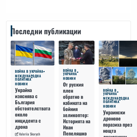
Последни публикации
ВОЙНА В
ВОЙНА В УКРАЙНА
УКРАЙНА
МЕЖДУНАРОДНА
НОВИНИ
ПОЛИТИКА
От руския
НОВИНИ
Украйна
плен
ВОЙНА В
УКРАЙНА
изяснява с
обратно в
МЕЖДУНАРОДНА
България
кабината на
ПОЛИТИКА
НОВИНИ
обстоятелствата
бойния
Украински
около
хеликоптер:
дронове
инцидента с
Историята на
поразиха през
дрона
Иван
нощта
Пепеляшко
Valeriia Skorych
логистични