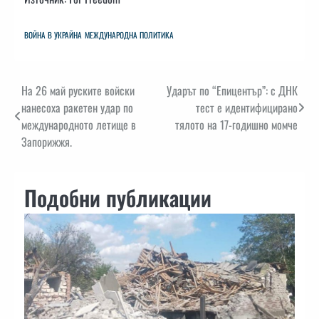
ВОЙНА В УКРАЙНА
МЕЖДУНАРОДНА ПОЛИТИКА
Навигация
На 26 май руските войски
Ударът по “Епицентър”: с ДНК
нанесоха ракетен удар по
тест е идентифицирано
международното летище в
тялото на 17-годишно момче
Запорижжя.
Подобни публикации