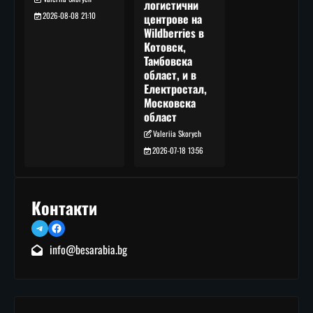
логистични
2026-08-08 21:10
центрове на
Wildberries в
Котовск,
Тамбовска
област, и в
Електростал,
Московска
област
Valeriia Skorych
2026-07-18 13:56
Контакти
Telegram
Facebook
info@besarabia.bg