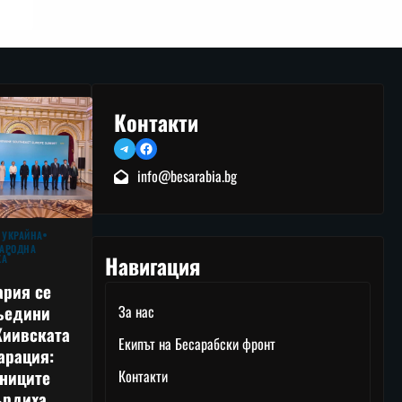
Контакти
Telegram
Facebook
info@besarabia.bg
 УКРАЙНА
АРОДНА
Навигация
КА
ария се
ъедини
За нас
Киивската
Екипът на Бесарабски фронт
арация:
тниците
Контакти
ърдиха