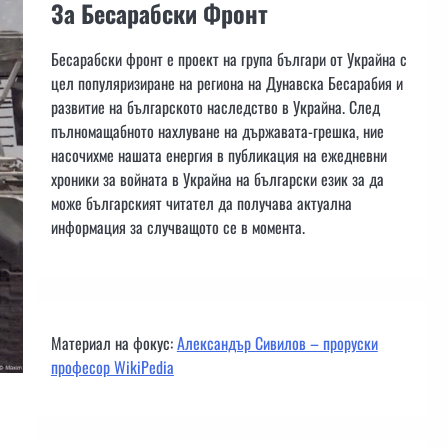
За Бесарабски Фронт
Бесарабски фронт е проект на група българи от Украйна с
цел популяризиране на региона на Дунавска Бесарабия и
развитие на българското наследство в Украйна. След
пълномащабното нахлуване на държавата-грешка, ние
насочихме нашата енергия в публикация на ежедневни
хроники за войната в Украйна на български език за да
може българският читател да получава актуална
информация за случващото се в момента.
Материал на фокус:
Александър Сивилов – проруски
професор WikiPedia