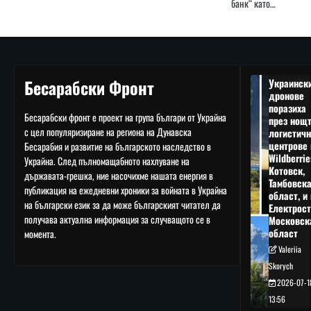
банк“ като…
Бесарабски Фронт
Украинск
дронове
поразиха
Бесарабски фронт е проект на група българи от Украйна
през нощ
с цел популяризиране на региона на Дунавска
логистичн
центрове 
Бесарабия и развитие на българското наследство в
Wildberrie
Украйна. След пълномащабното нахлуване на
Котовск,
държавата-грешка, ние насочихме нашата енергия в
Тамбовск
публикация на ежедневни хроники за войната в Украйна
област, и 
на български език за да може българският читател да
Електрост
получава актуална информация за случващото се в
Московск
област
момента.
Valeriia
Skorych
2026-07-1
13:56