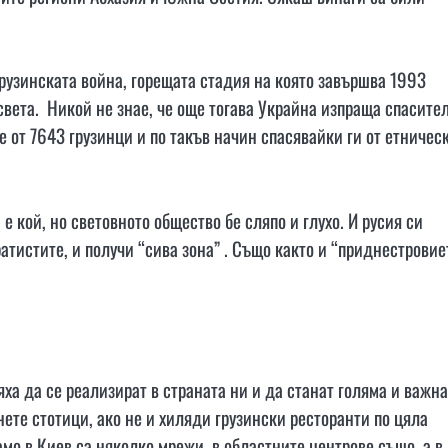
-грузинската война, горещата стадия на която завършва 1993
 света. Никой не знае, че още тогава Украйна изпраща спасите
е от 7643 грузинци и по такъв начин спасявайки ги от етничес
е кой, но световното общество бе сляпо и глухо. И русия си
атистите, и получи “сива зона” . Също както и “приднестровие
яха да се реализират в страната ни и да станат голяма и важна
ете стотици, ако не и хиляди грузински ресторанти по цяла
амо в Киев са няколко мрежи, в областните центрове също, а в