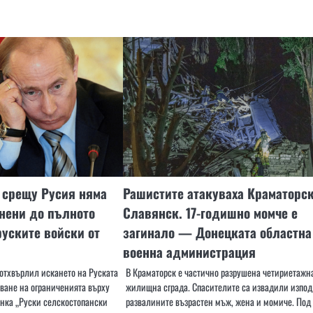
 срещу Русия няма
Рашистите атакуваха Краматорск
нени до пълното
Славянск. 17-годишно момче е
руските войски от
загинало — Донецката областна
военна администрация
 отхвърлил искането на Руската
В Краматорск е частично разрушена четириетажн
ване на ограниченията върху
жилищна сграда. Спасителите са извадили изпод
анка „Руски селскостопански
развалините възрастен мъж, жена и момиче. Под