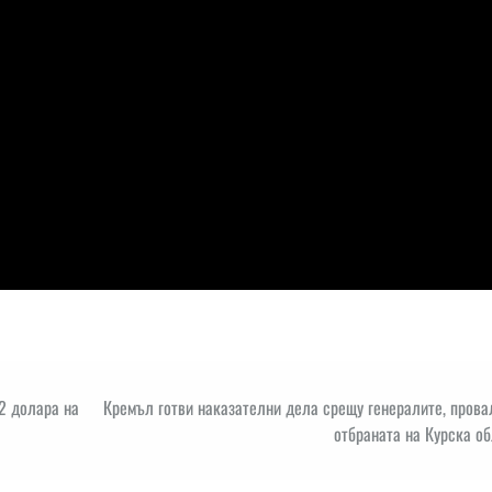
52 долара на
Кремъл готви наказателни дела срещу генералите, пров
отбраната на Курска о