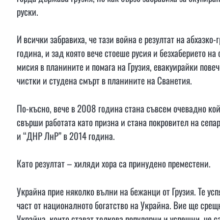
руски.
И всички забравиха, че тази война е резултат на абхазко
година, и зад която вече стоеше русия и безхаберието на
мисия в планините и помага на Грузия, евакуирайки повеч
чистки и студена смърт в планините на Сванетия.
По-късно, вече в 2008 година стана съвсем очевадно кой 
свърши работата като призна и стана покровител на сепар
и “ДНР ЛнР” в 2014 година.
Като резултат – хиляди хора са принудено преместени.
Украйна прие няколко вълни на бежанци от Грузия. Те усп
част от националното богатство на Украйна. Вие ще срещн
Украйна, които стават толкова популярни и успешни, че с