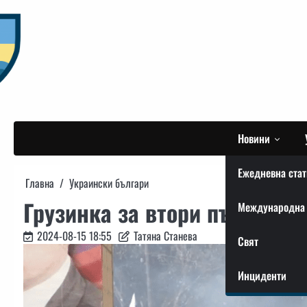
Skip
to
content
Новини
Ежедневна стат
Главна
Украински българи
Грузинка за втори път срещн
Международна 
2024-08-15 18:55
Татяна Станева
Свят
Инциденти