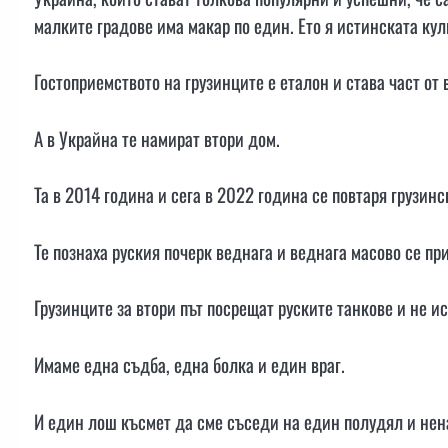
малките градове има макар по един. Ето я истинската к
Гостоприемството на грузинците е еталон и става част от
А в Украйна те намират втори дом.
Та в 2014 година и сега в 2022 година се повтаря грузин
Те познаха руския почерк веднага и веднага масово се 
Грузинците за втори път посрещат руските танкове и не и
Имаме една съдба, една болка и един враг.
И един лош късмет да сме съседи на един полудял и нена