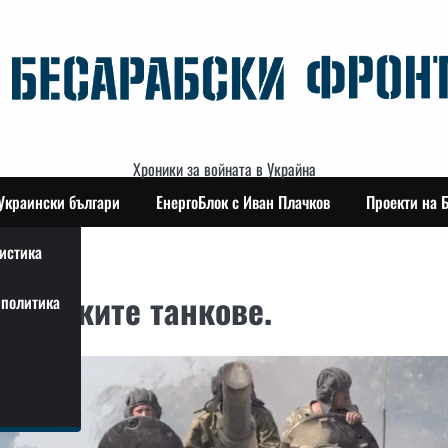
Хроники за войната в Украйна
Украински българи
ЕнергоБлок с Иван Плачков
Проекти на 
истика
а руските танкове.
политика