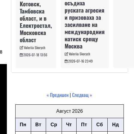
осъдиха
Котовск,
руската агресия
Тамбовска
и призоваха за
област, и в
засилване на
Електростал,
международния
Московска
натиск срещу
област
Москва
Valeriia Skorych
ев
Valeriia Skorych
2026-07-18 13:56
2026-07-16 23:49
« Предишен
|
Следващ »
Август 2026
Пн
Вт
Ср
Чт
Пт
Сб
Нд