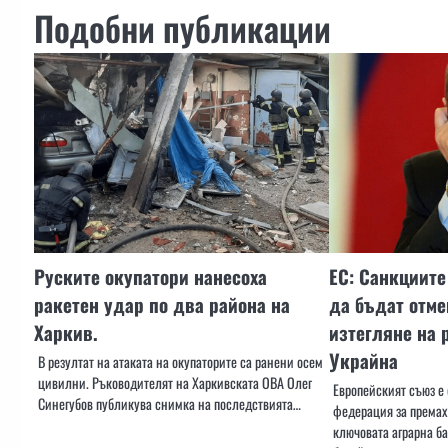
Подобни публикации
Руските окупатори нанесоха
ЕС: Санкциите
ракетен удар по два района на
да бъдат отме
Харкив.
изтегляне на 
Украйна
В резултат на атаката на окупаторите са ранени осем
цивилни. Ръководителят на Харкивската ОВА Олег
Европейският съюз е
Синегубов публикува снимка на последствията…
федерация за премах
ключовата аграрна б