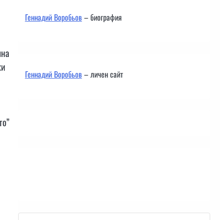
Геннадий Воробьов
– биография
лна
ки
Геннадий Воробьов
– личен сайт
то”
Контакти