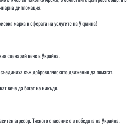
улинарна дипломация.
 висока марка в сферата на услугите на Украйна!
ския сценарий вече в Украйна.
присъединиха към доброволческото движение да помагат.
скат вече да бягат на никъде.
ситен агресор. Тяхното спасение е в победата на Украйна.