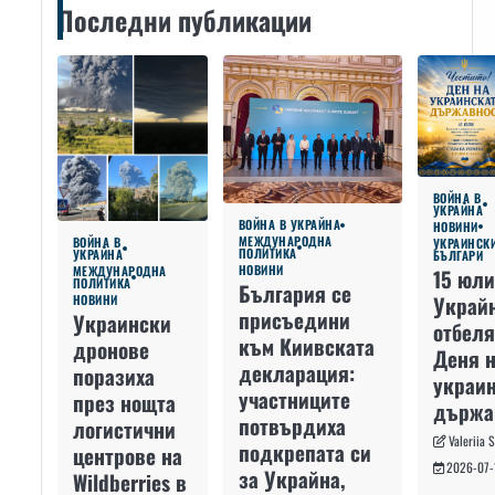
Последни публикации
ВОЙНА В
УКРАЙНА
ВОЙНА В УКРАЙНА
НОВИНИ
МЕЖДУНАРОДНА
ВОЙНА В
УКРАИНСК
ПОЛИТИКА
УКРАЙНА
БЪЛГАРИ
НОВИНИ
МЕЖДУНАРОДНА
15 юли
ПОЛИТИКА
България се
Украй
НОВИНИ
присъедини
Украински
отбеля
към Киивската
дронове
Деня 
декларация:
поразиха
украин
участниците
през нощта
държа
потвърдиха
логистични
Valeriia 
подкрепата си
центрове на
2026-07-
за Украйна,
Wildberries в