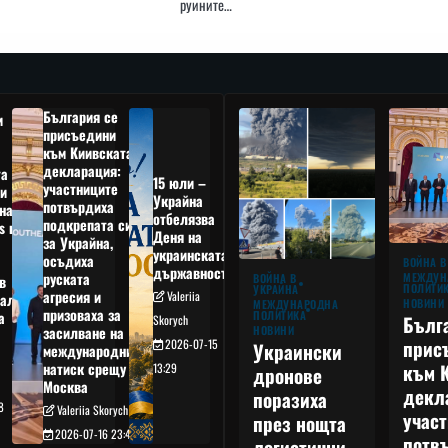
руините…
България се
и
присъедини
към Киивската
декларация:
та
15 юли –
участниците
и
Украйна
потвърдиха
на
отбелязва
подкрепата си
s в
Деня на
за Украйна,
украинската
осъдиха
а
ВОЙНА В
държавност
руската
МЕЖДУН
ВОЙНА В
в
ПОЛИТИ
УКРАЙНА
агресия и
Valeriia
ал,
НОВИНИ
МЕЖДУНАРОДНА
призоваха за
ПОЛИТИКА
а
Бълг
Skorych
НОВИНИ
засилване на
прис
2026-07-15
Украински
международния
към 
натиск срещу
13:29
дронове
Москва
декл
поразиха
8
Valeriia Skorych
учас
през нощта
2026-07-16 23:49
потв
логистични