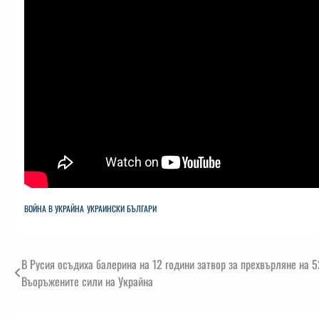
ВОЙНА В УКРАЙНА
УКРАИНСКИ БЪЛГАРИ
Навигация
В Русия осъдиха балерина на 12 години затвор за прехвърляне на 
Въоръжените сили на Украйна