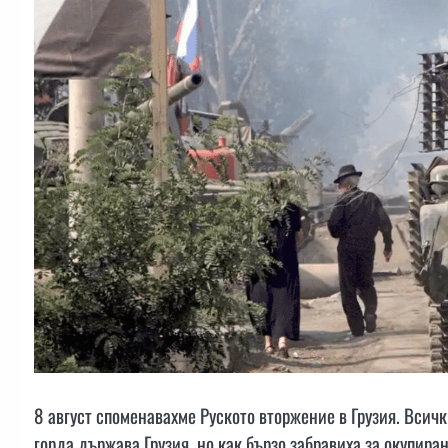
8 август споменавахме Руското вторжение в Грузия. Всич
горда държава Грузия, но как бързо забравиха за окупир