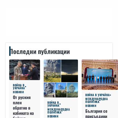
Контакти
Последни публикации
ВОЙНА В
УКРАЙНА
НОВИНИ
ВОЙНА В УКРАЙНА
От руския
МЕЖДУНАРОДНА
плен
ПОЛИТИКА
ВОЙНА В
УКРАЙНА
НОВИНИ
обратно в
МЕЖДУНАРОДНА
България се
кабината на
ПОЛИТИКА
присъедини
НОВИНИ