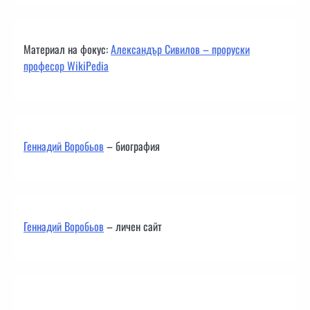
Материал на фокус:
Александър Сивилов – проруски
професор WikiPedia
Геннадий Воробьов
– биография
Геннадий Воробьов
– личен сайт