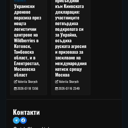
присъедини
НОВИНИ
към Киивската
Украински
декларация:
дронове
участниците
поразиха през
потвърдиха
нощта
подкрепата си
логистични
за Украйна,
центрове на
осъдиха
Wildberries в
руската агресия
Котовск,
и призоваха за
Тамбовска
засилване на
област, и в
международния
Електростал,
натиск срещу
Московска
Москва
област
Valeriia Skorych
Valeriia Skorych
2026-07-16 23:49
2026-07-18 13:56
Контакти
Telegram
Facebook