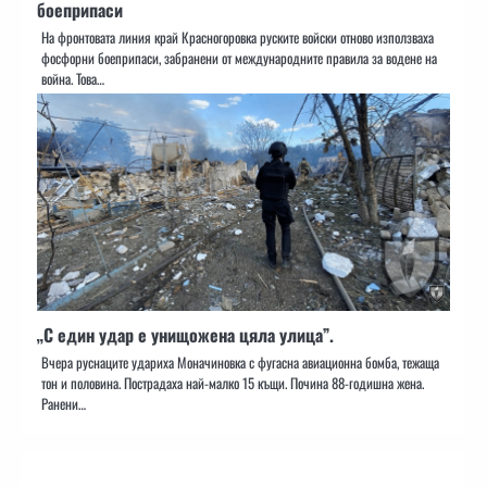
боеприпаси
На фронтовата линия край Красногоровка руските войски отново използваха
фосфорни боеприпаси, забранени от международните правила за водене на
война. Това…
„С един удар е унищожена цяла улица”.
Вчера руснаците удариха Моначиновка с фугасна авиационна бомба, тежаща
тон и половина. Пострадаха най-малко 15 къщи. Почина 88-годишна жена.
Ранени…