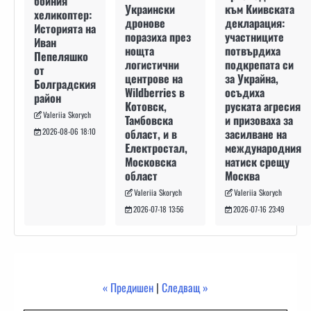
бойния
към Киивската
Украински
хеликоптер:
декларация:
дронове
Историята на
участниците
поразиха през
Иван
потвърдиха
нощта
Пепеляшко
подкрепата си
логистични
от
за Украйна,
центрове на
Болградския
осъдиха
Wildberries в
район
руската агресия
Котовск,
Valeriia Skorych
и призоваха за
Тамбовска
засилване на
област, и в
2026-08-06 18:10
международния
Електростал,
натиск срещу
Московска
Москва
област
Valeriia Skorych
Valeriia Skorych
2026-07-16 23:49
2026-07-18 13:56
« Предишен
|
Следващ »