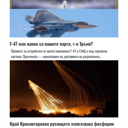
F-47 или какви са вашите карти, г-н Тръмп?
Проектът за изтребител от шесто поколение F-47 в САЩ е под сериозна
заплаха. Причината — намаляване на доставките на редкоземни…
Край Красногоровка руснаците използваха фосфорни