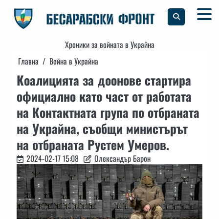
Skip
to
content
Хроники за войната в Украйна
Главна
Война в Украйна
Коалицията за доонове стартира
официално като част от работата
на Контактната група по отбраната
на Украйна, съобщи министърът
на отбраната Рустем Умеров.
2024-02-17 15:08
Олександър Барон