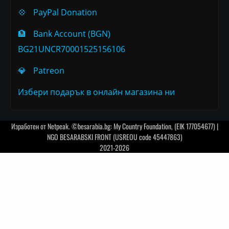
💠
PayPal Donation
🏦
Bank Account (BGN)
BG21UNCR70001525156106
💎
Patreon
Избери подарък в онлайн магазина ни
Изработен от
Netpeak
. ©besarabia.bg: My Country Foundation, (EIK 177054677) |
NGO BESARABSKI FRONT (USREOU code 45447863)
2021-2026