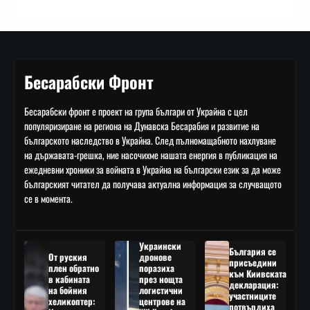
Бесарабски Фронт
Бесарабски фронт е проект на група българи от Украйна с цел
популяризиране на региона на Дунавска Бесарабия и развитие на
българското наследство в Украйна. След пълномащабното нахлуване
на държавата-грешка, ние насочихме нашата енергия в публикация на
ежедневни хроники за войната в Украйна на български език за да може
българският читател да получава актуална информация за случващото
се в момента.
Украински
България се
От руския
дронове
присъедини
плен обратно
поразиха
към Киивската
в кабината
през нощта
декларация:
на бойния
логистични
участниците
хеликоптер:
центрове на
потвърдиха