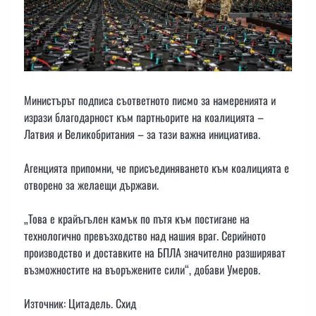
Министърът подписа съответното писмо за намеренията и
изрази благодарност към партньорите на коалицията –
Латвия и Великобритания – за тази важна инициатива.
Агенцията припомни, че присъединяването към коалицията е
отворено за желаещи държави.
„Това е крайъгълен камък по пътя към постигане на
технологично превъзходство над нашия враг. Серийното
производство и доставките на БПЛА значително разширяват
възможностите на въоръжените сили“, добави Умеров.
Източник: Цитадель. Схид