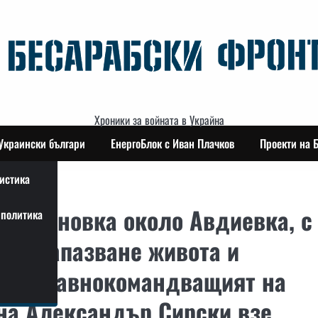
Хроники за войната в Украйна
Украински българи
ЕнергоБлок с Иван Плачков
Проекти на 
истика
 обстановка около Авдиевка, с
политика
е и запазване живота и
те, главнокомандващият на
на Александър Сирски взе