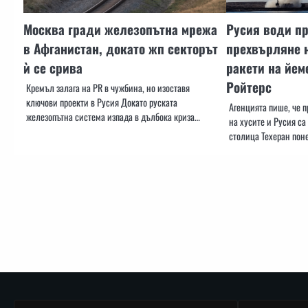
Москва гради железопътна мрежа
Русия води пр
в Афганистан, докато жп секторът
прехвърляне 
ѝ се срива
ракети на йем
Ройтерс
Кремъл залага на PR в чужбина, но изоставя
ключови проекти в Русия Докато руската
Агенцията пише, че 
железопътна система изпада в дълбока криза…
на хусите и Русия са
столица Техеран пон