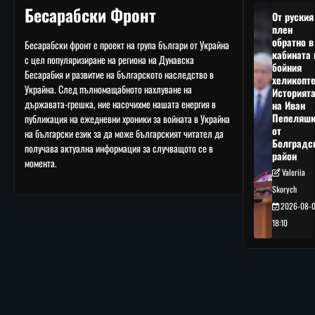
Бесарабски Фронт
От руския
плен
обратно в
Бесарабски фронт е проект на група българи от Украйна
кабината 
с цел популяризиране на региона на Дунавска
бойния
Бесарабия и развитие на българското наследство в
хеликопте
Украйна. След пълномащабното нахлуване на
Историят
държавата-грешка, ние насочихме нашата енергия в
на Иван
Пепеляшк
публикация на ежедневни хроники за войната в Украйна
от
на български език за да може българският читател да
Болградс
получава актуална информация за случващото се в
район
момента.
Valeriia
Skorych
2026-08-
18:10