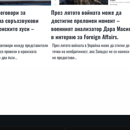
еговори за
През лятото войната може да
на свръхзвукови
достигне преломен момент –
енските хуси –
военният анализатор Дара Маси
в интервю за Foreign Affairs.
преговори между представители
През лятото войната в Украйна може да стигне до
 се провели в иранската
точка на необратимост, ако Западът не се намеси
е два пъти…
не предостави…