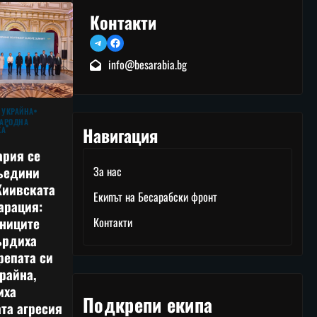
Контакти
Telegram
Facebook
info@besarabia.bg
 УКРАЙНА
АРОДНА
Навигация
КА
ария се
ъедини
За нас
Киивската
Екипът на Бесарабски фронт
арация:
тниците
Контакти
ърдиха
репата си
райна,
иха
Подкрепи екипа
та агресия