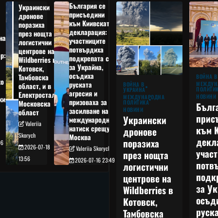
България се
Украински
присъедини
дронове
към Киивската
поразиха
декларация:
през нощта
на
участниците
логистични
потвърдиха
центрове на
р:
подкрепата си
Wildberries в
а
за Украйна,
Котовск,
осъдиха
Тамбовска
ВОЙНА В
о
руската
МЕЖДУН
ВОЙНА В
област, и в
ПОЛИТИ
УКРАЙНА
агресия и
Електростал,
НОВИНИ
МЕЖДУНАРОДНА
кия
призоваха за
ПОЛИТИКА
Московска
Бълг
НОВИНИ
засилване на
област
прис
Украински
международния
Valeriia
към 
натиск срещу
дронове
Skorych
Москва
декл
поразиха
06
2026-07-18
Valeriia Skorych
учас
през нощта
13:56
2026-07-16 23:49
потв
логистични
подк
центрове на
за Ук
Wildberries в
осъд
Котовск,
руска
Тамбовска