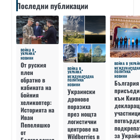
Последни публикации
ВОЙНА В
УКРАЙНА
НОВИНИ
От руския
ВОЙНА В УКРАЙ
МЕЖДУНАРОДН
ВОЙНА В
плен
ПОЛИТИКА
УКРАЙНА
НОВИНИ
МЕЖДУНАРОДНА
обратно в
ПОЛИТИКА
България
НОВИНИ
кабината на
присъеди
Украински
бойния
към Киив
дронове
хеликоптер:
декларац
поразиха
Историята на
участниц
през нощта
Иван
потвърди
логистични
Пепеляшко
подкрепа
центрове на
от
за Украйн
Wildberries в
Болградския