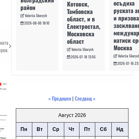
осъдиха
Котовск,
район
руската а
Тамбовска
Valeriia Skorych
и призова
област, и в
2026-08-06 18:10
засилван
Електростал,
междуна
Московска
натиск с
област
тната
Москва
еров.
Valeriia Skorych
Valeriia Skoryc
2026-07-18 13:56
2026-07-16 23
« Предишен
|
Следващ »
Август 2026
Пн
Вт
Ср
Чт
Пт
Сб
Нд