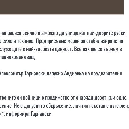
 направиха всичко възможно да унищожат най-добрите руски
ва сила и техника. Предприемаме мерки за стабилизиране на
служещите е най-високата ценност. Все пак ще се върнем в
главнокомандващ.
 Александър Тарнавски напусна Авдиевка на предварително
бствените си войници с предимство от снаряди десет към едно,
шение. Не е допуснато обкръжение, личният състав е изтеглен,
и“, информира Тарнавски.