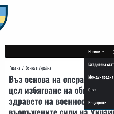
Skip
to
content
Новини
Ежедневна стат
Главна
Война в Украйна
Въз основа на оперативната
Международна 
цел избягване на обкръжени
Свят
здравето на военнослужещи
Инциденти
въоръжените сили на Украй