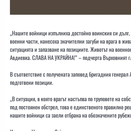
„Нашите войници изпълниха достойно воинския си дълг,
военни части, нанесоха значителни загуби на врага в жи
ситуацията и запазване на позициите. Животът на военно
Авдиевка. СЛАВА НА УКРАЙНА!“ – подчерта Върховният 
В съответствие с получената заповед бригадния генерал
подготвени позиции.
„В ситуация, в която врагът настъпва по труповете на со
под постоянен обстрел, това е единственото правилно ре
нашите войници са заели отбрана на обозначените рубеж