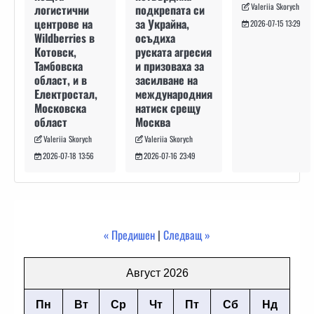
Valeriia Skorych
подкрепата си
логистични
за Украйна,
центрове на
2026-07-15 13:29
осъдиха
Wildberries в
руската агресия
Котовск,
и призоваха за
Тамбовска
засилване на
област, и в
международния
Електростал,
натиск срещу
Московска
Москва
област
Valeriia Skorych
Valeriia Skorych
2026-07-16 23:49
2026-07-18 13:56
« Предишен
|
Следващ »
Август 2026
Пн
Вт
Ср
Чт
Пт
Сб
Нд