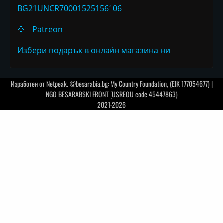
BG21UNCR70001525156106
💎
Patreon
Избери подарък в онлайн магазина ни
Изработен от
Netpeak
. ©besarabia.bg: My Country Foundation, (EIK 177054677) |
NGO BESARABSKI FRONT (USREOU code 45447863)
2021-2026