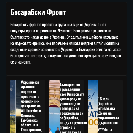
Бесарабски Фронт
Бесарабски фронт е проект на група българи от Украйна с цел
популяризиране на региона на Дунавска Бесарабия и развитие на
българското наследство в Украйна. След пълномащабното нахлуване
на държавата-грешка, ние насочихме нашата енергия в публикация на
ежедневни хроники за войната в Украйна на български език за да може
българският читател да получава актуална информация за случващото
се в момента.
Украински
България се
дронове
присъедини
поразиха
към Киивската
през нощта
декларация:
15 юли –
логистични
участниците
Украйна
центрове на
потвърдиха
отбелязва
Wildberries в
подкрепата си
Деня на
Котовск,
за Украйна,
украинската
Тамбовска
осъдиха руската
държавност
област, и в
агресия и
Електростал,
Valeriia
призоваха за