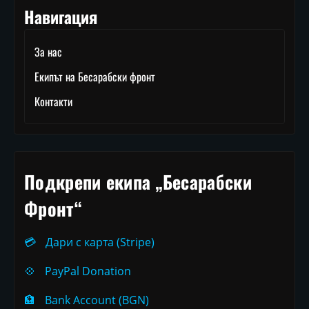
Навигация
За нас
Екипът на Бесарабски фронт
Контакти
Подкрепи екипа „Бесарабски
Фронт“
💳
Дари с карта (Stripe)
💠
PayPal Donation
🏦
Bank Account (BGN)