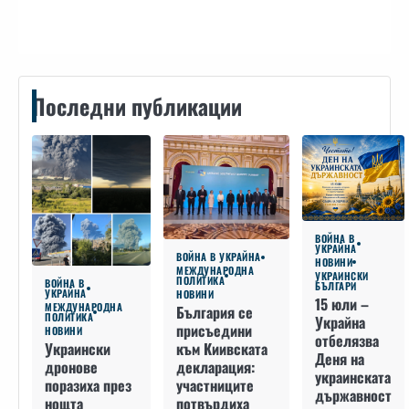
Последни публикации
ВОЙНА В
УКРАЙНА
ВОЙНА В УКРАЙНА
НОВИНИ
МЕЖДУНАРОДНА
УКРАИНСКИ
ПОЛИТИКА
ВОЙНА В
БЪЛГАРИ
УКРАЙНА
НОВИНИ
15 юли –
МЕЖДУНАРОДНА
България се
ПОЛИТИКА
Украйна
присъедини
НОВИНИ
отбелязва
към Киивската
Украински
Деня на
декларация:
дронове
украинската
участниците
поразиха през
държавност
потвърдиха
нощта