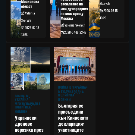
Московска
засилване на
Skorych
област
международния
2026-07-15
Valeriia
натиск срещу
Москва
13:29
Skorych
Valeriia Skorych
2026-07-18
2026-07-16 23:49
13:56
ВОЙНА В УКРАЙНА
МЕЖДУНАРОДНА
ПОЛИТИКА
ВОЙНА В
УКРАЙНА
НОВИНИ
МЕЖДУНАРОДНА
България се
ПОЛИТИКА
присъедини
НОВИНИ
към Киивската
Украински
декларация:
дронове
участниците
поразиха през