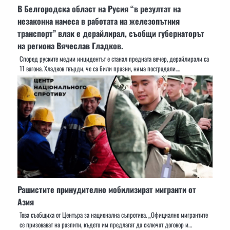
В Белгородска област на Русия “в резултат на
незаконна намеса в работата на железопътния
транспорт” влак е дерайлирал, съобщи губернаторът
на региона Вячеслав Гладков.
Според руските медии инцидентът е станал предната вечер, дерайлирали са
11 вагона. Хладков твърди, че са били празни, няма пострадали.…
Рашистите принудително мобилизират мигранти от
Азия
Това съобщиха от Центъра за национална съпротива. „Официално мигрантите
се призовават на разпити, където им предлагат да сключат договор и…