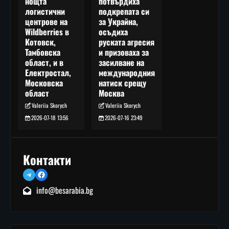
потвърдиха
нощта
подкрепата си
логистични
за Украйна,
центрове на
осъдиха
Wildberries в
руската агресия
Котовск,
и призоваха за
Тамбовска
засилване на
област, и в
международния
Електростал,
натиск срещу
Московска
Москва
област
Valeriia Skorych
Valeriia Skorych
2026-07-16 23:49
2026-07-18 13:56
Контакти
Telegram
Facebook
info@besarabia.bg