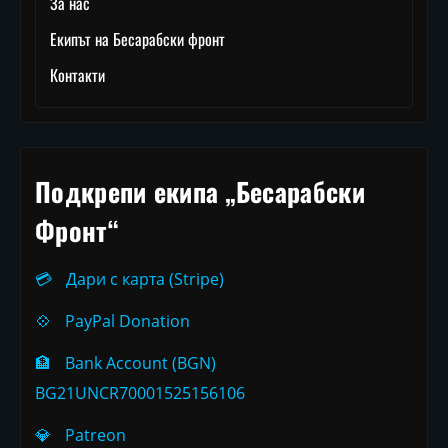
За нас
Екипът на Бесарабски фронт
Контакти
Подкрепи екипа „Бесарабски
Фронт“
💳
Дари с карта (Stripe)
💠
PayPal Donation
🏦
Bank Account (BGN)
BG21UNCR70001525156106
💎
Patreon