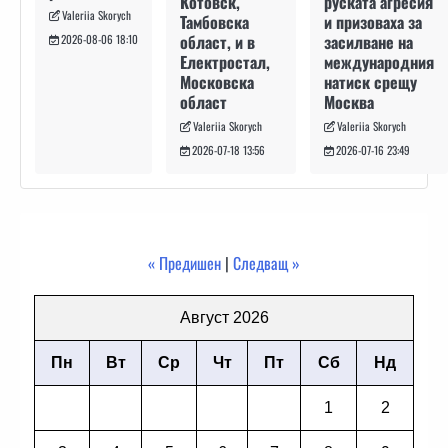
руската агресия
Котовск,
Valeriia Skorych
и призоваха за
Тамбовска
засилване на
област, и в
2026-08-06 18:10
международния
Електростал,
натиск срещу
Московска
Москва
област
Valeriia Skorych
Valeriia Skorych
2026-07-16 23:49
2026-07-18 13:56
« Предишен
|
Следващ »
Август 2026
Пн
Вт
Ср
Чт
Пт
Сб
Нд
1
2