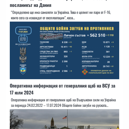
посланикът на Дания
“Определено ще има самолети за Украйна. Това е целият ни парк от F-16,
които сега са изваждат от експлоатация”, каза…
Оперативна информация от генералния щаб на ВСУ за
17 юли 2024
Оперативна информация от генералния щаб на Въоръжени сили на Украйна
за периода 24.02.2022 – 17.07.2024 Общите бойни загуби на руската…