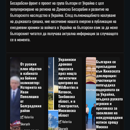
Бесарабски фронт е проект на група българи от Украйна с цел
популяризиране на региона на Дунавска Бесарабия и развитие на
българското наследство в Украйна. След пълномащабното нахлуване
на държавата-грешка, ние насочихме нашата енергия в публикация на
ежедневни хроники за войната в Украйна на български език за да може
българският читател да получава актуална информация за случващото
се в момента.
Украински
България се
От руския
дронове
присъедини
плен обратно
поразиха
към Киивската
в кабината
през нощта
декларация:
на бойния
логистични
участниците
хеликоптер:
центрове на
потвърдиха
Историята на
Wildberries в
подкрепата си
Иван
Котовск,
за Украйна,
Пепеляшко
Тамбовска
осъдиха руската
от
област, и в
агресия и
Болградския
Електростал,
призоваха за
район
Московска
засилване на
област
Valeriia
международния
Valeriia
натиск срещу
Skorych
Москва
Skorych