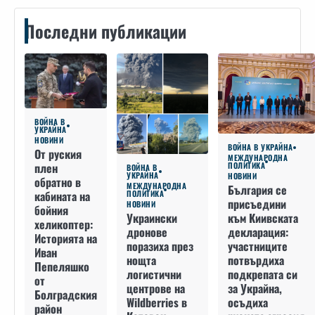
Последни публикации
ВОЙНА В
УКРАЙНА
НОВИНИ
ВОЙНА В УКРАЙНА
От руския
МЕЖДУНАРОДНА
плен
ПОЛИТИКА
ВОЙНА В
УКРАЙНА
НОВИНИ
обратно в
МЕЖДУНАРОДНА
България се
кабината на
ПОЛИТИКА
присъедини
НОВИНИ
бойния
към Киивската
Украински
хеликоптер:
декларация:
дронове
Историята на
участниците
поразиха през
Иван
потвърдиха
нощта
Пепеляшко
подкрепата си
логистични
от
за Украйна,
центрове на
Болградския
осъдиха
Wildberries в
район