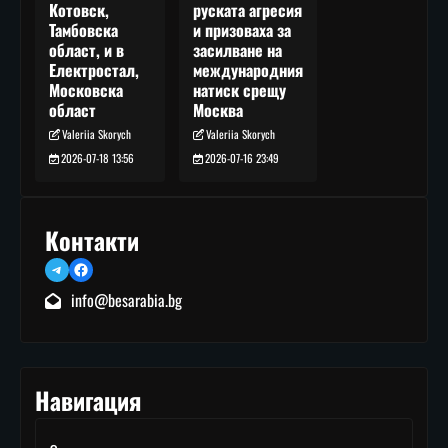
руската агресия
Котовск,
и призоваха за
Тамбовска
засилване на
област, и в
международния
Електростал,
натиск срещу
Московска
Москва
област
Valeriia Skorych
Valeriia Skorych
2026-07-16 23:49
2026-07-18 13:56
Контакти
Telegram
Facebook
info@besarabia.bg
Навигация