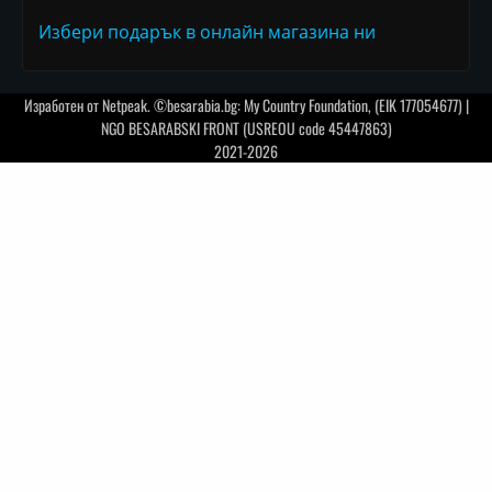
Избери подарък в онлайн магазина ни
Изработен от
Netpeak
. ©besarabia.bg: My Country Foundation, (EIK 177054677) |
NGO BESARABSKI FRONT (USREOU code 45447863)
2021-2026