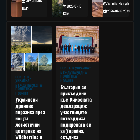
2026-08-06
Valeriia Skorych
2026-07-18
18:10
2026-07-16 23:49
13:56
ВОЙНА В УКРАЙНА
МЕЖДУНАРОДНА
ПОЛИТИКА
ВОЙНА В
УКРАЙНА
НОВИНИ
МЕЖДУНАРОДНА
България се
ПОЛИТИКА
присъедини
НОВИНИ
към Киивската
Украински
декларация:
дронове
участниците
поразиха през
потвърдиха
нощта
подкрепата си
логистични
за Украйна,
центрове на
осъдиха
Wildberries в