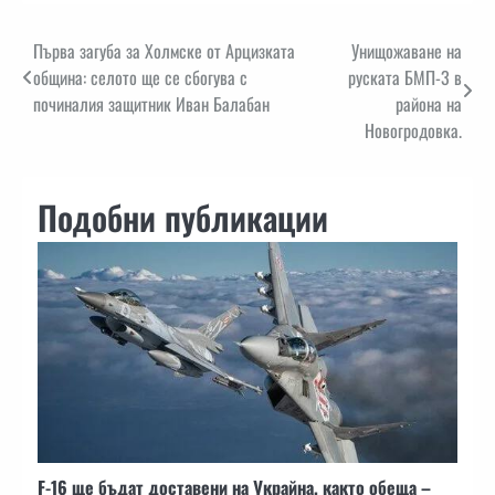
Навигация
Първа загуба за Холмске от Арцизката
Унищожаване на
община: селото ще се сбогува с
руската БМП-3 в
починалия защитник Иван Балабан
района на
Новогродовка.
Подобни публикации
F-16 ще бъдат доставени на Украйна, както обеща –