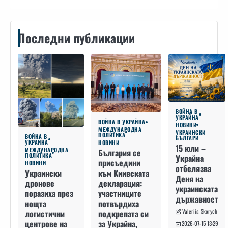
Последни публикации
ВОЙНА В
УКРАЙНА
ВОЙНА В УКРАЙНА
НОВИНИ
МЕЖДУНАРОДНА
УКРАИНСКИ
ПОЛИТИКА
ВОЙНА В
БЪЛГАРИ
УКРАЙНА
НОВИНИ
15 юли –
МЕЖДУНАРОДНА
България се
ПОЛИТИКА
Украйна
присъедини
НОВИНИ
отбелязва
към Киивската
Украински
Деня на
декларация:
дронове
украинската
участниците
поразиха през
държавност
потвърдиха
нощта
Valeriia Skorych
подкрепата си
логистични
за Украйна,
центрове на
2026-07-15 13:29