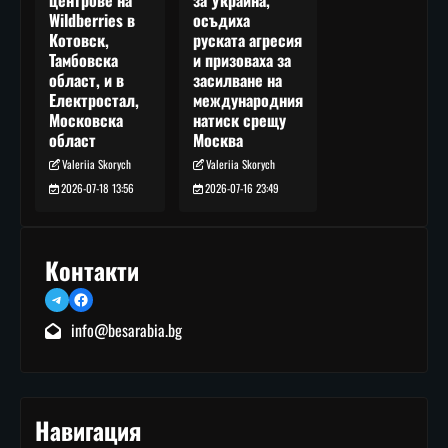
за Украйна,
центрове на
осъдиха
Wildberries в
руската агресия
Котовск,
и призоваха за
Тамбовска
засилване на
област, и в
международния
Електростал,
натиск срещу
Московска
Москва
област
Valeriia Skorych
Valeriia Skorych
2026-07-16 23:49
2026-07-18 13:56
Контакти
Telegram
Facebook
info@besarabia.bg
Навигация