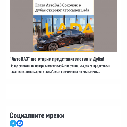
“АвтоВАЗ” ще открие представителство в Дубай
То ще се появи на централната автомобилна улица, където са представени
„всички водещи марки в света“, каза президентът на компанията…
Социалните мрежи
Telegram
Facebook