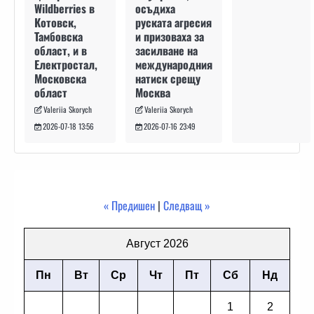
осъдиха
Wildberries в
руската агресия
Котовск,
и призоваха за
Тамбовска
засилване на
област, и в
международния
Електростал,
натиск срещу
Московска
Москва
област
Valeriia Skorych
Valeriia Skorych
2026-07-16 23:49
2026-07-18 13:56
« Предишен
|
Следващ »
Август 2026
Пн
Вт
Ср
Чт
Пт
Сб
Нд
1
2