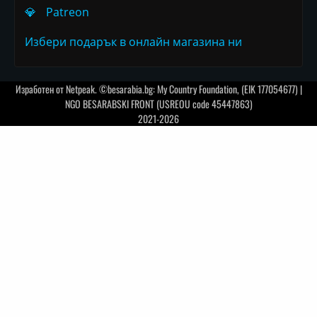
💎
Patreon
Избери подарък в онлайн магазина ни
Изработен от
Netpeak
. ©besarabia.bg: My Country Foundation, (EIK 177054677) |
NGO BESARABSKI FRONT (USREOU code 45447863)
2021-2026