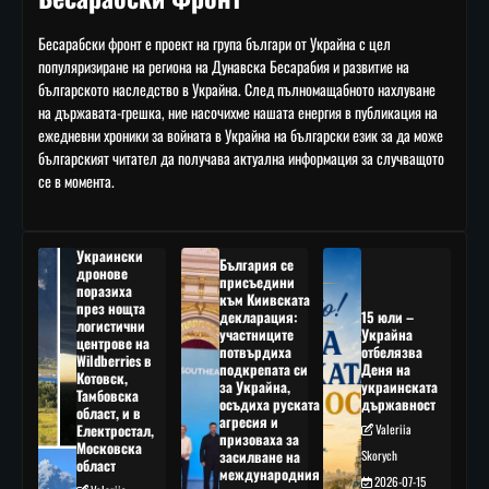
Бесарабски фронт е проект на група българи от Украйна с цел
популяризиране на региона на Дунавска Бесарабия и развитие на
българското наследство в Украйна. След пълномащабното нахлуване
на държавата-грешка, ние насочихме нашата енергия в публикация на
ежедневни хроники за войната в Украйна на български език за да може
българският читател да получава актуална информация за случващото
се в момента.
Украински
България се
дронове
присъедини
поразиха
към Киивската
през нощта
декларация:
15 юли –
логистични
участниците
Украйна
центрове на
потвърдиха
отбелязва
Wildberries в
подкрепата си
Деня на
Котовск,
за Украйна,
украинската
Тамбовска
осъдиха руската
държавност
област, и в
агресия и
Електростал,
Valeriia
призоваха за
Московска
засилване на
Skorych
област
международния
2026-07-15