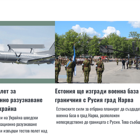
лет за
Естония ще изгради военна база
нно разузнаване
граничния с Русия град Нарва
крайна
Естонските сили за отбрана планират да създада
военна база в град Нарва, разположен
ни на Украйна шведски
непосредствено до границата с Русия. Това съоб
кационно разузнаване
 и извърши тестов полет над