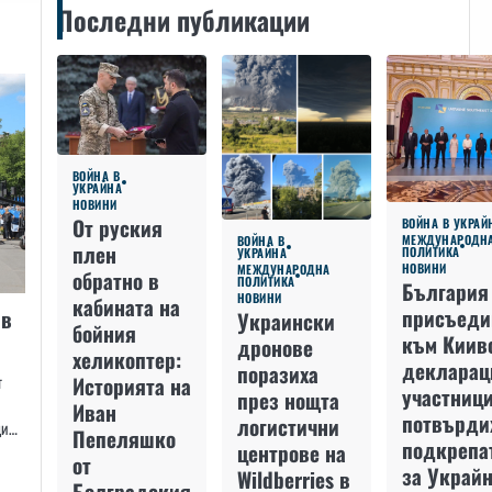
Последни публикации
ВОЙНА В
УКРАЙНА
НОВИНИ
От руския
ВОЙНА В УКРАЙ
МЕЖДУНАРОДН
ВОЙНА В
плен
ПОЛИТИКА
УКРАЙНА
НОВИНИ
МЕЖДУНАРОДНА
обратно в
ПОЛИТИКА
България
НОВИНИ
кабината на
присъеди
 в
Украински
бойния
към Киив
дронове
хеликоптер:
декларац
поразиха
Историята на
т
участниц
през нощта
Иван
потвърди
логистични
щи…
Пепеляшко
подкрепа
центрове на
от
за Украйн
Wildberries в
Болградския