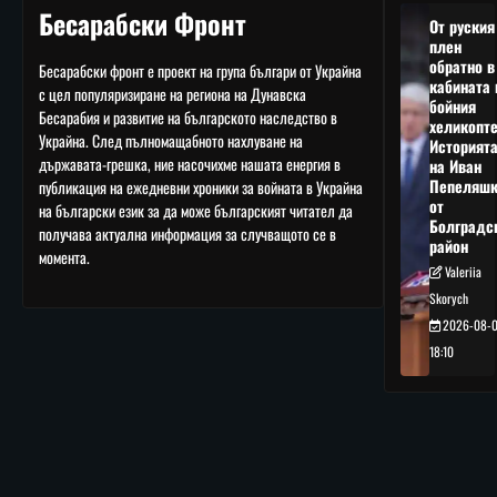
Бесарабски Фронт
От руския
плен
обратно в
Бесарабски фронт е проект на група българи от Украйна
кабината 
с цел популяризиране на региона на Дунавска
бойния
Бесарабия и развитие на българското наследство в
хеликопте
Украйна. След пълномащабното нахлуване на
Историят
държавата-грешка, ние насочихме нашата енергия в
на Иван
Пепеляшк
публикация на ежедневни хроники за войната в Украйна
от
на български език за да може българският читател да
Болградс
получава актуална информация за случващото се в
район
момента.
Valeriia
Skorych
2026-08-
18:10