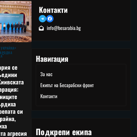
Контакти
Telegram
Facebook
info@besarabia.bg
 УКРАЙНА
АРОДНА
Навигация
КА
ария се
ъедини
За нас
Киивската
Екипът на Бесарабски фронт
арация:
тниците
Контакти
ърдиха
репата си
райна,
иха
Подкрепи екипа
та агресия