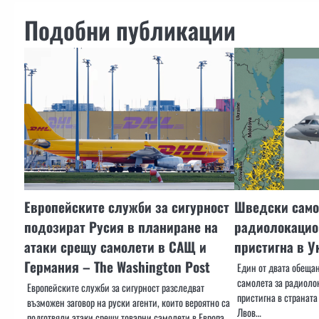
Подобни публикации
Европейските служби за сигурност
Шведски само
подозират Русия в планиране на
радиолокацио
атаки срещу самолети в САЩ и
пристигна в У
Германия – The Washington Post
Един от двата обеща
самолета за радиоло
Европейските служби за сигурност разследват
пристигна в страната
възможен заговор на руски агенти, които вероятно са
Лвов…
подготвяли атаки срещу товарни самолети в Европа…