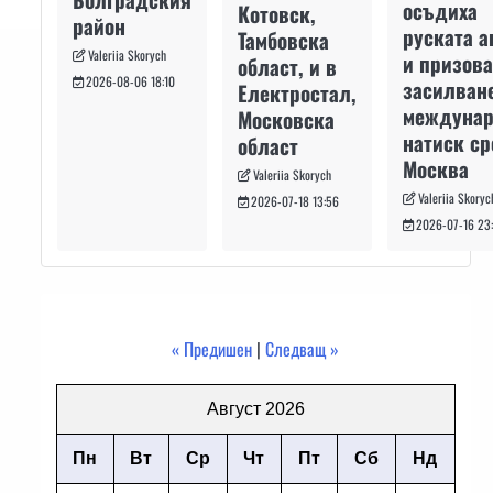
осъдиха
Котовск,
район
руската а
Тамбовска
Valeriia Skorych
и призова
област, и в
2026-08-06 18:10
засилван
Електростал,
междуна
Московска
натиск с
област
Москва
Valeriia Skorych
Valeriia Skoryc
2026-07-18 13:56
2026-07-16 23
« Предишен
|
Следващ »
Август 2026
Пн
Вт
Ср
Чт
Пт
Сб
Нд