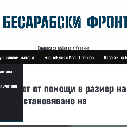
Хроники за войната в Украйна
Украински българи
ЕнергоБлок с Иван Плачков
Проекти на 
истика
 пакет от помощи в размер на
политика
 за възстановяване на