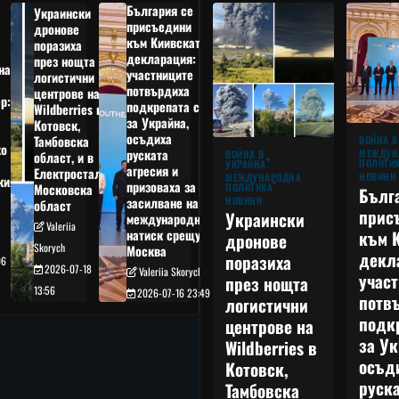
България се
Украински
присъедини
дронове
към Киивската
поразиха
декларация:
през нощта
на
участниците
логистични
потвърдиха
центрове на
р:
подкрепата си
Wildberries в
а
за Украйна,
Котовск,
осъдиха
Тамбовска
ВОЙНА В
о
руската
МЕЖДУН
ВОЙНА В
област, и в
ПОЛИТИ
УКРАЙНА
агресия и
Електростал,
НОВИНИ
МЕЖДУНАРОДНА
кия
призоваха за
ПОЛИТИКА
Московска
Бълг
НОВИНИ
засилване на
област
прис
Украински
международния
Valeriia
към 
натиск срещу
дронове
Skorych
Москва
декл
поразиха
06
2026-07-18
Valeriia Skorych
учас
през нощта
13:56
2026-07-16 23:49
потв
логистични
подк
центрове на
за Ук
Wildberries в
осъд
Котовск,
руска
Тамбовска