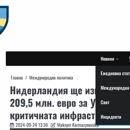
Skip
to
content
Новини
Ежедневна стат
Главна
Международна политика
Нидерландия ще изпрати нов
Международна 
209,5 млн. евро за Украйна
Свят
критичната инфраструктура
Инциденти
2024-09-24 13:36
Maksym Karmazynovskyi