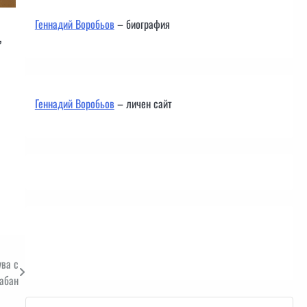
Геннадий Воробьов
– биография
,
Геннадий Воробьов
– личен сайт
Контакти
ува с
абан