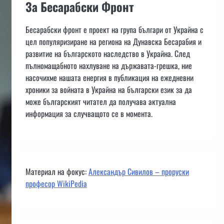
За Бесарабски Фронт
Бесарабски фронт е проект на група българи от Украйна с
цел популяризиране на региона на Дунавска Бесарабия и
развитие на българското наследство в Украйна. След
пълномащабното нахлуване на държавата-грешка, ние
насочихме нашата енергия в публикация на ежедневни
хроники за войната в Украйна на български език за да
може българският читател да получава актуална
информация за случващото се в момента.
Материал на фокус:
Александър Сивилов – проруски
професор WikiPedia