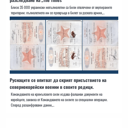
Близо 35 000 украински непълнолетни са били отвлечени от окупираните
територии; пълнолетието им се превръща в билет за руската армия,…
Руснаците се опитват да скрият присъствието на
севернокорейски военни в своите редици.
Командването на кремълските сили издава фалшиви документи на
корейците, заявиха от Командването на силите за специални операции.
Според разшифровани данни,…