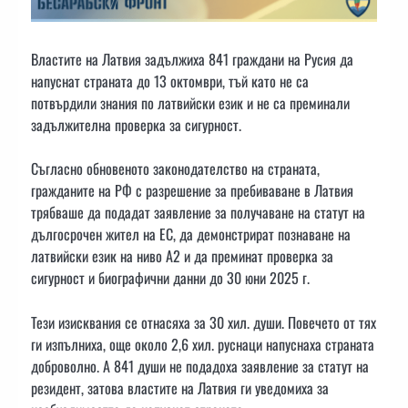
Властите на Латвия задължиха 841 граждани на Русия да
напуснат страната до 13 октомври, тъй като не са
потвърдили знания по латвийски език и не са преминали
задължителна проверка за сигурност.
Съгласно обновеното законодателство на страната,
гражданите на РФ с разрешение за пребиваване в Латвия
трябваше да подадат заявление за получаване на статут на
дългосрочен жител на ЕС, да демонстрират познаване на
латвийски език на ниво A2 и да преминат проверка за
сигурност и биографични данни до 30 юни 2025 г.
Тези изисквания се отнасяха за 30 хил. души. Повечето от тях
ги изпълниха, още около 2,6 хил. руснаци напуснаха страната
доброволно. А 841 души не подадоха заявление за статут на
резидент, затова властите на Латвия ги уведомиха за