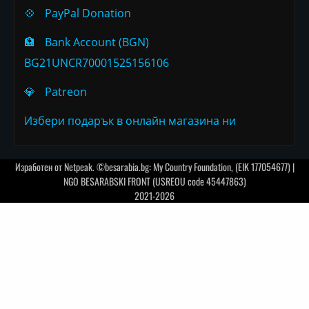
💠
PayPal Donation
🏦
Bank Account (BGN)
BG21UNCR70001525156106
💎
Patreon
Избери подарък в онлайн магазина ни
Изработен от
Netpeak
. ©besarabia.bg: My Country Foundation, (EIK 177054677) |
NGO BESARABSKI FRONT (USREOU code 45447863)
2021-2026