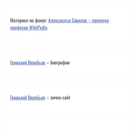
Материал на фокус:
Александър Сивилов – проруски
професор WikiPedia
Геннадий Воробьов
– биография
Геннадий Воробьов
– личен сайт