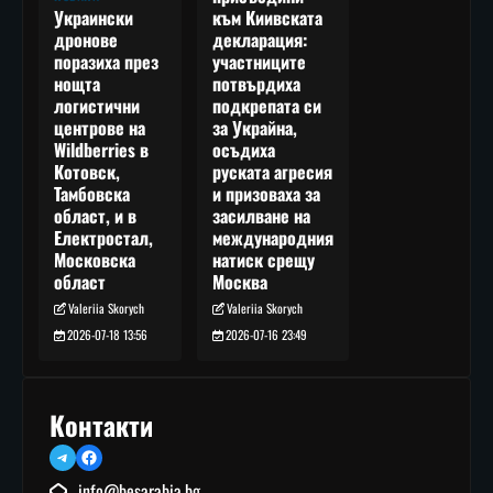
към Киивската
Украински
декларация:
дронове
участниците
поразиха през
потвърдиха
нощта
подкрепата си
логистични
за Украйна,
центрове на
осъдиха
Wildberries в
руската агресия
Котовск,
и призоваха за
Тамбовска
засилване на
област, и в
международния
Електростал,
натиск срещу
Московска
Москва
област
Valeriia Skorych
Valeriia Skorych
2026-07-16 23:49
2026-07-18 13:56
Контакти
Telegram
Facebook
info@besarabia.bg