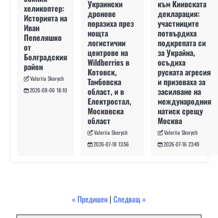
към Киивската
Украински
хеликоптер:
декларация:
дронове
Историята на
участниците
поразиха през
Иван
потвърдиха
нощта
Пепеляшко
подкрепата си
логистични
от
за Украйна,
центрове на
Болградския
осъдиха
Wildberries в
район
руската агресия
Котовск,
Valeriia Skorych
и призоваха за
Тамбовска
засилване на
област, и в
2026-08-06 18:10
международния
Електростал,
натиск срещу
Московска
Москва
област
Valeriia Skorych
Valeriia Skorych
2026-07-16 23:49
2026-07-18 13:56
« Предишен
|
Следващ »