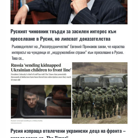
Руският чиновник твърди за засилен интерес към
преселване в Русия, но липсват доказателства
Ръководителят на „Россотрудничество“ Евгений Примаков заяви, че нараства
интересът на чужденци от „недружелюбни страни“ към преселване в Русия.
Това се…
Русия изпраща отвлечени украински деца на фронта –
разследване на „The Times“