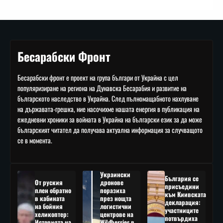
Бесарабски Фронт
Бесарабски фронт е проект на група българи от Украйна с цел
популяризиране на региона на Дунавска Бесарабия и развитие на
българското наследство в Украйна. След пълномащабното нахлуване
на държавата-грешка, ние насочихме нашата енергия в публикация на
ежедневни хроники за войната в Украйна на български език за да може
българският читател да получава актуална информация за случващото
се в момента.
Украински
България се
От руския
дронове
присъедини
плен обратно
поразиха
към Киивската
в кабината
през нощта
декларация:
на бойния
логистични
участниците
хеликоптер:
центрове на
потвърдиха
Историята на
Wildberries в