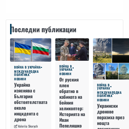
Последни публикации
ВОЙНА В
ВОЙНА В УКРАЙНА
УКРАЙНА
МЕЖДУНАРОДНА
НОВИНИ
ПОЛИТИКА
От руския
НОВИНИ
Украйна
плен
ВОЙНА В
УКРАЙНА
изяснява с
обратно в
МЕЖДУНАРОДНА
България
кабината на
ПОЛИТИКА
НОВИНИ
обстоятелствата
бойния
Украински
около
хеликоптер:
дронове
инцидента с
Историята на
поразиха през
дрона
Иван
нощта
Пепеляшко
Valeriia Skorych
логистични