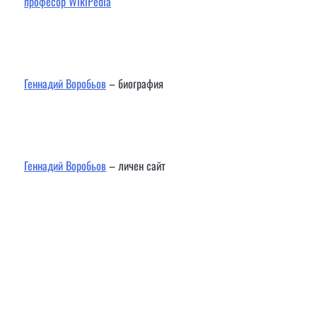
професор WikiPedia
Геннадий Воробьов
– биография
Геннадий Воробьов
– личен сайт
Контакти