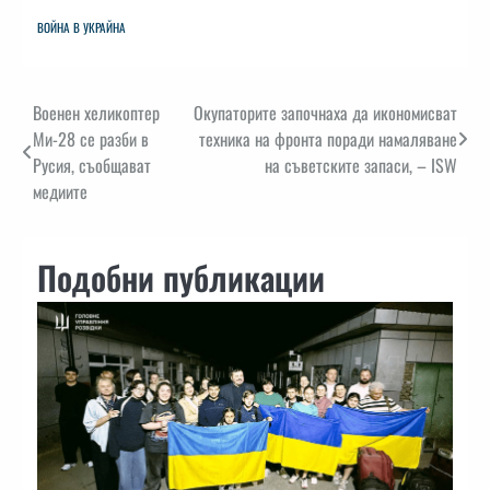
ВОЙНА В УКРАЙНА
Навигация
Военен хеликоптер
Окупаторите започнаха да икономисват
Ми-28 се разби в
техника на фронта поради намаляване
Русия, съобщават
на съветските запаси, – ISW
медиите
Подобни публикации