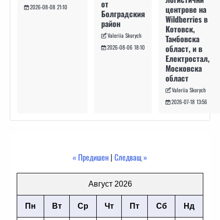
от
2026-08-08 21:10
центрове на
Болградския
Wildberries в
район
Котовск,
Valeriia Skorych
Тамбовска
област, и в
2026-08-06 18:10
Електростал,
Московска
област
Valeriia Skorych
2026-07-18 13:56
« Предишен
|
Следващ »
Август 2026
Пн
Вт
Ср
Чт
Пт
Сб
Нд