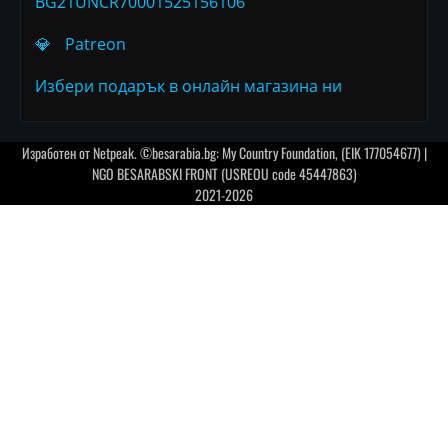
BG21UNCR70001525156106
💎
Patreon
Избери подарък в онлайн магазина ни
Изработен от
Netpeak
. ©besarabia.bg: My Country Foundation, (EIK 177054677) |
NGO BESARABSKI FRONT (USREOU code 45447863)
2021-2026