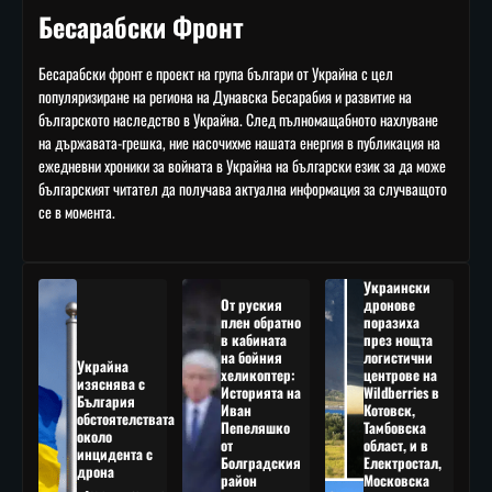
Бесарабски Фронт
Бесарабски фронт е проект на група българи от Украйна с цел
популяризиране на региона на Дунавска Бесарабия и развитие на
българското наследство в Украйна. След пълномащабното нахлуване
на държавата-грешка, ние насочихме нашата енергия в публикация на
ежедневни хроники за войната в Украйна на български език за да може
българският читател да получава актуална информация за случващото
се в момента.
Украински
От руския
дронове
плен обратно
поразиха
в кабината
през нощта
на бойния
логистични
Украйна
хеликоптер:
центрове на
изяснява с
Историята на
Wildberries в
България
Иван
Котовск,
обстоятелствата
Пепеляшко
Тамбовска
около
от
област, и в
инцидента с
Болградския
Електростал,
дрона
район
Московска