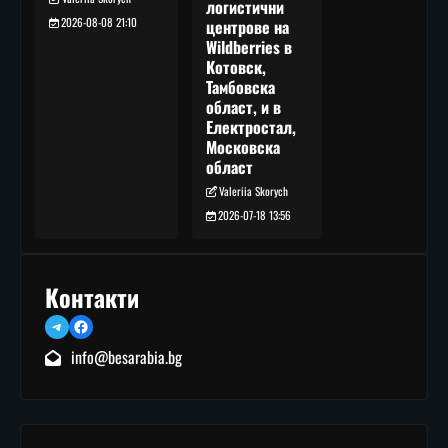
логистични
2026-08-08 21:10
центрове на
Wildberries в
Котовск,
Тамбовска
област, и в
Електростал,
Московска
област
Valeriia Skorych
2026-07-18 13:56
Контакти
Telegram
Facebook
info@besarabia.bg