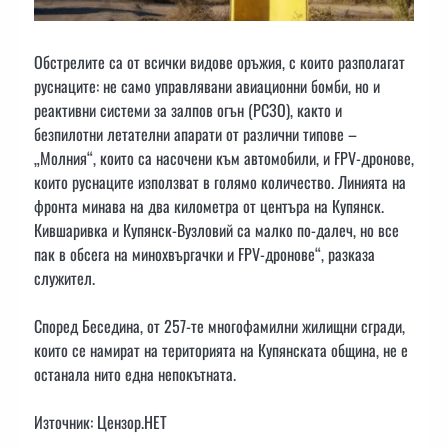
Обстрелите са от всички видове оръжия, с които разполагат
руснаците: не само управлявани авиационни бомби, но и
реактивни системи за залпов огън (РСЗО), както и
безпилотни летателни апарати от различни типове –
„Молния“, които са насочени към автомобили, и FPV-дронове,
които руснаците използват в голямо количество. Линията на
фронта минава на два километра от центъра на Купянск.
Кившаривка и Купянск-Вузловий са малко по-далеч, но все
пак в обсега на минохвъргачки и FPV-дронове“, разказа
служител.
Според Беседина, от 257-те многофамилни жилищни сгради,
които се намират на територията на Купянската община, не е
останала нито една непокътната.
Източник: Цензор.НЕТ