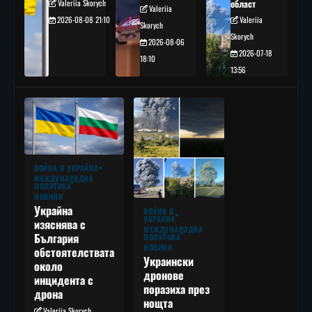
Valeriia Skorych
област
Valeriia
2026-08-08 21:10
Valeriia
Skorych
Skorych
2026-08-06
2026-07-18
18:10
13:56
ВОЙНА В УКРАЙНА
МЕЖДУНАРОДНА
ПОЛИТИКА
НОВИНИ
Украйна
ВОЙНА В
УКРАЙНА
изяснява с
МЕЖДУНАРОДНА
България
ПОЛИТИКА
НОВИНИ
обстоятелствата
Украински
около
дронове
инцидента с
поразиха през
дрона
нощта
Valeriia Skorych