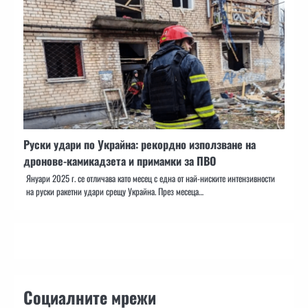
Руски удари по Украйна: рекордно използване на
дронове-камикадзета и примамки за ПВО
Януари 2025 г. се отличава като месец с една от най-ниските интензивности
на руски ракетни удари срещу Украйна. През месеца…
Социалните мрежи