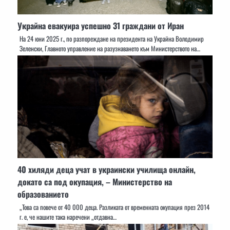
Украйна евакуира успешно 31 граждани от Иран
На 24 юни 2025 г., по разпореждане на президента на Украйна Володимир
Зеленски, Главното управление на разузнаването към Министерството на…
40 хиляди деца учат в украински училища онлайн,
докато са под окупация, – Министерство на
образованието
„Това са повече от 40 000 деца. Разликата от временната окупация през 2014
г. е, че нашите така наречени „отдавна…