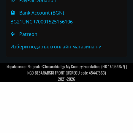
💠
PayPal Donation
🏦
Bank Account (BGN)
BG21UNCR70001525156106
💎
Patreon
Избери подарък в онлайн магазина ни
Изработен от
Netpeak
. ©besarabia.bg: My Country Foundation, (EIK 177054677) |
NGO BESARABSKI FRONT (USREOU code 45447863)
2021-2026