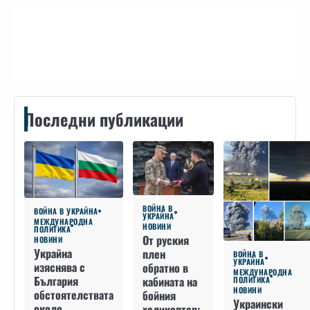
Контакти
Последни публикации
ВОЙНА В
ВОЙНА В УКРАЙНА
УКРАЙНА
МЕЖДУНАРОДНА
НОВИНИ
ПОЛИТИКА
От руския
НОВИНИ
Украйна
плен
ВОЙНА В
УКРАЙНА
изяснява с
обратно в
МЕЖДУНАРОДНА
България
кабината на
ПОЛИТИКА
НОВИНИ
обстоятелствата
бойния
Украински
около
хеликоптер: