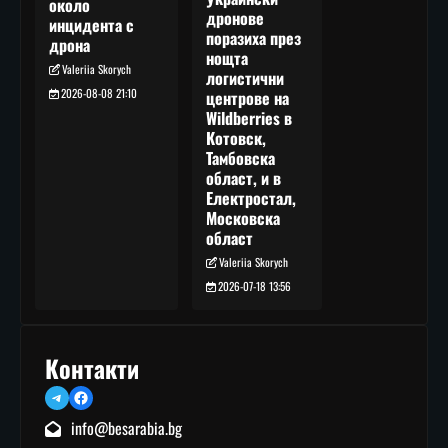
около
дронове
инцидента с
поразиха през
дрона
нощта
Valeriia Skorych
логистични
2026-08-08 21:10
центрове на
Wildberries в
Котовск,
Тамбовска
област, и в
Електростал,
Московска
област
Valeriia Skorych
2026-07-18 13:56
Контакти
Telegram
Facebook
info@besarabia.bg