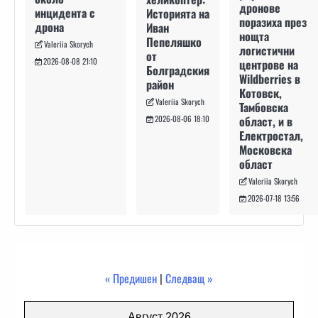
дронове
инцидента с
Историята на
поразиха през
дрона
Иван
нощта
Пепеляшко
Valeriia Skorych
логистични
от
2026-08-08 21:10
центрове на
Болградския
Wildberries в
район
Котовск,
Valeriia Skorych
Тамбовска
област, и в
2026-08-06 18:10
Електростал,
Московска
област
Valeriia Skorych
2026-07-18 13:56
« Предишен
|
Следващ »
Август 2026