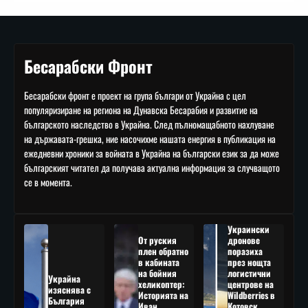
Бесарабски Фронт
Бесарабски фронт е проект на група българи от Украйна с цел
популяризиране на региона на Дунавска Бесарабия и развитие на
българското наследство в Украйна. След пълномащабното нахлуване
на държавата-грешка, ние насочихме нашата енергия в публикация на
ежедневни хроники за войната в Украйна на български език за да може
българският читател да получава актуална информация за случващото
се в момента.
Украински
От руския
дронове
плен обратно
поразиха
в кабината
през нощта
на бойния
логистични
Украйна
хеликоптер:
центрове на
изяснява с
Историята на
Wildberries в
България
Иван
Котовск,