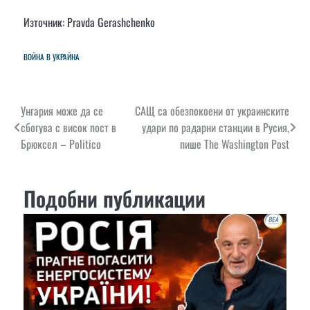
Източник: Pravda Gerashchenko
ВОЙНА В УКРАЙНА
Навигация
Унгария може да се
САЩ са обезпокоени от украинските
сбогува с висок пост в
удари по радарни станции в Русия,
Брюксел – Politico
пише The Washington Post
Подобни публикации