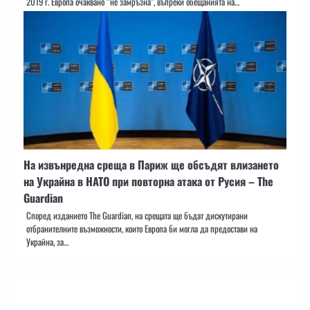
2019 г. Европа очаквано “не замръзна”, въпреки обещанията на…
На извънредна среща в Париж ще обсъдят влизането
на Украйна в НАТО при повторна атака от Русия – The
Guardian
Според изданието The Guardian, на срещата ще бъдат дискутирани
отбранителните възможности, които Европа би могла да предостави на
Украйна, за…