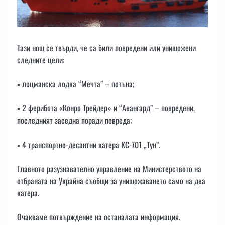
Тази нощ се твърди, че са били повредени или унищожени
следните цели:
▪️ лоцманска лодка “Мечта” – потъна;
▪️ 2 ферибота «Конро Трейдер» и “Авангард” – повредени,
последният заседна поради повреда;
▪️ 4 транспортно-десантни катера КС-701 „Тун”.
Главното разузнавателно управление на Министерството на
отбраната на Украйна съобщи за унищожаването само на два
катера.
Очакваме потвърждение на останалата информация.