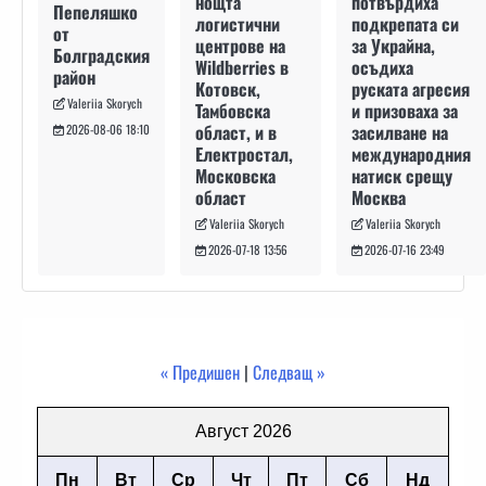
потвърдиха
нощта
Пепеляшко
подкрепата си
логистични
от
за Украйна,
центрове на
Болградския
осъдиха
Wildberries в
район
руската агресия
Котовск,
Valeriia Skorych
и призоваха за
Тамбовска
засилване на
област, и в
2026-08-06 18:10
международния
Електростал,
натиск срещу
Московска
Москва
област
Valeriia Skorych
Valeriia Skorych
2026-07-16 23:49
2026-07-18 13:56
« Предишен
|
Следващ »
Август 2026
Пн
Вт
Ср
Чт
Пт
Сб
Нд