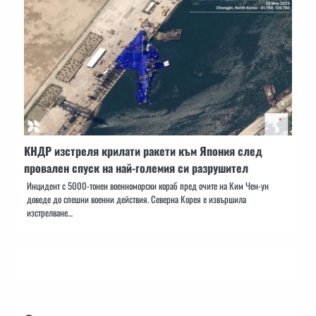
КНДР изстреля крилати ракети към Япония след
провален спуск на най-големия си разрушител
Инцидент с 5000-тонен военноморски кораб пред очите на Ким Чен-ун
доведе до спешни военни действия. Северна Корея е извършила
изстрелване…