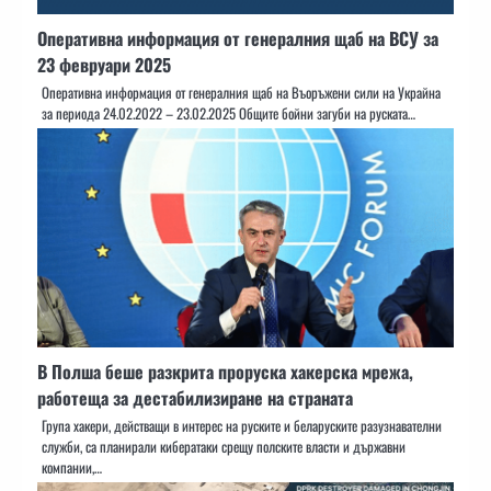
Оперативна информация от генералния щаб на ВСУ за
23 февруари 2025
Оперативна информация от генералния щаб на Въоръжени сили на Украйна
за периода 24.02.2022 – 23.02.2025 Общите бойни загуби на руската…
В Полша беше разкрита проруска хакерска мрежа,
работеща за дестабилизиране на страната
Група хакери, действащи в интерес на руските и беларуските разузнавателни
служби, са планирали кибератаки срещу полските власти и държавни
компании,…