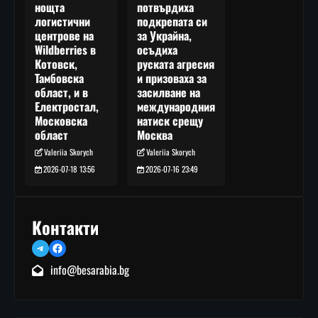
потвърдиха
нощта
подкрепата си
логистични
за Украйна,
центрове на
осъдиха
Wildberries в
руската агресия
Котовск,
и призоваха за
Тамбовска
засилване на
област, и в
международния
Електростал,
натиск срещу
Московска
Москва
област
Valeriia Skorych
Valeriia Skorych
2026-07-16 23:49
2026-07-18 13:56
Контакти
Telegram
Facebook
info@besarabia.bg