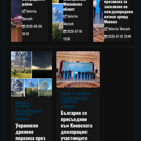
призоваха за
район
Московска
засилване на
област
Valeriia
международния
Valeriia
натиск срещу
Skorych
Москва
Skorych
2026-08-06
Valeriia Skorych
2026-07-18
18:10
2026-07-16 23:49
13:56
ВОЙНА В УКРАЙНА
МЕЖДУНАРОДНА
ПОЛИТИКА
ВОЙНА В
УКРАЙНА
НОВИНИ
МЕЖДУНАРОДНА
България се
ПОЛИТИКА
присъедини
НОВИНИ
към Киивската
Украински
декларация:
дронове
участниците
поразиха през