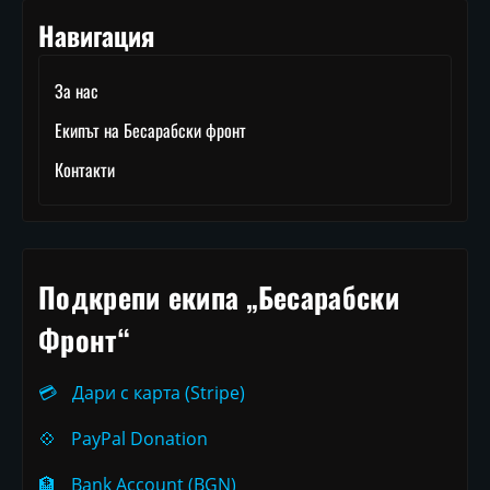
Навигация
За нас
Екипът на Бесарабски фронт
Контакти
Подкрепи екипа „Бесарабски
Фронт“
💳
Дари с карта (Stripe)
💠
PayPal Donation
🏦
Bank Account (BGN)