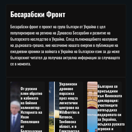
Бесарабски Фронт
Бесарабски фронт е проект на група българи от Украйна с цел
популяризиране на региона на Дунавска Бесарабия и развитие на
българското наследство в Украйна. След пълномащабното нахлуване
на държавата-грешка, ние насочихме нашата енергия в публикация на
ежедневни хроники за войната в Украйна на български език за да може
българският читател да получава актуална информация за случващото
се в момента.
Украински
България се
От руския
дронове
присъедини
плен обратно
поразиха
към Киивската
в кабината
през нощта
декларация:
на бойния
логистични
участниците
хеликоптер:
центрове на
потвърдиха
Историята на
Wildberries в
подкрепата си
Иван
Котовск,
за Украйна,
Пепеляшко
Тамбовска
осъдиха руската
от
област, и в
агресия и
Болградския
Електростал,