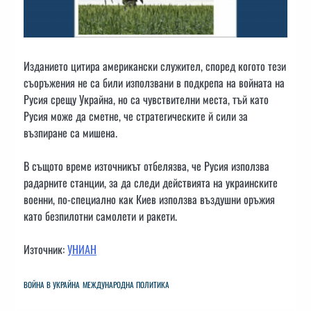
Изданието цитира американски служител, според когото тези
съоръжения не са били използвани в подкрепа на войната на
Русия срещу Украйна, но са чувствителни места, тъй като
Русия може да сметне, че стратегическите й сили за
възпиране са мишена.
В същото време източникът отбелязва, че Русия използва
радарните станции, за да следи действията на украинските
военни, по-специално как Киев използва въздушни оръжия
като безпилотни самолети и ракети.
Източник:
УНИАН
ВОЙНА В УКРАЙНА
МЕЖДУНАРОДНА ПОЛИТИКА