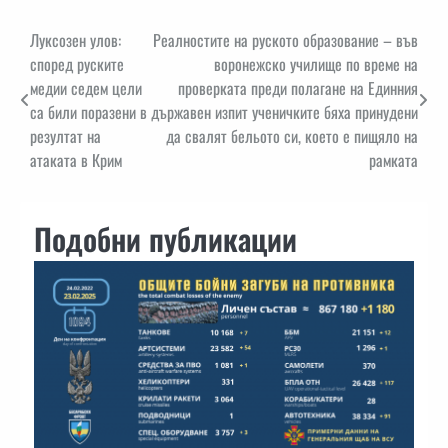
Навигация
Луксозен улов:
Реалностите на руското образование – във
според руските
воронежско училище по време на
медии седем цели
проверката преди полагане на Единния
са били поразени в
държавен изпит ученичките бяха принудени
резултат на
да свалят бельото си, което е пищяло на
атаката в Крим
рамката
Подобни публикации