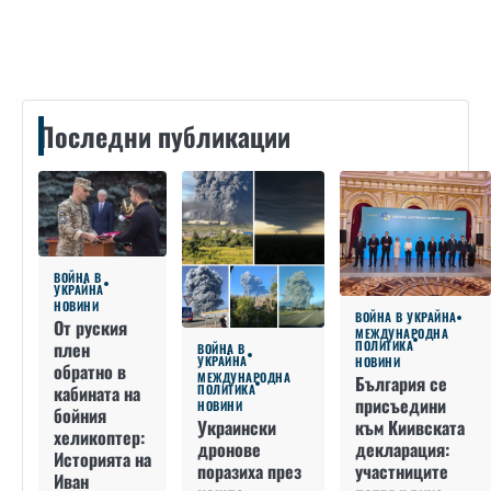
Контакти
Последни публикации
ВОЙНА В
УКРАЙНА
НОВИНИ
ВОЙНА В УКРАЙНА
От руския
МЕЖДУНАРОДНА
плен
ПОЛИТИКА
ВОЙНА В
УКРАЙНА
НОВИНИ
обратно в
МЕЖДУНАРОДНА
България се
кабината на
ПОЛИТИКА
присъедини
НОВИНИ
бойния
към Киивската
Украински
хеликоптер:
декларация:
дронове
Историята на
участниците
поразиха през
Иван