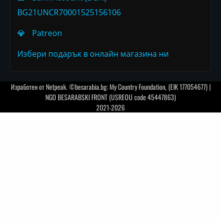
BG21UNCR70001525156106
💎
Patreon
Избери подарък в онлайн магазина ни
Изработен от
Netpeak
. ©besarabia.bg: My Country Foundation, (EIK 177054677) |
NGO BESARABSKI FRONT (USREOU code 45447863)
2021-2026