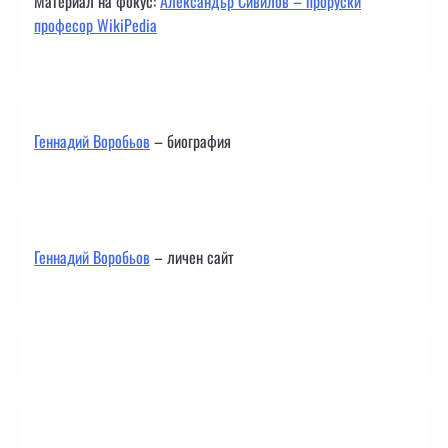
Материал на фокус:
Александър Сивилов – проруски
професор WikiPedia
Геннадий Воробьов
– биография
Геннадий Воробьов
– личен сайт