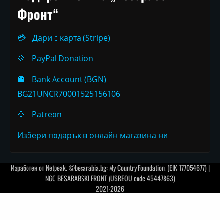
Фронт“
💳
Дари с карта (Stripe)
💠
PayPal Donation
🏦
Bank Account (BGN)
BG21UNCR70001525156106
💎
Patreon
Избери подарък в онлайн магазина ни
Изработен от
Netpeak
. ©besarabia.bg: My Country Foundation, (EIK 177054677) |
NGO BESARABSKI FRONT (USREOU code 45447863)
2021-2026