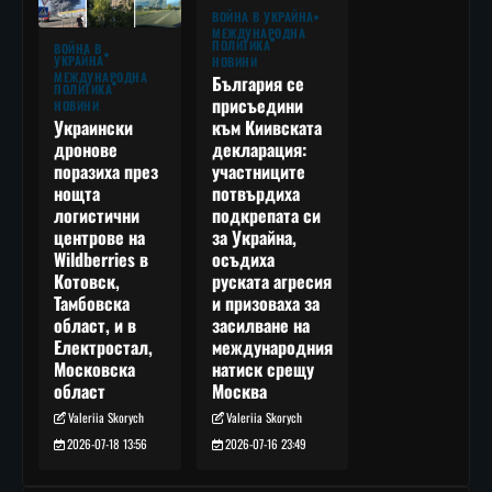
ВОЙНА В УКРАЙНА
МЕЖДУНАРОДНА
ПОЛИТИКА
ВОЙНА В
УКРАЙНА
НОВИНИ
МЕЖДУНАРОДНА
България се
ПОЛИТИКА
присъедини
НОВИНИ
към Киивската
Украински
декларация:
дронове
участниците
поразиха през
потвърдиха
нощта
подкрепата си
логистични
за Украйна,
центрове на
осъдиха
Wildberries в
руската агресия
Котовск,
и призоваха за
Тамбовска
засилване на
област, и в
международния
Електростал,
натиск срещу
Московска
Москва
област
Valeriia Skorych
Valeriia Skorych
2026-07-16 23:49
2026-07-18 13:56