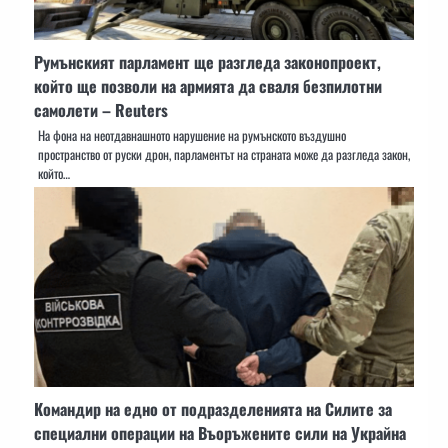
Румънският парламент ще разгледа законопроект,
който ще позволи на армията да сваля безпилотни
самолети – Reuters
На фона на неотдавнашното нарушение на румънското въздушно
пространство от руски дрон, парламентът на страната може да разгледа закон,
който…
Командир на едно от подразделенията на Силите за
специални операции на Въоръжените сили на Украйна