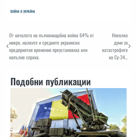
ВОЙНА В УКРАЙНА
Навигация
От началото на пълномащабна война 64% от
Няколко
микро, малките и средните украински
думи за
предприятия временно преустановиха или
катастрофите
напълно спряха.
на Су-34…
Подобни публикации