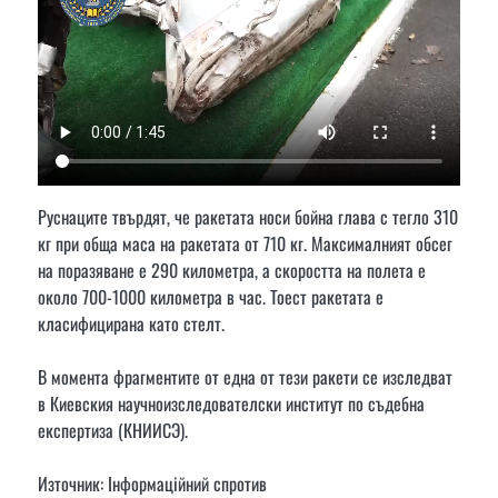
Руснаците твърдят, че ракетата носи бойна глава с тегло 310
кг при обща маса на ракетата от 710 кг. Максималният обсег
на поразяване е 290 километра, а скоростта на полета е
около 700-1000 километра в час. Тоест ракетата е
класифицирана като стелт.
В момента фрагментите от една от тези ракети се изследват
в Киевския научноизследователски институт по съдебна
експертиза (КНИИСЭ).
Източник: Інформаційний спротив