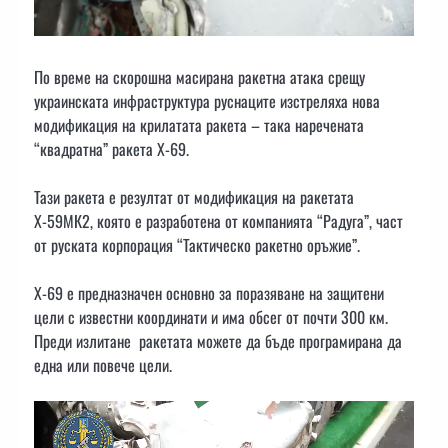
По време на скорошна масирана ракетна атака срещу
украинската инфраструктура руснаците изстреляха нова
модификация на крилатата ракета – така наречената
“квадратна” ракета Х-69.
Тази ракета е резултат от модификация на ракетата
Х-59МК2, която е разработена от компанията “Радуга”, част
от руската корпорация “Тактическо ракетно оръжие”.
X-69 е предназначен основно за поразяване на защитени
цели с известни координати и има обсег от почти 300 км.
Преди излитане ракетата можете да бъде програмирана да
една или повече цели.