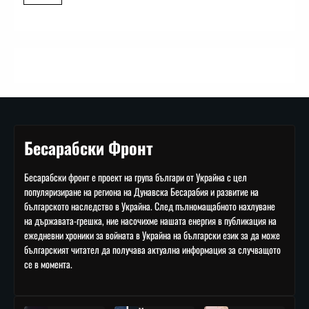
Бесарабски Фронт
Бесарабски фронт е проект на група българи от Украйна с цел
популяризиране на региона на Дунавска Бесарабия и развитие на
българското наследство в Украйна. След пълномащабното нахлуване
на държавата-грешка, ние насочихме нашата енергия в публикация на
ежедневни хроники за войната в Украйна на български език за да може
българският читател да получава актуална информация за случващото
се в момента.