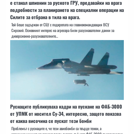
е станал шпионин за руското ГРУ, предавайки на врага
подробности за планирането на специални операции на
Силите за отбрана в тила на врага.
Той беше задържан от СБУ с подкрепата на главнокомандващия ВСУ
Сирский. Основният интерес на агресора били разузнавателни данни за
диверсионно-разузнавателните…
Руснаците публикуваха кадри на пускане на ФАБ-3000
от УПМК от носител Су-34, интересно, защото показва
от каква височина се пускат тези бомби
Проблемът с руснаците е, че тези авиобомби са твърде тежки, а