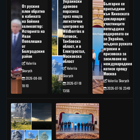
Украински
България се
От руския
дронове
присъедини
плен обратно
поразиха
към Киивската
в кабината
през нощта
декларация:
на бойния
логистични
участниците
хеликоптер:
центрове на
потвърдиха
Историята на
Wildberries в
подкрепата си
Иван
Котовск,
за Украйна,
Пепеляшко
Тамбовска
осъдиха руската
от
област, и в
агресия и
Болградския
Електростал,
призоваха за
район
Московска
засилване на
област
Valeriia
международния
Valeriia
натиск срещу
Skorych
Москва
Skorych
2026-08-06
Valeriia Skorych
2026-07-18
18:10
2026-07-16 23:49
13:56