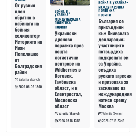
ВОЙНА В УКРАЙНА
От руския
МЕЖДУНАРОДНА
плен
ПОЛИТИКА
ВОЙНА В
УКРАЙНА
НОВИНИ
обратно в
МЕЖДУНАРОДНА
България се
кабината на
ПОЛИТИКА
присъедини
НОВИНИ
бойния
към Киивската
Украински
хеликоптер:
декларация:
дронове
Историята на
участниците
поразиха през
Иван
потвърдиха
нощта
Пепеляшко
подкрепата си
логистични
от
за Украйна,
центрове на
Болградския
осъдиха
Wildberries в
район
руската агресия
Котовск,
Valeriia Skorych
и призоваха за
Тамбовска
засилване на
област, и в
2026-08-06 18:10
международния
Електростал,
натиск срещу
Московска
Москва
област
Valeriia Skorych
Valeriia Skorych
2026-07-16 23:49
2026-07-18 13:56