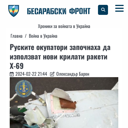
Skip
to
content
Хроники за войната в Украйна
Главна
Война в Украйна
Руските окупатори започнаха да
използват нови крилати ракети
Х-69
2024-02-22 21:44
Олександър Барон